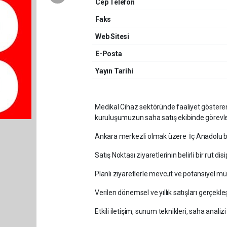
Cep Telefon
Faks
Web Sitesi
E-Posta
Yayın Tarihi
Medikal Cihaz sektöründe faaliyet gösteren
kuruluşumuzun saha satış ekibinde görevle
Ankara merkezli olmak üzere İç Anadolu böl
Satış Noktası ziyaretlerinin belirli bir rut dis
Planlı ziyaretlerle mevcut ve potansiyel müşt
Verilen dönemsel ve yıllık satışları gerçekle
Etkili iletişim, sunum teknikleri, saha analiz