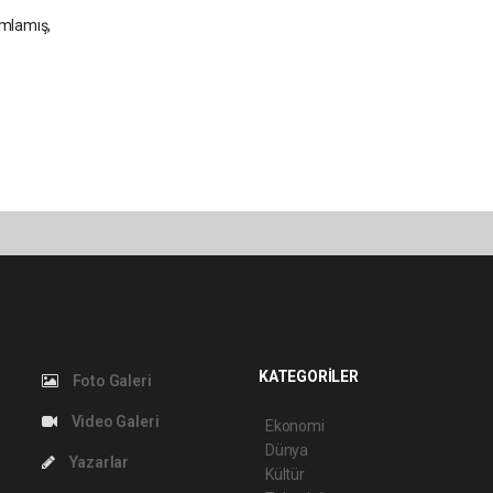
mamlamış,
KATEGORİLER
Foto Galeri
Video Galeri
Ekonomi
Dünya
Yazarlar
Kültür