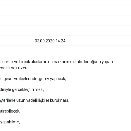
03.09.2020 14:24
 üretici ve birçok uluslararası markanın distribütörlüğünü yapan
ndirilmek üzere,
gesi il ve ilçelerinde görev yapacak,
ipliniyle gerçekleştirilmesi,
erilerle uzun vadeli ilişkiler kurulması,
ştirebilecek,
i yapabilme,