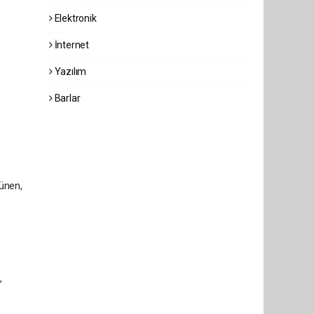
Elektronik
İnternet
Yazılım
Barlar
şünen,
,