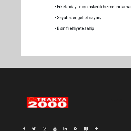
• Erkek adaylar için askerlik hizmetini ta
• Seyahat engeli olmayan,
• B sınıfı ehliyete sahip
Pro-0.040