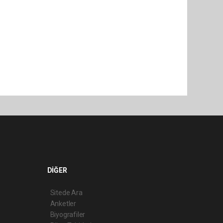
DİĞER
Sitede Ara
Anketler
Biyografiler