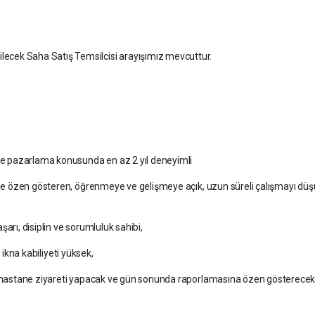
cek Saha Satış Temsilcisi arayışımız mevcuttur.
 ve pazarlama konusunda en az 2 yıl deneyimli
müne özen gösteren, öğrenmeye ve gelişmeye açık, uzun süreli çalışmayı dü
arı, disiplin ve sorumluluk sahibi,
i, ikna kabiliyeti yüksek,
ak hastane ziyareti yapacak ve gün sonunda raporlamasına özen gösterecek