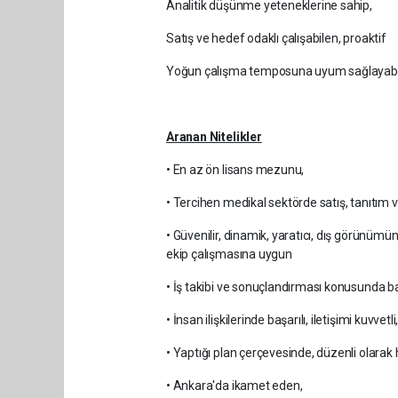
Analitik düşünme yeteneklerine sahip,
Satış ve hedef odaklı çalışabilen, proaktif
Yoğun çalışma temposuna uyum sağlayabile
Aranan Nitelikler
• En az ön lisans mezunu,
• Tercihen medikal sektörde satış, tanıtım
• Güvenilir, dinamik, yaratıcı, dış görünü
ekip çalışmasına uygun
• İş takibi ve sonuçlandırması konusunda baş
• İnsan ilişkilerinde başarılı, iletişimi kuvvetl
• Yaptığı plan çerçevesinde, düzenli olar
• Ankara'da ikamet eden,