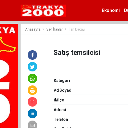
Ekonomi
D
Anasayfa
Seri İlanlar
İlan Detayı
Satış temsilcisi
Kategori
Ad Soyad
İl/İlçe
Adresi
Telefon