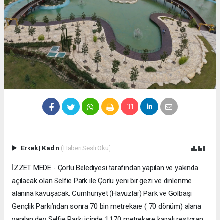
Erkek
|
Kadın
(Haberi Sesli Oku)
İZZET MEDE - Çorlu Belediyesi tarafından yapılan ve yakında
açılacak olan Selfie Park ile Çorlu yeni bir gezi ve dinlenme
alanına kavuşacak. Cumhuriyet (Havuzlar) Park ve Gölbaşı
Gençlik Parkı’ndan sonra 70 bin metrekare ( 70 dönüm) alana
yapılan dev Selfie Parkı içinde 1.170 metrekare kapalı restoran,