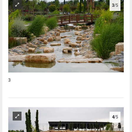
3
/5
3
4
/5