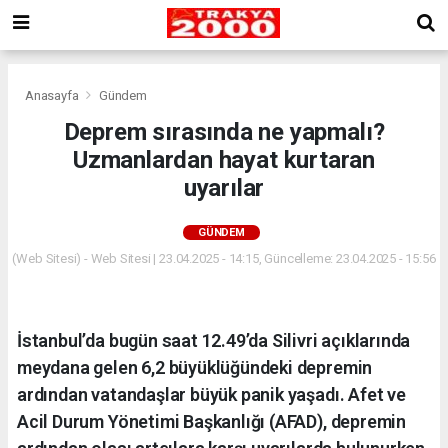
Anasayfa
Gündem
Deprem sırasında ne yapmalı?
Uzmanlardan hayat kurtaran
uyarılar
GÜNDEM
(Web Sitesi) - Web Sitesi | 23.04.2025 - 14:15, Güncelleme: 23.04.2025 - 15:56
İstanbul’da bugün saat 12.49’da Silivri açıklarında
meydana gelen 6,2 büyüklüğündeki depremin
ardından vatandaşlar büyük panik yaşadı. Afet ve
Acil Durum Yönetimi Başkanlığı (AFAD), depremin