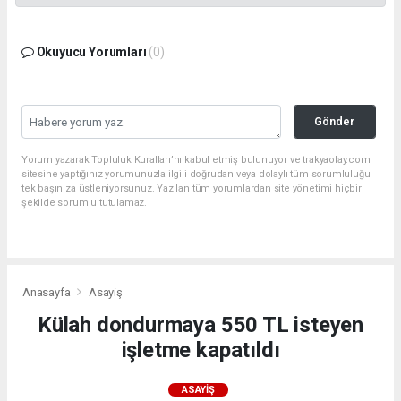
Okuyucu Yorumları
(0)
Gönder
Yorum yazarak Topluluk Kuralları’nı kabul etmiş bulunuyor ve trakyaolay.com
sitesine yaptığınız yorumunuzla ilgili doğrudan veya dolaylı tüm sorumluluğu
tek başınıza üstleniyorsunuz. Yazılan tüm yorumlardan site yönetimi hiçbir
şekilde sorumlu tutulamaz.
Anasayfa
Asayiş
Külah dondurmaya 550 TL isteyen
işletme kapatıldı
ASAYIŞ