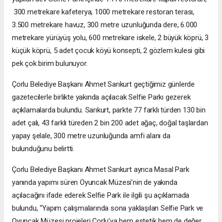
300 metrekare kafeterya, 1000 metrekare restoran terası,
3.500 metrekare havuz, 300 metre uzunluğunda dere, 6.000
metrekare yürüyüş yolu, 600 metrekare iskele, 2 büyük köprü, 3
küçük köprü, 5 adet çocuk köyü konsepti, 2 gözlem kulesi gibi
pek çok birim bulunuyor.
Çorlu Belediye Başkanı Ahmet Sarıkurt geçtiğimiz günlerde
gazetecilerle birlikte yakında açılacak Selfie Parkı gezerek
açıklamalarda bulundu. Sarıkurt, parkte 77 farklı türden 130 bin
adet çalı, 43 farklı türeden 2 bin 200 adet ağaç, doğal taşlardan
yapay şelale, 300 metre uzunluğunda amfi alanı da
bulunduğunu belirtti.
Çorlu Belediye Başkanı Ahmet Sarıkurt ayrıca Masal Park
yanında yapımı süren Oyuncak Müzesi’nin de yakında
açılacağını ifade ederek Selfie Park ile ilgili şu açıklamada
bulundu, “Yapım çalışmalarında sona yaklaşılan Selfie Park ve
Oyuncak Müzesi projeleri Çorlu’ya hem estetik hem de değer