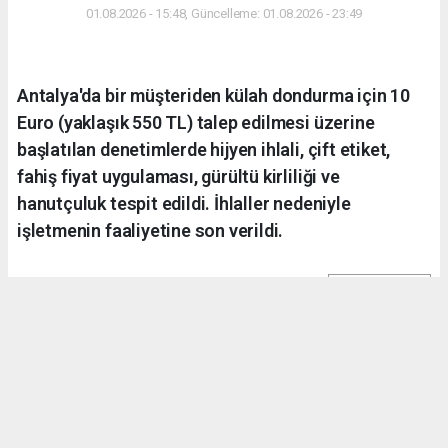
01.08.2026 - 15:48, Güncelleme: 01.08.2026 - 23:49
Antalya'da bir müşteriden külah dondurma için 10
Euro (yaklaşık 550 TL) talep edilmesi üzerine
başlatılan denetimlerde hijyen ihlali, çift etiket,
fahiş fiyat uygulaması, gürültü kirliliği ve
hanutçuluk tespit edildi. İhlaller nedeniyle
işletmenin faaliyetine son verildi.
ABONE OL