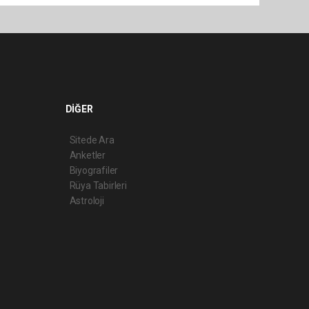
DİĞER
Sitede Ara
Anketler
Biyografiler
Rüya Tabirleri
Astroloji