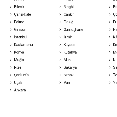
Bilecik
Bingöl
Bit
Çanakkale
Çankırı
Ç
Edirne
Elazığ
Er
Giresun
Gümüşhane
Ha
İstanbul
İzmir
K.
Kastamonu
Kayseri
Kı
Konya
Kütahya
Ma
Muğla
Muş
Ne
Rize
Sakarya
S
Şanlıurfa
Şırnak
Te
Uşak
Van
Ya
Ankara