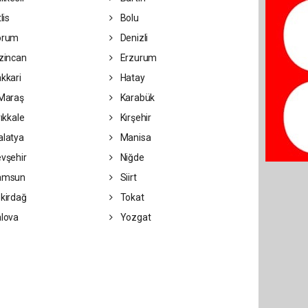
lis
Bolu
orum
Denizli
zincan
Erzurum
kkari
Hatay
Maraş
Karabük
rıkkale
Kırşehir
latya
Manisa
vşehir
Niğde
amsun
Siirt
kirdağ
Tokat
lova
Yozgat