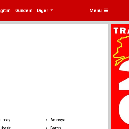
Eğitim
Gündem
Diğer
Menü
saray
Amasya
lıkesir
Bartın