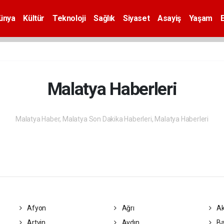
ünya
Kültür
Teknoloji
Sağlık
Siyaset
Asayiş
Yaşam
Malatya Haberleri
Malatya Haber, Malatya Son Dakika Haberleri, Malatya Haberleri
Afyon
Ağrı
Ak
Artvin
Aydın
Ba