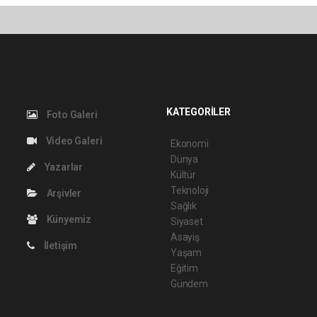
KATEGORİLER
Foto Galeri
Video Galeri
Ekonomi
Dünya
Yazarlar
Kültür
Teknoloji
Arşivler
Sağlık
Künyemiz
Siyaset
Asayiş
İletişim
Yaşam
Eğitim
Gündem