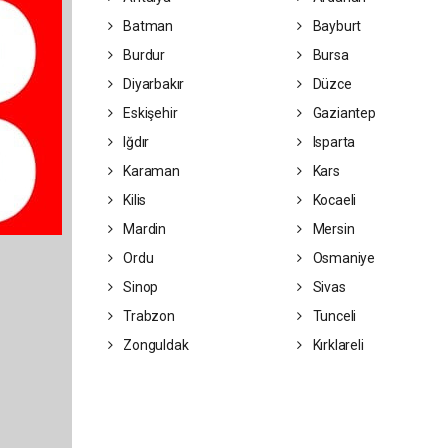
Batman
Bayburt
Burdur
Bursa
Diyarbakır
Düzce
Eskişehir
Gaziantep
Iğdır
Isparta
Karaman
Kars
Kilis
Kocaeli
Mardin
Mersin
Ordu
Osmaniye
Sinop
Sivas
Trabzon
Tunceli
Zonguldak
Kırklareli