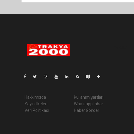
Pro-0.029
Hakkımızda
Kullanım Şartları
Yayın İlkeleri
Whatsapp İhbar
Veri Politikası
Haber Gönder