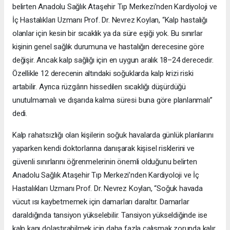
belirten Anadolu Sağlık Ataşehir Tıp Merkezi’nden Kardiyoloji ve
İç Hastalıkları Uzmanı Prof. Dr. Nevrez Koylan, “Kalp hastalığı
olanlar için kesin bir sıcaklık ya da süre eşiği yok. Bu sınırlar
kişinin genel sağlık durumuna ve hastalığın derecesine göre
değişir. Ancak kalp sağlığı için en uygun aralık 18–24 derecedir.
Özellikle 12 derecenin altındaki soğuklarda kalp krizi riski
artabilir. Ayrıca rüzgârın hissedilen sıcaklığı düşürdüğü
unutulmamalı ve dışarıda kalma süresi buna göre planlanmalı”
dedi.
Kalp rahatsızlığı olan kişilerin soğuk havalarda günlük planlarını
yaparken kendi doktorlarına danışarak kişisel risklerini ve
güvenli sınırlarını öğrenmelerinin önemli olduğunu belirten
Anadolu Sağlık Ataşehir Tıp Merkezi’nden Kardiyoloji ve İç
Hastalıkları Uzmanı Prof. Dr. Nevrez Koylan, “Soğuk havada
vücut ısı kaybetmemek için damarları daraltır. Damarlar
daraldığında tansiyon yükselebilir. Tansiyon yükseldiğinde ise
kalp kanı dolaştırabilmek için daha fazla çalışmak zorunda kalır.