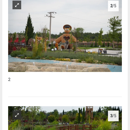
2
/5
2
3
/5