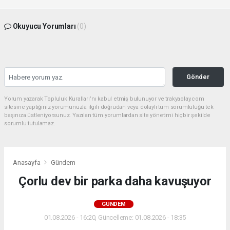
Okuyucu Yorumları
(0)
Gönder
Yorum yazarak Topluluk Kuralları’nı kabul etmiş bulunuyor ve trakyaolay.com
sitesine yaptığınız yorumunuzla ilgili doğrudan veya dolaylı tüm sorumluluğu tek
başınıza üstleniyorsunuz. Yazılan tüm yorumlardan site yönetimi hiçbir şekilde
sorumlu tutulamaz.
Anasayfa
Gündem
Çorlu dev bir parka daha kavuşuyor
GÜNDEM
01.08.2026 - 16:20, Güncelleme: 01.08.2026 - 18:35