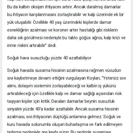
Bu da kalbin oksijen ihtiyacını artırır. Ancak daralmış damarlar
bu ihtiyacın karşılanmasını zorlaştırabilir ve kalp üzerinde ek bir
yük oluşabilir. Özellikle 40 yaş üzerindeki kişilerde damar
esnekliğinin azalması ve koroner arter hastalığı gibi risklerin
daha sık görülmesi nedeniyle bu tablo göğüs ağrısı, kalp krizi ve
inme riskini artırabilir” dedi.
Soğuk hava susuzluğu yüzde 40 azaltabiliyor
Soğuk havada susama hissinin azalmasına rağmen vücudun
sıvı kaybetmeye devam ettiğini vurgulayan Koylan, “Yetersiz sıvı
alımı, dolaşım sistemini zorlayabileceği ve kalbin iş yükünü
artırabileceği için özellikle kalp ve damar sağlığı açısından risk
taşıyan kişiler için kritik. Daralan damarlar beynin susuzluk
sinyalini yüzde 40’a kadar azaltabilir. Ancak susama hissinin
azalması, sıvı ihtiyacının düştüğü anlamına gelmez. Soğuk ve
kuru havada solunumla oluşan buharlaşma ve fark edilmeyen
terleme nedeniyle sıvı kaybı sürer. Bu nedenle susamayı