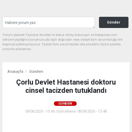
Gönder
Yorum yazarak Topluluk Kuralları’nı kabul etmiş bulunuyor ve trakyaolay.com
sitesine yaptığınız yorumunuzla ilgili doğrudan veya dolaylı tüm sorumluluğu tek
başınıza üstleniyorsunuz. Yazılan tüm yorumlardan site yönetimi hiçbir şekilde
sorumlu tutulamaz.
Anasayfa
Gündem
Çorlu Devlet Hastanesi doktoru
cinsel tacizden tutuklandı
GÜNDEM
08.08.2026 - 15:49, Güncelleme: 08.08.2026 - 15:48