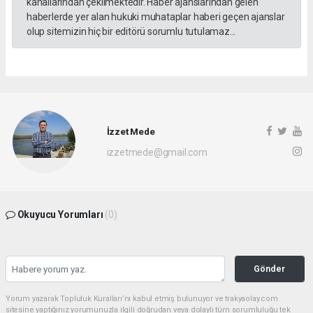
kanallarından çekilmektedir. Haber ajanslarından gelen
haberlerde yer alan hukuki muhataplar haberi geçen ajanslar
olup sitemizin hiç bir editörü sorumlu tutulamaz...
İzzet Mede
izzetmede@gmail.com
Okuyucu Yorumları
(0)
Gönder
Yorum yazarak Topluluk Kuralları’nı kabul etmiş bulunuyor ve trakyaolay.com
sitesine yaptığınız yorumunuzla ilgili doğrudan veya dolaylı tüm sorumluluğu tek