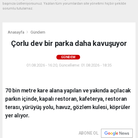
başınıza üstleniyorsunuz. Yazılan tüm yorumlardan site yönetimi hiçbir şekilde
sorumlu tutulamaz.
Anasayfa
Gündem
Çorlu dev bir parka daha kavuşuyor
GÜNDEM
01.08.2026 - 16:20, Güncelleme: 01.08.2026 - 18:35
70 bin metre kare alana yapılan ve yakında açılacak
parkın içinde, kapalı restoran, kafeterya, restoran
terası, yürüyüş yolu, havuz, gözlem kulesi, köprüler
yer alıyor.
ABONE OL