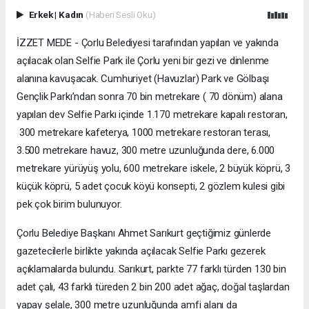
Erkek
|
Kadın
(Haberi Sesli Oku)
İZZET MEDE - Çorlu Belediyesi tarafından yapılan ve yakında
açılacak olan Selfie Park ile Çorlu yeni bir gezi ve dinlenme
alanına kavuşacak. Cumhuriyet (Havuzlar) Park ve Gölbaşı
Gençlik Parkı’ndan sonra 70 bin metrekare ( 70 dönüm) alana
yapılan dev Selfie Parkı içinde 1.170 metrekare kapalı restoran,
300 metrekare kafeterya, 1000 metrekare restoran terası,
3.500 metrekare havuz, 300 metre uzunluğunda dere, 6.000
metrekare yürüyüş yolu, 600 metrekare iskele, 2 büyük köprü, 3
küçük köprü, 5 adet çocuk köyü konsepti, 2 gözlem kulesi gibi
pek çok birim bulunuyor.
Çorlu Belediye Başkanı Ahmet Sarıkurt geçtiğimiz günlerde
gazetecilerle birlikte yakında açılacak Selfie Parkı gezerek
açıklamalarda bulundu. Sarıkurt, parkte 77 farklı türden 130 bin
adet çalı, 43 farklı türeden 2 bin 200 adet ağaç, doğal taşlardan
yapay şelale, 300 metre uzunluğunda amfi alanı da