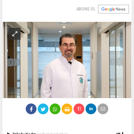
ABONE OL
Erkek
|
Kadın
(Haberi Sesli Oku)