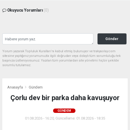
Okuyucu Yorumları
(0)
Gönder
Yorum yazarak Topluluk Kuralları’nı kabul etmiş bulunuyor ve trakyaolay.com
sitesine yaptığınız yorumunuzla ilgili doğrudan veya dolaylı tüm sorumluluğu tek
başınıza üstleniyorsunuz. Yazılan tüm yorumlardan site yönetimi hiçbir şekilde
sorumlu tutulamaz.
Anasayfa
Gündem
Çorlu dev bir parka daha kavuşuyor
GÜNDEM
01.08.2026 - 16:20, Güncelleme: 01.08.2026 - 18:35