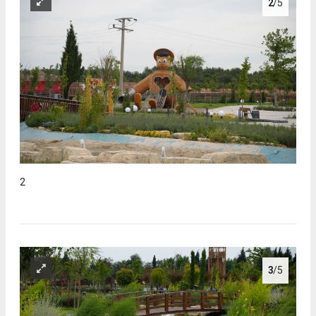
2
/5
2
3
/5