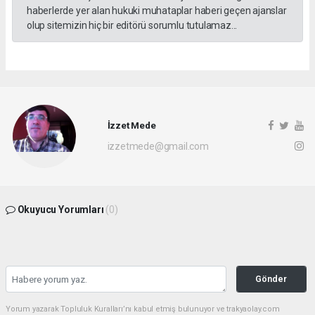
haberlerde yer alan hukuki muhataplar haberi geçen ajanslar
olup sitemizin hiç bir editörü sorumlu tutulamaz...
İzzet Mede
izzetmede@gmail.com
Okuyucu Yorumları
(0)
Gönder
Yorum yazarak Topluluk Kuralları’nı kabul etmiş bulunuyor ve trakyaolay.com