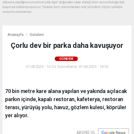
sitesine yaptığınız yorumunuzla ilgili doğrudan veya dolaylı tüm sorumluluğu tek
başınıza üstleniyorsunuz. Yazılan tüm yorumlardan site yönetimi hiçbir şekilde
sorumlu tutulamaz.
Anasayfa
Gündem
Çorlu dev bir parka daha kavuşuyor
GÜNDEM
01.08.2026 - 16:20, Güncelleme: 01.08.2026 - 18:35
70 bin metre kare alana yapılan ve yakında açılacak
parkın içinde, kapalı restoran, kafeterya, restoran
terası, yürüyüş yolu, havuz, gözlem kulesi, köprüler
yer alıyor.
ABONE OL