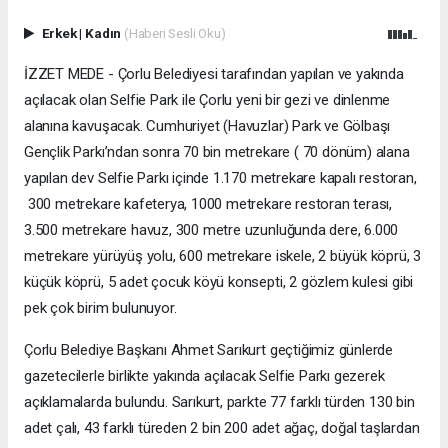
Erkek
|
Kadın
(Haberi Sesli Oku)
İZZET MEDE - Çorlu Belediyesi tarafından yapılan ve yakında
açılacak olan Selfie Park ile Çorlu yeni bir gezi ve dinlenme
alanına kavuşacak. Cumhuriyet (Havuzlar) Park ve Gölbaşı
Gençlik Parkı’ndan sonra 70 bin metrekare ( 70 dönüm) alana
yapılan dev Selfie Parkı içinde 1.170 metrekare kapalı restoran,
300 metrekare kafeterya, 1000 metrekare restoran terası,
3.500 metrekare havuz, 300 metre uzunluğunda dere, 6.000
metrekare yürüyüş yolu, 600 metrekare iskele, 2 büyük köprü, 3
küçük köprü, 5 adet çocuk köyü konsepti, 2 gözlem kulesi gibi
pek çok birim bulunuyor.
Çorlu Belediye Başkanı Ahmet Sarıkurt geçtiğimiz günlerde
gazetecilerle birlikte yakında açılacak Selfie Parkı gezerek
açıklamalarda bulundu. Sarıkurt, parkte 77 farklı türden 130 bin
adet çalı, 43 farklı türeden 2 bin 200 adet ağaç, doğal taşlardan