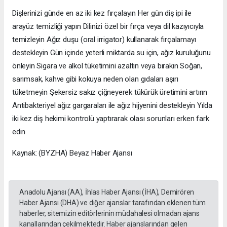
Dişlerinizi günde en az iki kez fırçalayın Her gün diş ipi ile
arayüz temizliği yapın Dilinizi özel bir fırça veya dil kazıyıcıyla
temizleyin Ağız duşu (oral irrigator) kullanarak fırçalamayı
destekleyin Gün içinde yeterli miktarda su için, ağız kuruluğunu
önleyin Sigara ve alkol tüketimini azaltın veya bırakın Soğan,
sarımsak, kahve gibi kokuya neden olan gıdaları aşırı
tüketmeyin Şekersiz sakız çiğneyerek tükürük üretimini artırın
Antibakteriyel ağız gargaraları ile ağız hijyenini destekleyin Yılda
iki kez diş hekimi kontrolü yaptırarak olası sorunları erken fark
edin
Kaynak: (BYZHA) Beyaz Haber Ajansı
Anadolu Ajansı (AA), İhlas Haber Ajansı (İHA), Demirören
Haber Ajansı (DHA) ve diğer ajanslar tarafından eklenen tüm
haberler, sitemizin editörlerinin müdahalesi olmadan ajans
kanallarından çekilmektedir. Haber ajanslarından gelen