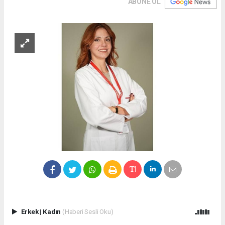
ABONE OL
Erkek
|
Kadın
(Haberi Sesli Oku)