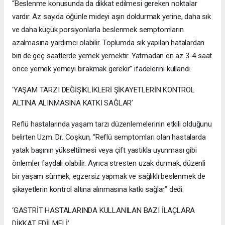
“Beslenme konusunda da dikkat edilmesi gereken noktalar
vardır. Az sayıda öğünle mideyi aşırı doldurmak yerine, daha sık
ve daha küçük porsiyonlarla beslenmek semptomların
azalmasına yardımcı olabilir. Toplumda sık yapılan hatalardan
biri de geç saatlerde yemek yemektir. Yatmadan en az 3-4 saat
önce yemek yemeyi bırakmak gerekir” ifadelerini kullandı.
‘YAŞAM TARZI DEĞİŞİKLİKLERİ ŞİKAYETLERİN KONTROL
ALTINA ALINMASINA KATKI SAĞLAR’
Reflü hastalarında yaşam tarzı düzenlemelerinin etkili olduğunu
belirten Uzm. Dr. Coşkun, “Reflü semptomları olan hastalarda
yatak başının yükseltilmesi veya çift yastıkla uyunması gibi
önlemler faydalı olabilir. Ayrıca stresten uzak durmak, düzenli
bir yaşam sürmek, egzersiz yapmak ve sağlıklı beslenmek de
şikayetlerin kontrol altına alınmasına katkı sağlar” dedi.
‘GASTRİT HASTALARINDA KULLANILAN BAZI İLAÇLARA
DİKKAT EDİLMELİ’