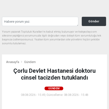
Gönder
Yorum yazarak Topluluk Kuralları’nı kabul etmiş bulunuyor ve trakyaolay.com
sitesine yaptığınız yorumunuzla ilgili doğrudan veya dolaylı tüm sorumluluğu tek
başınıza üstleniyorsunuz. Yazılan tüm yorumlardan site yönetimi hiçbir şekilde
sorumlu tutulamaz.
Anasayfa
Gündem
Çorlu Devlet Hastanesi doktoru
cinsel tacizden tutuklandı
GÜNDEM
08.08.2026 - 15:49, Güncelleme: 08.08.2026 - 15:48