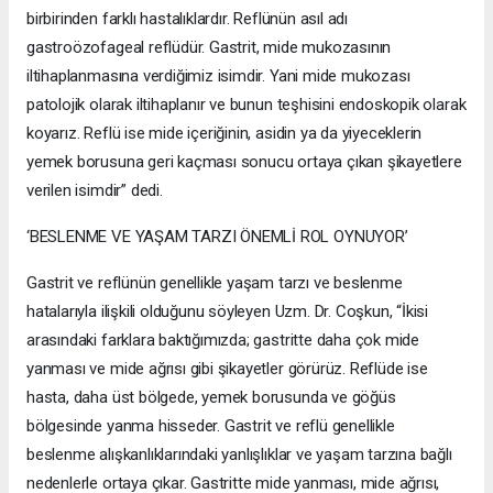
birbirinden farklı hastalıklardır. Reflünün asıl adı
gastroözofageal reflüdür. Gastrit, mide mukozasının
iltihaplanmasına verdiğimiz isimdir. Yani mide mukozası
patolojik olarak iltihaplanır ve bunun teşhisini endoskopik olarak
koyarız. Reflü ise mide içeriğinin, asidin ya da yiyeceklerin
yemek borusuna geri kaçması sonucu ortaya çıkan şikayetlere
verilen isimdir” dedi.
‘BESLENME VE YAŞAM TARZI ÖNEMLİ ROL OYNUYOR’
Gastrit ve reflünün genellikle yaşam tarzı ve beslenme
hatalarıyla ilişkili olduğunu söyleyen Uzm. Dr. Coşkun, “İkisi
arasındaki farklara baktığımızda; gastritte daha çok mide
yanması ve mide ağrısı gibi şikayetler görürüz. Reflüde ise
hasta, daha üst bölgede, yemek borusunda ve göğüs
bölgesinde yanma hisseder. Gastrit ve reflü genellikle
beslenme alışkanlıklarındaki yanlışlıklar ve yaşam tarzına bağlı
nedenlerle ortaya çıkar. Gastritte mide yanması, mide ağrısı,