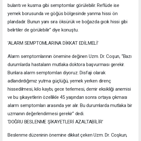
bulantı ve kusma gibi semptomlar görülebilir. Reflüde ise
yemek borusunda ve göğüs bölgesinde yanma hissi ön
plandadır. Bunun yanı sıra öksürük ve boğazda gıcık hissi gibi
belirtiler de görülebilir” diye konuştu.
‘ALARM SEMPTOMLARINA DİKKAT EDİLMELİ’
Alarm semptomlarının önemine değinen Uzm. Dr. Coşun, “Bazı
durumlarda hastaların mutlaka doktora başvurması gerekir.
Bunlara alarm semptomları diyoruz. Disfaji olarak
adlandırdığımız yutma güçlüğü, yemek yerken direnç
hissedilmesi, kilo kaybı, gece terlemesi, demir eksikliği anemisi
ve bu şikayetlerin özellikle 45 yaşından sonra ortaya çıkması
alarm semptomları arasında yer alır. Bu durumlarda mutlaka bir
uzmanın değerlendirmesi gerekir” dedi.
‘DOĞRU BESLENME ŞİKAYETLERİ AZALTABİLİR’
Beslenme düzeninin önemine dikkat çeken Uzm. Dr. Coşkun,