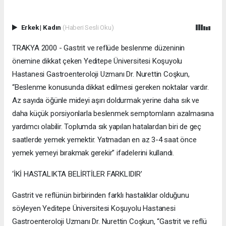
Erkek
|
Kadın
(Haberi Sesli Oku)
TRAKYA 2000 - Gastrit ve reflüde beslenme düzeninin
önemine dikkat çeken Yeditepe Üniversitesi Koşuyolu
Hastanesi Gastroenteroloji Uzmanı Dr. Nurettin Coşkun,
“Beslenme konusunda dikkat edilmesi gereken noktalar vardır.
Az sayıda öğünle mideyi aşırı doldurmak yerine daha sık ve
daha küçük porsiyonlarla beslenmek semptomların azalmasına
yardımcı olabilir. Toplumda sık yapılan hatalardan biri de geç
saatlerde yemek yemektir. Yatmadan en az 3-4 saat önce
yemek yemeyi bırakmak gerekir” ifadelerini kullandı.
‘İKİ HASTALIKTA BELİRTİLER FARKLIDIR’
Gastrit ve reflünün birbirinden farklı hastalıklar olduğunu
söyleyen Yeditepe Üniversitesi Koşuyolu Hastanesi
Gastroenteroloji Uzmanı Dr. Nurettin Coşkun, “Gastrit ve reflü