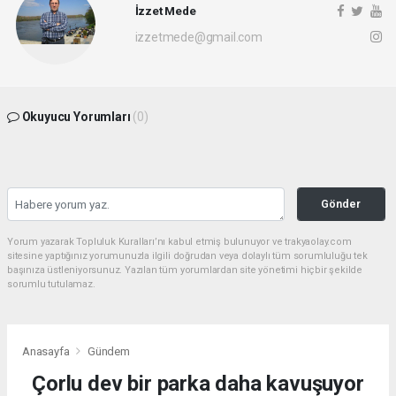
İzzet Mede
izzetmede@gmail.com
Okuyucu Yorumları
(0)
Gönder
Yorum yazarak Topluluk Kuralları’nı kabul etmiş bulunuyor ve trakyaolay.com
sitesine yaptığınız yorumunuzla ilgili doğrudan veya dolaylı tüm sorumluluğu tek
başınıza üstleniyorsunuz. Yazılan tüm yorumlardan site yönetimi hiçbir şekilde
sorumlu tutulamaz.
Anasayfa
Gündem
Çorlu dev bir parka daha kavuşuyor