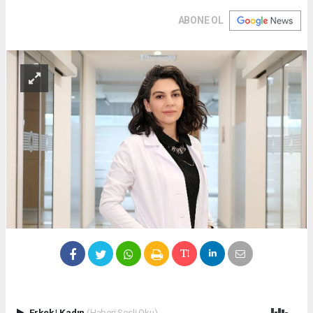
ABONE OL
Erkek
|
Kadın
(Haberi Sesli Oku)