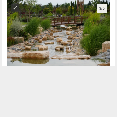
3
/5
3
4
/5