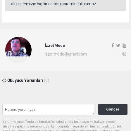
olup sitemizin hiç bir editörü sorumlu tutulamaz...
İzzet Mede
izzetmede@gmail.com
Okuyucu Yorumları
(0)
Gönder
Yorum yazarak Topluluk Kuralları’nı kabul etmiş bulunuyor ve trakyaolay.com
sitesine yaptığınız yorumunuzla ilgili doğrudan veya dolaylı tüm sorumluluğu tek