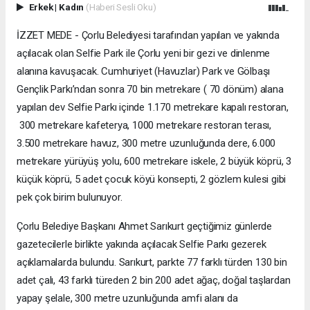
Erkek
|
Kadın
(Haberi Sesli Oku)
İZZET MEDE - Çorlu Belediyesi tarafından yapılan ve yakında
açılacak olan Selfie Park ile Çorlu yeni bir gezi ve dinlenme
alanına kavuşacak. Cumhuriyet (Havuzlar) Park ve Gölbaşı
Gençlik Parkı’ndan sonra 70 bin metrekare ( 70 dönüm) alana
yapılan dev Selfie Parkı içinde 1.170 metrekare kapalı restoran,
300 metrekare kafeterya, 1000 metrekare restoran terası,
3.500 metrekare havuz, 300 metre uzunluğunda dere, 6.000
metrekare yürüyüş yolu, 600 metrekare iskele, 2 büyük köprü, 3
küçük köprü, 5 adet çocuk köyü konsepti, 2 gözlem kulesi gibi
pek çok birim bulunuyor.
Çorlu Belediye Başkanı Ahmet Sarıkurt geçtiğimiz günlerde
gazetecilerle birlikte yakında açılacak Selfie Parkı gezerek
açıklamalarda bulundu. Sarıkurt, parkte 77 farklı türden 130 bin
adet çalı, 43 farklı türeden 2 bin 200 adet ağaç, doğal taşlardan
yapay şelale, 300 metre uzunluğunda amfi alanı da