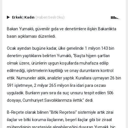
Erkek
|
Kadın
(Haberi Sesli Oku)
Bakan Yumaklı, güvenilir gıda ve denetimlere ilişkin Bakanlıkta
basın açıklaması düzenledi.
Ocak ayından bugüne kadar, ülke genelinde 1 milyon 143 bin
denetim yaptıklarını belirten Yumaklı, "Başta hijyen şartları
olmak üzere, ürünlerin uygun koşullarda muhafaza edilip
edilmediği, işletmelerin kayıtlılığı ve onay durumlarını kontrol
ettik. Numuneler aldık, analizler yaptık. Kurallara uymayan 26 bin
591 işletmeye, 2 milyar 265 milyon lira idari para cezası
uyguladık. Bunların yanı sıra da suç unsuru tespit edilen 506
dosyayı, Cumhuriyet Savcılıklarımıza ilettik." dedi.
B-Reçete olarak bilinen "Bitki Reçetesi" sistemiyle artık zirai
ilaçlar ve bitki koruma ilaçlarının, beşerî ilaçlar gibi bir ziraat
mühendisinin reçetesiyle alınabileceğini duyuran Yumaklı, hiç