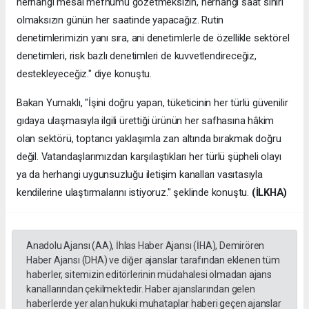
herhangi mesai mefhumu gözetmeksizin, herhangi saat sınırı
olmaksızın günün her saatinde yapacağız. Rutin
denetimlerimizin yanı sıra, ani denetimlerle de özellikle sektörel
denetimleri, risk bazlı denetimleri de kuvvetlendireceğiz,
destekleyeceğiz." diye konuştu.
Bakan Yumaklı, "İşini doğru yapan, tüketicinin her türlü güvenilir
gıdaya ulaşmasıyla ilgili ürettiği ürünün her safhasına hâkim
olan sektörü, toptancı yaklaşımla zan altında bırakmak doğru
değil. Vatandaşlarımızdan karşılaştıkları her türlü şüpheli olayı
ya da herhangi uygunsuzluğu iletişim kanalları vasıtasıyla
kendilerine ulaştırmalarını istiyoruz." şeklinde konuştu.
(İLKHA)
Anadolu Ajansı (AA), İhlas Haber Ajansı (İHA), Demirören
Haber Ajansı (DHA) ve diğer ajanslar tarafından eklenen tüm
haberler, sitemizin editörlerinin müdahalesi olmadan ajans
kanallarından çekilmektedir. Haber ajanslarından gelen
haberlerde yer alan hukuki muhataplar haberi geçen ajanslar