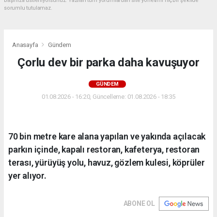
başınıza üstleniyorsunuz. Yazılan tüm yorumlardan site yönetimi hiçbir şekilde
sorumlu tutulamaz.
Anasayfa
Gündem
Çorlu dev bir parka daha kavuşuyor
GÜNDEM
01.08.2026 - 16:20, Güncelleme: 01.08.2026 - 18:35
70 bin metre kare alana yapılan ve yakında açılacak
parkın içinde, kapalı restoran, kafeterya, restoran
terası, yürüyüş yolu, havuz, gözlem kulesi, köprüler
yer alıyor.
ABONE OL