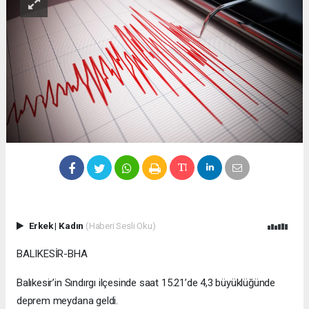
Erkek
|
Kadın
(Haberi Sesli Oku)
BALIKESİR-BHA
Balıkesir’in Sındırgı ilçesinde saat 15.21’de 4,3 büyüklüğünde
deprem meydana geldi.