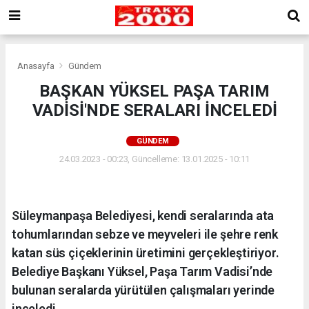
Anasayfa
Gündem
BAŞKAN YÜKSEL PAŞA TARIM
VADİSİ'NDE SERALARI İNCELEDİ
GÜNDEM
24.03.2023 - 00:23, Güncelleme: 13.01.2025 - 10:11
Süleymanpaşa Belediyesi, kendi seralarında ata
tohumlarından sebze ve meyveleri ile şehre renk
katan süs çiçeklerinin üretimini gerçekleştiriyor.
Belediye Başkanı Yüksel, Paşa Tarım Vadisi’nde
bulunan seralarda yürütülen çalışmaları yerinde
inceledi.