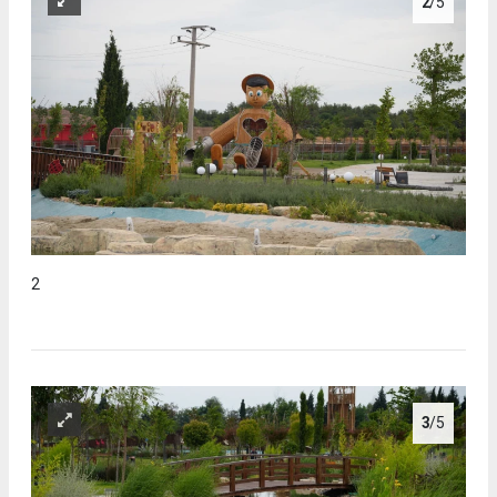
2
/5
2
3
/5