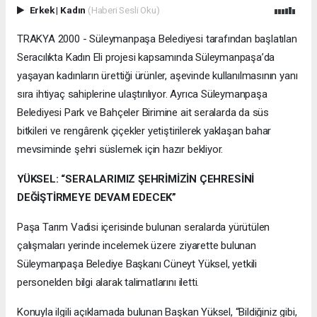
Erkek
|
Kadın
(Haberi Sesli Oku)
TRAKYA 2000 - Süleymanpaşa Belediyesi tarafından başlatılan
Seracılıkta Kadın Eli projesi kapsamında Süleymanpaşa’da
yaşayan kadınların ürettiği ürünler, aşevinde kullanılmasının yanı
sıra ihtiyaç sahiplerine ulaştırılıyor. Ayrıca Süleymanpaşa
Belediyesi Park ve Bahçeler Birimine ait seralarda da süs
bitkileri ve rengârenk çiçekler yetiştirilerek yaklaşan bahar
mevsiminde şehri süslemek için hazır bekliyor.
YÜKSEL: “SERALARIMIZ ŞEHRİMİZİN ÇEHRESİNİ
DEĞİŞTİRMEYE DEVAM EDECEK”
Paşa Tarım Vadisi içerisinde bulunan seralarda yürütülen
çalışmaları yerinde incelemek üzere ziyarette bulunan
Süleymanpaşa Belediye Başkanı Cüneyt Yüksel, yetkili
personelden bilgi alarak talimatlarını iletti.
Konuyla ilgili açıklamada bulunan Başkan Yüksel, “Bildiğiniz gibi,