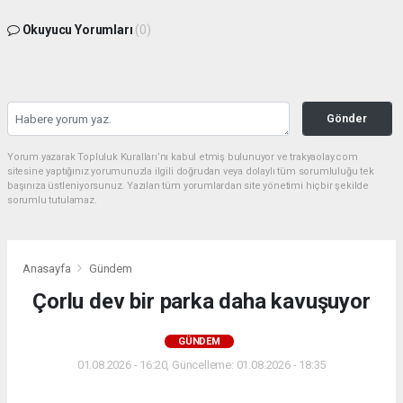
Okuyucu Yorumları
(0)
Gönder
Yorum yazarak Topluluk Kuralları’nı kabul etmiş bulunuyor ve trakyaolay.com
sitesine yaptığınız yorumunuzla ilgili doğrudan veya dolaylı tüm sorumluluğu tek
başınıza üstleniyorsunuz. Yazılan tüm yorumlardan site yönetimi hiçbir şekilde
sorumlu tutulamaz.
Anasayfa
Gündem
Çorlu dev bir parka daha kavuşuyor
GÜNDEM
01.08.2026 - 16:20, Güncelleme: 01.08.2026 - 18:35