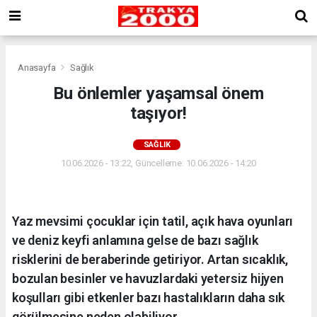
Anasayfa
Sağlık
Bu önlemler yaşamsal önem
taşıyor!
SAĞLIK
10.06.2026 - 13:22, Güncelleme: 10.06.2026 - 14:20
Yaz mevsimi çocuklar için tatil, açık hava oyunları
ve deniz keyfi anlamına gelse de bazı sağlık
risklerini de beraberinde getiriyor. Artan sıcaklık,
bozulan besinler ve havuzlardaki yetersiz hijyen
koşulları gibi etkenler bazı hastalıkların daha sık
görülmesine neden olabiliyor.