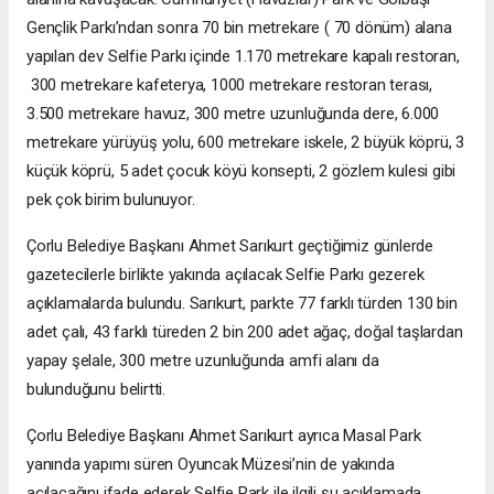
Gençlik Parkı’ndan sonra 70 bin metrekare ( 70 dönüm) alana
yapılan dev Selfie Parkı içinde 1.170 metrekare kapalı restoran,
300 metrekare kafeterya, 1000 metrekare restoran terası,
3.500 metrekare havuz, 300 metre uzunluğunda dere, 6.000
metrekare yürüyüş yolu, 600 metrekare iskele, 2 büyük köprü, 3
küçük köprü, 5 adet çocuk köyü konsepti, 2 gözlem kulesi gibi
pek çok birim bulunuyor.
Çorlu Belediye Başkanı Ahmet Sarıkurt geçtiğimiz günlerde
gazetecilerle birlikte yakında açılacak Selfie Parkı gezerek
açıklamalarda bulundu. Sarıkurt, parkte 77 farklı türden 130 bin
adet çalı, 43 farklı türeden 2 bin 200 adet ağaç, doğal taşlardan
yapay şelale, 300 metre uzunluğunda amfi alanı da
bulunduğunu belirtti.
Çorlu Belediye Başkanı Ahmet Sarıkurt ayrıca Masal Park
yanında yapımı süren Oyuncak Müzesi’nin de yakında
açılacağını ifade ederek Selfie Park ile ilgili şu açıklamada