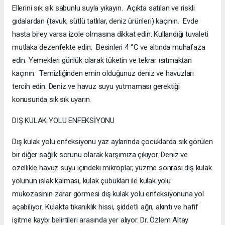
Ellerini sık sık sabunlu suyla yıkayın. Açıkta satılan ve riskli
gıdalardan (tavuk, sütlü tatlılar, deniz ürünleri) kaçının. Evde
hasta birey varsa izole olmasına dikkat edin. Kullandığı tuvaleti
mutlaka dezenfekte edin. Besinleri 4 °C ve altında muhafaza
edin. Yemekleri günlük olarak tüketin ve tekrar ısıtmaktan
kaçının. Temizliğinden emin olduğunuz deniz ve havuzları
tercih edin. Deniz ve havuz suyu yutmaması gerektiği
konusunda sık sık uyarın.
DIŞ KULAK YOLU ENFEKSİYONU
Dış kulak yolu enfeksiyonu yaz aylarında çocuklarda sık görülen
bir diğer sağlık sorunu olarak karşımıza çıkıyor. Deniz ve
özellikle havuz suyu içindeki mikroplar, yüzme sonrası dış kulak
yolunun ıslak kalması, kulak çubukları ile kulak yolu
mukozasının zarar görmesi dış kulak yolu enfeksiyonuna yol
açabiliyor. Kulakta tıkanıklık hissi, şiddetli ağrı, akıntı ve hafif
işitme kaybı belirtileri arasında yer alıyor. Dr. Özlem Altay