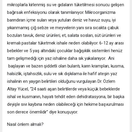
mikroplarla kirlenmiş su ve gıdaların tüketilmesi sonucu gelişen
bağırsak enfeksiyonu olarak tanımlanıyor. Mikroorganizma
barındıran içme suları veya yutulan deniz ve havuz suyu, iyi
yıkanmamış çiğ sebze ve meyvelerin yanı sıra sıcakta çabuk
bozulan tavuk, deniz ürünleri, et, salata sosları, süt ürünleri ve
kremalı pastalar tüketmek ishale neden olabiliyor. 6-12 ay arası
bebekler ve 5 yaş altındaki çocuklar bağışıklık sistemleri henüz
tam gelişmediği için yaz ishaline daha sık yakalanıyor. Ani
başlayan ve bazen şiddetli olan bulantı, karın krampları, kusma,
halsizlik, iştahsızlık, sulu ve sık dışkılama ile hafif ateşin yaz
ishalinin en yaygın belirtileri olduğunu vurgulayan Dr. Özlem
Altay Yücel, “24 saati aşan belirtilerde veya küçük bebeklerde
ishal ve kusmanın, hayatı tehdit eden dehidratasyona, bir başka
deyişle sıvı kaybına neden olabileceği için hekime başvurulması
son derece önemlidir” diye konuşuyor.
Nasıl önlem almalı?