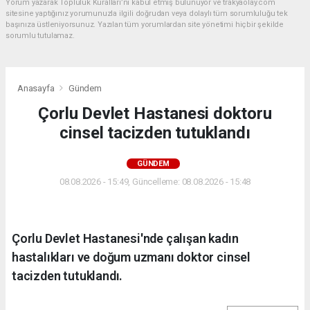
Yorum yazarak Topluluk Kuralları’nı kabul etmiş bulunuyor ve trakyaolay.com
sitesine yaptığınız yorumunuzla ilgili doğrudan veya dolaylı tüm sorumluluğu tek
başınıza üstleniyorsunuz. Yazılan tüm yorumlardan site yönetimi hiçbir şekilde
sorumlu tutulamaz.
Anasayfa
Gündem
Çorlu Devlet Hastanesi doktoru
cinsel tacizden tutuklandı
GÜNDEM
08.08.2026 - 15:49, Güncelleme: 08.08.2026 - 15:48
Çorlu Devlet Hastanesi'nde çalışan kadın
hastalıkları ve doğum uzmanı doktor cinsel
tacizden tutuklandı.