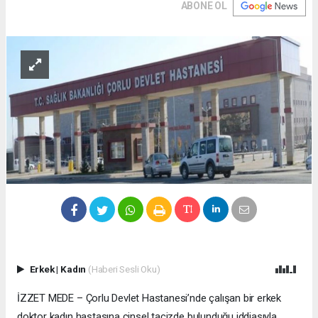
ABONE OL
Erkek
|
Kadın
(Haberi Sesli Oku)
İZZET MEDE – Çorlu Devlet Hastanesi’nde çalışan bir erkek
doktor kadın hastasına cinsel tacizde bulunduğu iddiasıyla