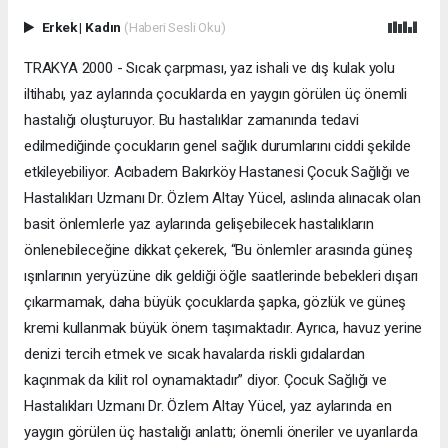
Erkek
|
Kadın
(Haberi Sesli Oku)
TRAKYA 2000 - Sıcak çarpması, yaz ishali ve dış kulak yolu
iltihabı, yaz aylarında çocuklarda en yaygın görülen üç önemli
hastalığı oluşturuyor. Bu hastalıklar zamanında tedavi
edilmediğinde çocukların genel sağlık durumlarını ciddi şekilde
etkileyebiliyor. Acıbadem Bakırköy Hastanesi Çocuk Sağlığı ve
Hastalıkları Uzmanı Dr. Özlem Altay Yücel, aslında alınacak olan
basit önlemlerle yaz aylarında gelişebilecek hastalıkların
önlenebileceğine dikkat çekerek, “Bu önlemler arasında güneş
ışınlarının yeryüzüne dik geldiği öğle saatlerinde bebekleri dışarı
çıkarmamak, daha büyük çocuklarda şapka, gözlük ve güneş
kremi kullanmak büyük önem taşımaktadır. Ayrıca, havuz yerine
denizi tercih etmek ve sıcak havalarda riskli gıdalardan
kaçınmak da kilit rol oynamaktadır” diyor. Çocuk Sağlığı ve
Hastalıkları Uzmanı Dr. Özlem Altay Yücel, yaz aylarında en
yaygın görülen üç hastalığı anlattı; önemli öneriler ve uyarılarda