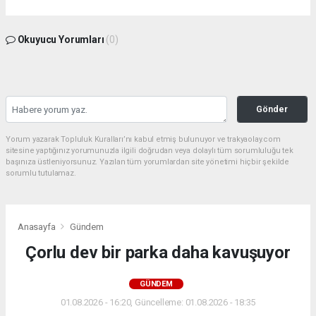
Okuyucu Yorumları
(0)
Gönder
Yorum yazarak Topluluk Kuralları’nı kabul etmiş bulunuyor ve trakyaolay.com
sitesine yaptığınız yorumunuzla ilgili doğrudan veya dolaylı tüm sorumluluğu tek
başınıza üstleniyorsunuz. Yazılan tüm yorumlardan site yönetimi hiçbir şekilde
sorumlu tutulamaz.
Anasayfa
Gündem
Çorlu dev bir parka daha kavuşuyor
GÜNDEM
01.08.2026 - 16:20, Güncelleme: 01.08.2026 - 18:35