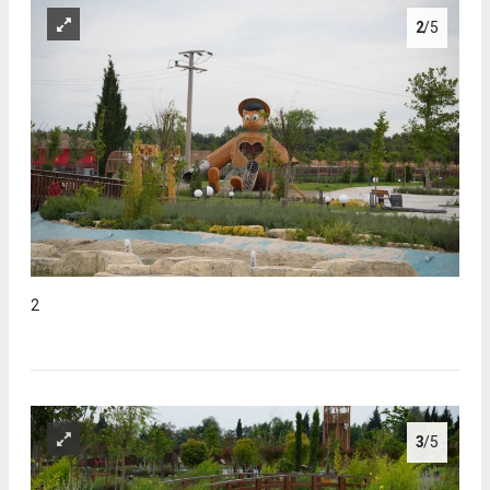
2
/5
2
3
/5