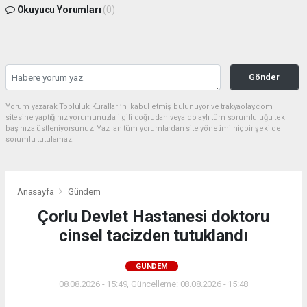
Okuyucu Yorumları
(0)
Gönder
Yorum yazarak Topluluk Kuralları’nı kabul etmiş bulunuyor ve trakyaolay.com
sitesine yaptığınız yorumunuzla ilgili doğrudan veya dolaylı tüm sorumluluğu tek
başınıza üstleniyorsunuz. Yazılan tüm yorumlardan site yönetimi hiçbir şekilde
sorumlu tutulamaz.
Anasayfa
Gündem
Çorlu Devlet Hastanesi doktoru
cinsel tacizden tutuklandı
GÜNDEM
08.08.2026 - 15:49, Güncelleme: 08.08.2026 - 15:48