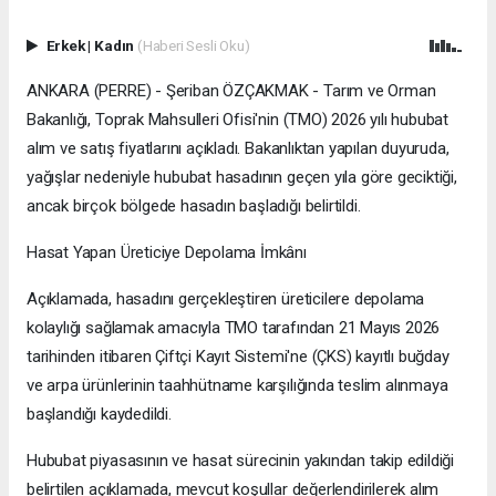
Erkek
|
Kadın
(Haberi Sesli Oku)
ANKARA (PERRE) - Şeriban ÖZÇAKMAK - Tarım ve Orman
Bakanlığı, Toprak Mahsulleri Ofisi'nin (TMO) 2026 yılı hububat
alım ve satış fiyatlarını açıkladı. Bakanlıktan yapılan duyuruda,
yağışlar nedeniyle hububat hasadının geçen yıla göre geciktiği,
ancak birçok bölgede hasadın başladığı belirtildi.
Hasat Yapan Üreticiye Depolama İmkânı
Açıklamada, hasadını gerçekleştiren üreticilere depolama
kolaylığı sağlamak amacıyla TMO tarafından 21 Mayıs 2026
tarihinden itibaren Çiftçi Kayıt Sistemi'ne (ÇKS) kayıtlı buğday
ve arpa ürünlerinin taahhütname karşılığında teslim alınmaya
başlandığı kaydedildi.
Hububat piyasasının ve hasat sürecinin yakından takip edildiği
belirtilen açıklamada, mevcut koşullar değerlendirilerek alım