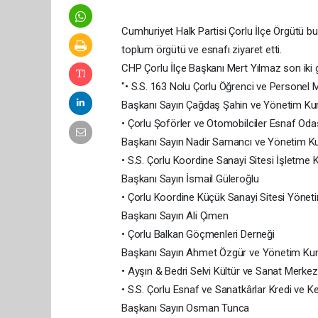
Cumhuriyet Halk Partisi Çorlu İlçe Örgütü bu 
toplum örgütü ve esnafı ziyaret etti.
CHP Çorlu İlçe Başkanı Mert Yılmaz son iki gün
"• S.S. 163 Nolu Çorlu Öğrenci ve Personel M
Başkanı Sayın Çağdaş Şahin ve Yönetim Kur
• Çorlu Şoförler ve Otomobilciler Esnaf Oda
Başkanı Sayın Nadir Samancı ve Yönetim Kur
• S.S. Çorlu Koordine Sanayi Sitesi İşletme 
Başkanı Sayın İsmail Güleroğlu
• Çorlu Koordine Küçük Sanayi Sitesi Yönet
Başkanı Sayın Ali Çimen
• Çorlu Balkan Göçmenleri Derneği
Başkanı Sayın Ahmet Özgür ve Yönetim Kuru
• Ayşın & Bedri Selvi Kültür ve Sanat Merkez
• S.S. Çorlu Esnaf ve Sanatkârlar Kredi ve K
Başkanı Sayın Osman Tunca