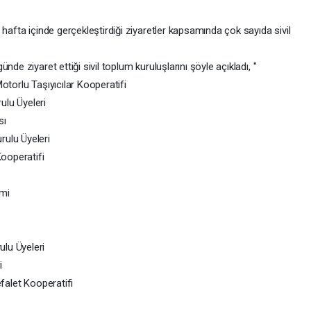
hafta içinde gerçekleştirdiği ziyaretler kapsamında çok sayıda sivil
de ziyaret ettiği sivil toplum kuruluşlarını şöyle açıkladı, "
otorlu Taşıyıcılar Kooperatifi
ulu Üyeleri
sı
ulu Üyeleri
Kooperatifi
imi
lu Üyeleri
i
efalet Kooperatifi