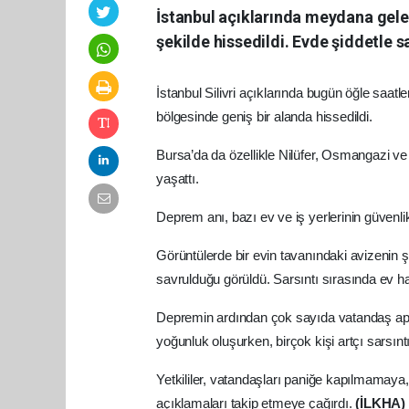
İstanbul açıklarında meydana gel
şekilde hissedildi. Evde şiddetle s
İstanbul Silivri açıklarında bugün öğle sa
bölgesinde geniş bir alanda hissedildi.
Bursa’da da özellikle Nilüfer, Osmangazi ve 
yaşattı.
Deprem anı, bazı ev ve iş yerlerinin güvenl
Görüntülerde bir evin tavanındaki avizenin ş
savrulduğu görüldü. Sarsıntı sırasında ev ha
Depremin ardından çok sayıda vatandaş apar
yoğunluk oluşurken, birçok kişi artçı sarsıntıl
Yetkililer, vatandaşları paniğe kapılmamaya, 
açıklamaları takip etmeye çağırdı.
(İLKHA)