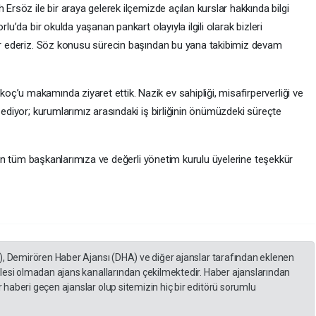
 Ersöz ile bir araya gelerek ilçemizde açılan kurslar hakkında bilgi
rlu’da bir okulda yaşanan pankart olayıyla ilgili olarak bizleri
kür ederiz. Söz konusu sürecin başından bu yana takibimiz devam
ç’u makamında ziyaret ettik. Nazik ev sahipliği, misafirperverliği ve
 ediyor; kurumlarımız arasındaki iş birliğinin önümüzdeki süreçte
 için tüm başkanlarımıza ve değerli yönetim kurulu üyelerine teşekkür
), Demirören Haber Ajansı (DHA) ve diğer ajanslar tarafından eklenen
lesi olmadan ajans kanallarından çekilmektedir. Haber ajanslarından
haberi geçen ajanslar olup sitemizin hiç bir editörü sorumlu