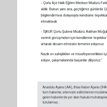
- Çorlu İlçe Halk Eğitim Merkezi Müdürü Fatih
aldık. Bunun yanı sıra, geçtiğimiz günlerde Ço
bilgilendirmesi dolayısıyla kendisine teşek
etmektedir.
- İŞKUR Çorlu Şubesi Müdürü Aslıhan Moğulko
verimli görüşmeleri için kendilerine teşekkür
artarak devam etmesini temenni ediyoruz.
Nazik ev sahiplikleri ve misafirperverlikleri
ediyor, çalışmalarında başarılar diliyoruz."
Anadolu Ajansı (AA), İhlas Haber Ajansı (İHA
tüm haberler, sitemizin editörlerinin müdaha
gelen haberlerde yer alan hukuki muhataplar 
tutulamaz...