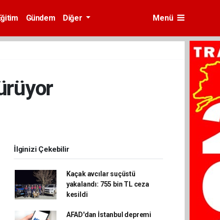
Eğitim
Gündem
Diğer
Menü
dürüyor
İlginizi Çekebilir
Kaçak avcılar suçüstü
yakalandı: 755 bin TL ceza
kesildi
AFAD'dan İstanbul depremi