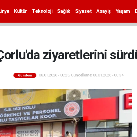
ünya
Kültür
Teknoloji
Sağlık
Siyaset
Asayiş
Yaşam
rlu'da ziyaretlerini sür
08.01.2026 - 00:25, Güncelleme: 08.01.2026 - 00:34
Gündem