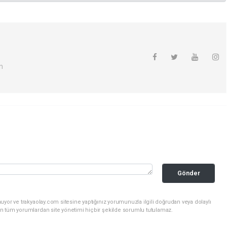
m
Gönder
uyor ve trakyaolay.com sitesine yaptığınız yorumunuzla ilgili doğrudan veya dolaylı
n tüm yorumlardan site yönetimi hiçbir şekilde sorumlu tutulamaz.