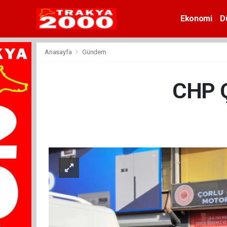
Ekonomi
D
Anasayfa
Gündem
CHP Ço