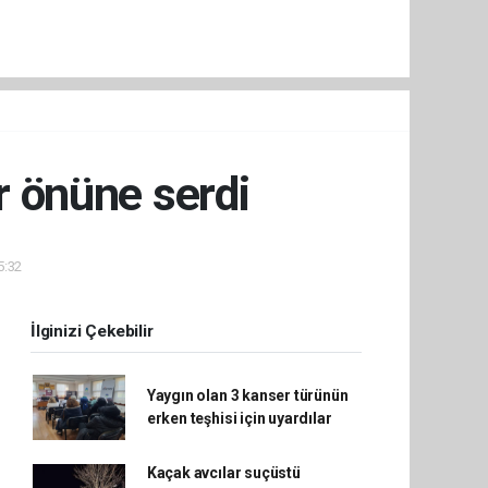
r önüne serdi
5:32
İlginizi Çekebilir
Yaygın olan 3 kanser türünün
erken teşhisi için uyardılar
Kaçak avcılar suçüstü