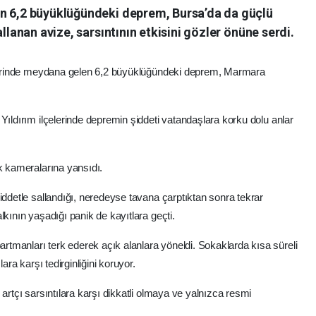
en 6,2 büyüklüğündeki deprem, Bursa’da da güçlü
allanan avize, sarsıntının etkisini gözler önüne serdi.
atlerinde meydana gelen 6,2 büyüklüğündeki deprem, Marmara
Yıldırım ilçelerinde depremin şiddeti vatandaşlara korku dolu anlar
ik kameralarına yansıdı.
iddetle sallandığı, neredeyse tavana çarptıktan sonra tekrar
lkının yaşadığı panik de kayıtlara geçti.
tmanları terk ederek açık alanlara yöneldi. Sokaklarda kısa süreli
ara karşı tedirginliğini koruyor.
artçı sarsıntılara karşı dikkatli olmaya ve yalnızca resmi