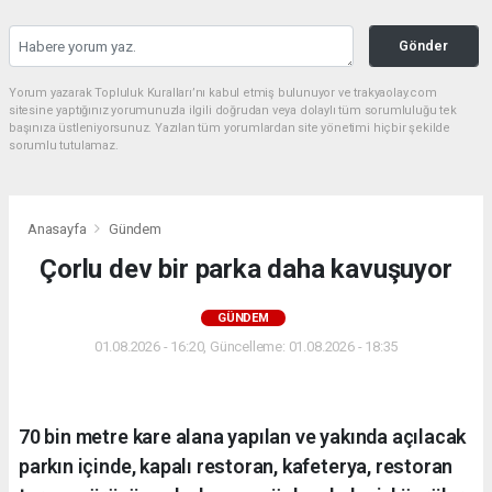
Gönder
Yorum yazarak Topluluk Kuralları’nı kabul etmiş bulunuyor ve trakyaolay.com
sitesine yaptığınız yorumunuzla ilgili doğrudan veya dolaylı tüm sorumluluğu tek
başınıza üstleniyorsunuz. Yazılan tüm yorumlardan site yönetimi hiçbir şekilde
sorumlu tutulamaz.
Anasayfa
Gündem
Çorlu dev bir parka daha kavuşuyor
GÜNDEM
01.08.2026 - 16:20, Güncelleme: 01.08.2026 - 18:35
70 bin metre kare alana yapılan ve yakında açılacak
parkın içinde, kapalı restoran, kafeterya, restoran