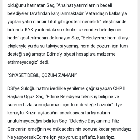
olduğunu hatırlatan Saç, “Ana hat yatırımlarının bedeli
belediyeler tarafından karşılanmaktadır. Vatandaşın katkısıyla
yapılan yatırımlar bir lütuf gibi gösterilmemelidir” eleştirisinde
bulundu. KYK yurdundaki su sıkıntısı üzerinden belediyenin
hedef gösterilmesini de kınayan Saç, “Belediyemiz hem itfaiye
ekipleriyle yurda su takviyesi yapmış, hem de çözüm için tüm
desteği sağlamıştır. Edirne’yi siyasi hesaplara malzeme
ettirmeyeceğiz” dedi.
“SİYASET DEĞİL, ÇÖZÜM ZAMANI”
DSİ’ye Süloğlu hattını ivedilikle yenileme çağrısı yapan CHP İl
Başkanı Oğuz Saç, “Edirne Belediyesi teknik iş birliğine ve
sürecin hızla sonuçlanması için tüm desteğe hazırdır” diye
konuştu. Krizin aşılacağını ancak siyasi tartışmaların
unutulmayacağını belirten Saç, “Belediye Başkanımız Filiz
Gencan’ın emeğinin ve mücadelesinin sonuna kadar yanındayız.
Ne yapıyorsak Edirne için yapıyoruz; şeffafız, kararlıyız,