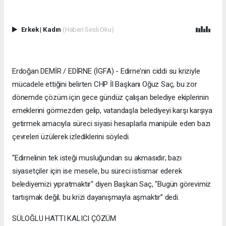
Erkek
|
Kadın
(Haberi Sesli Oku)
Erdoğan DEMİR / EDİRNE (İGFA) - Edirne’nin ciddi su kriziyle
mücadele ettiğini belirten CHP İl Başkanı Oğuz Saç, bu zor
dönemde çözüm için gece gündüz çalışan belediye ekiplerinin
emeklerini görmezden gelip, vatandaşla belediyeyi karşı karşıya
getirmek amacıyla süreci siyasi hesaplarla manipüle eden bazı
çevreleri üzülerek izlediklerini söyledi.
“Edirnelinin tek isteği musluğundan su akmasıdır; bazı
siyasetçiler için ise mesele, bu süreci istismar ederek
belediyemizi yıpratmaktır" diyen Başkan Saç, "Bugün görevimiz
tartışmak değil; bu krizi dayanışmayla aşmaktır” dedi.
SÜLOĞLU HATTI KALICI ÇÖZÜM