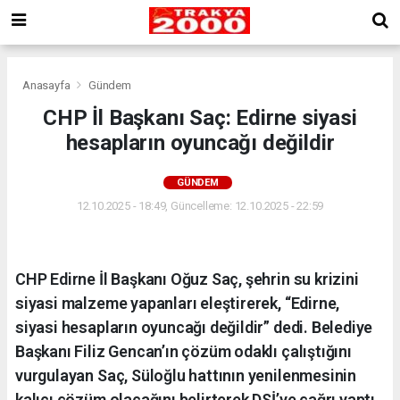
Anasayfa
Gündem
CHP İl Başkanı Saç: Edirne siyasi
hesapların oyuncağı değildir
GÜNDEM
12.10.2025 - 18:49, Güncelleme: 12.10.2025 - 22:59
CHP Edirne İl Başkanı Oğuz Saç, şehrin su krizini
siyasi malzeme yapanları eleştirerek, “Edirne,
siyasi hesapların oyuncağı değildir” dedi. Belediye
Başkanı Filiz Gencan’ın çözüm odaklı çalıştığını
vurgulayan Saç, Süloğlu hattının yenilenmesinin
kalıcı çözüm olacağını belirterek DSİ’ye çağrı yaptı.