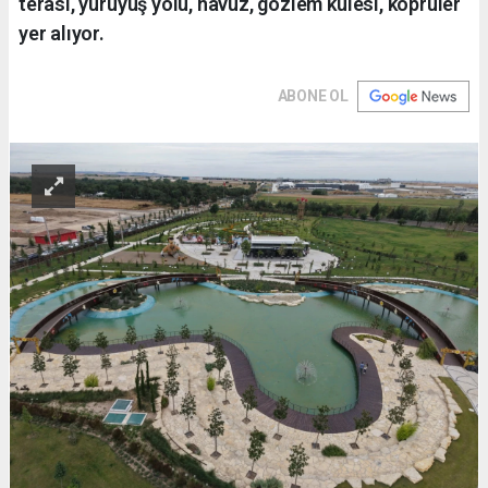
terası, yürüyüş yolu, havuz, gözlem kulesi, köprüler
yer alıyor.
ABONE OL