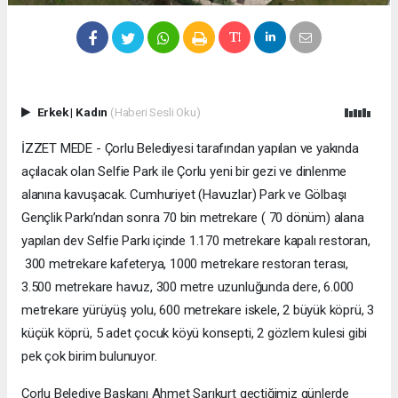
Erkek
|
Kadın
(Haberi Sesli Oku)
İZZET MEDE - Çorlu Belediyesi tarafından yapılan ve yakında
açılacak olan Selfie Park ile Çorlu yeni bir gezi ve dinlenme
alanına kavuşacak. Cumhuriyet (Havuzlar) Park ve Gölbaşı
Gençlik Parkı’ndan sonra 70 bin metrekare ( 70 dönüm) alana
yapılan dev Selfie Parkı içinde 1.170 metrekare kapalı restoran,
300 metrekare kafeterya, 1000 metrekare restoran terası,
3.500 metrekare havuz, 300 metre uzunluğunda dere, 6.000
metrekare yürüyüş yolu, 600 metrekare iskele, 2 büyük köprü, 3
küçük köprü, 5 adet çocuk köyü konsepti, 2 gözlem kulesi gibi
pek çok birim bulunuyor.
Çorlu Belediye Başkanı Ahmet Sarıkurt geçtiğimiz günlerde