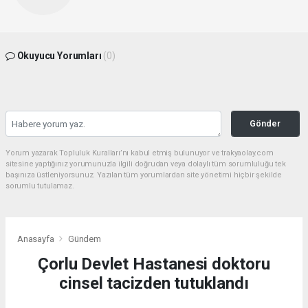
Okuyucu Yorumları
(0)
Gönder
Yorum yazarak Topluluk Kuralları’nı kabul etmiş bulunuyor ve trakyaolay.com
sitesine yaptığınız yorumunuzla ilgili doğrudan veya dolaylı tüm sorumluluğu tek
başınıza üstleniyorsunuz. Yazılan tüm yorumlardan site yönetimi hiçbir şekilde
sorumlu tutulamaz.
Anasayfa
Gündem
Çorlu Devlet Hastanesi doktoru
cinsel tacizden tutuklandı