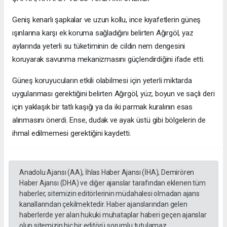
Geniş kenarlı şapkalar ve uzun kollu, ince kıyafetlerin güneş
ışınlarına karşı ek koruma sağladığını belirten Ağırgöl, yaz
aylarında yeterli su tüketiminin de cildin nem dengesini
koruyarak savunma mekanizmasını güçlendirdiğini ifade etti.
Güneş koruyucuların etkili olabilmesi için yeterli miktarda
uygulanması gerektiğini belirten Ağırgöl, yüz, boyun ve saçlı deri
için yaklaşık bir tatlı kaşığı ya da iki parmak kuralının esas
alınmasını önerdi. Ense, dudak ve ayak üstü gibi bölgelerin de
ihmal edilmemesi gerektiğini kaydetti.
Anadolu Ajansı (AA), İhlas Haber Ajansı (İHA), Demirören
Haber Ajansı (DHA) ve diğer ajanslar tarafından eklenen tüm
haberler, sitemizin editörlerinin müdahalesi olmadan ajans
kanallarından çekilmektedir. Haber ajanslarından gelen
haberlerde yer alan hukuki muhataplar haberi geçen ajanslar
olup sitemizin hiç bir editörü sorumlu tutulamaz...