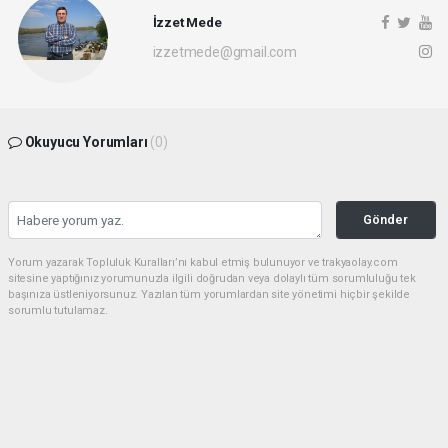
İzzet Mede
izzetmede@gmail.com
Okuyucu Yorumları
(0)
Gönder
Yorum yazarak Topluluk Kuralları’nı kabul etmiş bulunuyor ve trakyaolay.com
sitesine yaptığınız yorumunuzla ilgili doğrudan veya dolaylı tüm sorumluluğu tek
başınıza üstleniyorsunuz. Yazılan tüm yorumlardan site yönetimi hiçbir şekilde
sorumlu tutulamaz.
haber paketi
haber scripti
haber yazılımı
Tüm hakları saklı tutulmaktadır.Copyright 2026©