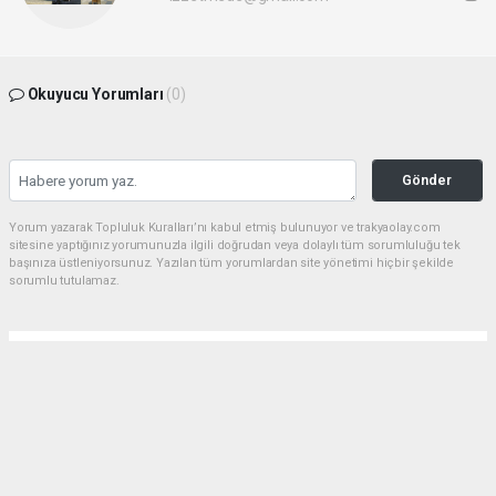
Okuyucu Yorumları
(0)
Gönder
Yorum yazarak Topluluk Kuralları’nı kabul etmiş bulunuyor ve trakyaolay.com
sitesine yaptığınız yorumunuzla ilgili doğrudan veya dolaylı tüm sorumluluğu tek
başınıza üstleniyorsunuz. Yazılan tüm yorumlardan site yönetimi hiçbir şekilde
sorumlu tutulamaz.
Anasayfa
Gündem
Çorlu dev bir parka daha kavuşuyor
GÜNDEM
01.08.2026 - 16:20, Güncelleme: 01.08.2026 - 18:35