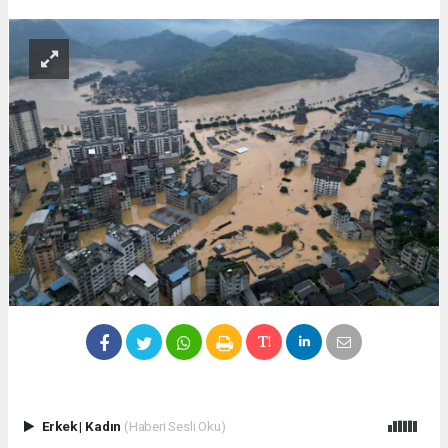
Erkek
|
Kadın
(Haberi Sesli Oku)