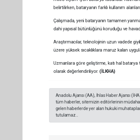
belirtilirken, bataryanın farklı kullanım alanlar
Çalışmada, yeni bataryanın tamamen yanmaz öz
dahi yapısal bütünlüğünü koruduğu ve havada 
Araştırmacılar, teknolojinin uzun vadede giyil
üzere yüksek sıcaklıklara maruz kalan uygulam
Uzmanlara göre geliştirme, katı hal batarya t
olarak değerlendiriliyor.
(İLKHA)
Anadolu Ajansı (AA), İhlas Haber Ajansı (İHA
tüm haberler, sitemizin editörlerinin müdaha
gelen haberlerde yer alan hukuki muhataplar 
tutulamaz...