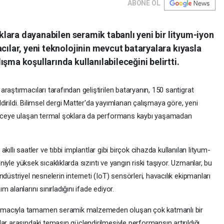
ABONE OL
lıklara dayanabilen seramik tabanlı yeni bir lityum-iyon
cılar, yeni teknolojinin mevcut bataryalara kıyasla
şma koşullarında kullanılabileceğini belirtti.
aştırmacıları tarafından geliştirilen bataryanın, 150 santigrat
ildirildi. Bilimsel dergi Matter'da yayımlanan çalışmaya göre, yeni
ereceye ulaşan termal şoklara da performans kaybı yaşamadan
 akıllı saatler ve tıbbi implantlar gibi birçok cihazda kullanılan lityum-
eniyle yüksek sıcaklıklarda sızıntı ve yangın riski taşıyor. Uzmanlar, bu
düstriyel nesnelerin interneti (IoT) sensörleri, havacılık ekipmanları
alanlarını sınırladığını ifade ediyor.
amacıyla tamamen seramik malzemeden oluşan çok katmanlı bir
ar arasındaki temasın güçlendirilmesiyle performansın artırıldığı