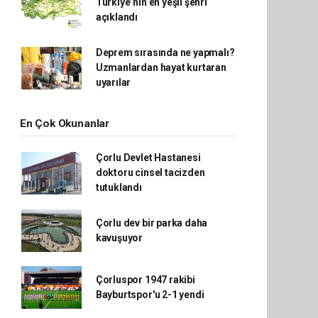
Türkiye’nin en yeşil şehri
açıklandı
Deprem sırasında ne yapmalı?
Uzmanlardan hayat kurtaran
uyarılar
En Çok Okunanlar
Çorlu Devlet Hastanesi
doktoru cinsel tacizden
tutuklandı
Çorlu dev bir parka daha
kavuşuyor
Çorluspor 1947 rakibi
Bayburtspor'u 2-1 yendi