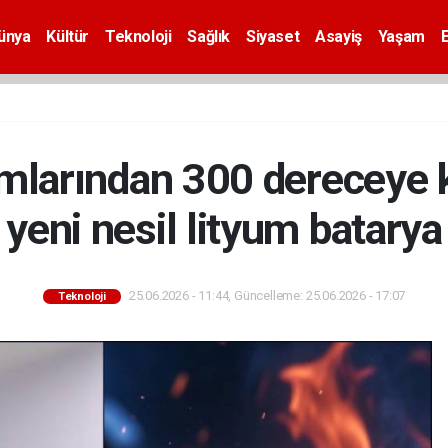
ünya
Kültür
Teknoloji
Sağlık
Siyaset
Asayiş
Yaşam
amlarından 300 dereceye 
yeni nesil lityum batarya
25.06.2026 - 11:44, Güncelleme: 25.06.2026 - 17:07
Teknoloji