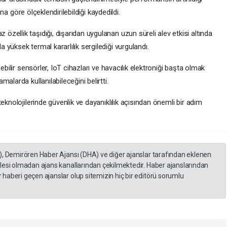
ına göre ölçeklendirilebildiği kaydedildi.
ellik taşıdığı, dışarıdan uygulanan uzun süreli alev etkisi altında
yüksek termal kararlılık sergilediği vurgulandı.
ebilir sensörler, IoT cihazları ve havacılık elektroniği başta olmak
alarda kullanılabileceğini belirtti.
eknolojilerinde güvenlik ve dayanıklılık açısından önemli bir adım
), Demirören Haber Ajansı (DHA) ve diğer ajanslar tarafından eklenen
lesi olmadan ajans kanallarından çekilmektedir. Haber ajanslarından
haberi geçen ajanslar olup sitemizin hiç bir editörü sorumlu