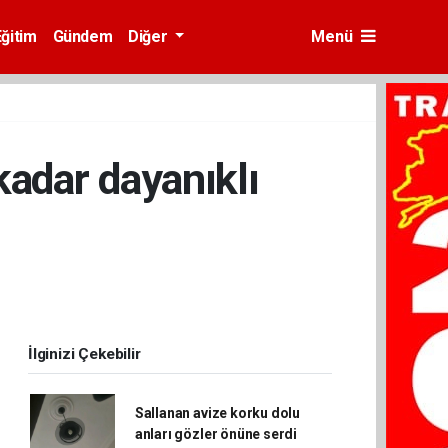
Eğitim
Gündem
Diğer
Menü
kadar dayanıklı
İlginizi Çekebilir
Sallanan avize korku dolu
anları gözler önüne serdi