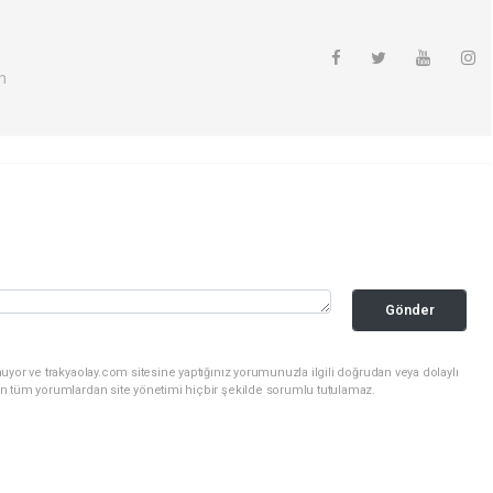
m
Gönder
uyor ve trakyaolay.com sitesine yaptığınız yorumunuzla ilgili doğrudan veya dolaylı
n tüm yorumlardan site yönetimi hiçbir şekilde sorumlu tutulamaz.