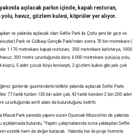
yakında açılacak parkın içinde, kapalı restoran,
 yolu, havuz, gözlem kulesi, köprüler yer alıyor.
lan ve yakında açılacak olan Selfie Park ile Çorlu yeni bir gezi ve
vuzlar) Park ve Gölbaşı Gençlik Parkı’ndan sonra 70 bin metrekare (
inde 1.170 metrekare kapalı restoran, 300 metrekare kafeterya, 1000
 havuz, 300 metre uzunluğunda dere, 6.000 metrekare yürüyüş yolu,
k köprü, 5 adet çocuk köyü konsepti, 2 gözlem kulesi gibi pek çok
imiz günlerde gazetecilerle birlikte yakında açılacak Selfie Parkı
te 77 farklı türden 130 bin adet çalı, 43 farklı türeden 2 bin 200 adet
re uzunluğunda amfi alanı da bulunduğunu belirtti.
ca Masal Park yanında yapımı süren Oyuncak Müzesi’nin de yakında
li şu açıklamada bulundu, “Yapım çalışmalarında sona yaklaşılan Selfie
hem estetik hem de değer katacak. Yakında her iki proje hizmete