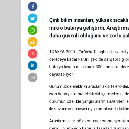
Çinli bilim insanları, yüksek sıcak
mikro batarya geliştirdi. Araştırma
daha güvenli olduğunu ve zorlu çalı
TRAKYA 2000 - Çin'deki Tsinghua University ar
dereceye kadar kararlı şekilde çalışabildiği b
batarya kısa süreli olarak 300 santigrat d
dayanabiliyor.
Günümüzde elektrikli araçlar, akıllı telefonlar,
iyon bataryalar, sıvı elektrolit içermeleri ned
durumun özellikle yangın alarm sistemleri, en
ile savunma sanayisi uygulamalarında kullanım 
Araştırmacılar, söz konusu sorunu aşmak 
mikro lityum-iyon batarya tasarladı. Katmanl