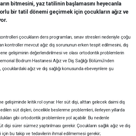
lların bitmesini, yaz tatilinin başlamasını heyecanla
orlu bir tatil dönemi geçirmek için çocukların ağız ve
yor.
rolleri çocukların ders programları, sınav stresleri nedeniyle çoğu
ılan kontroller mevcut ağız diş sorununun erken tespit edilmesini, diş
 çene gelişiminin değerlendirilmesi ve olası ortodontik problemlerin
emorial Bodrum Hastanesi Ağız ve Diş Sağlığı Bölümü’nden
, çocuklardaki ağız ve diş sağlığı konusunda ebeveynlere şu
e gelişiminde kritik rol oynar. Her süt dişi, alttan gelecek daimi diş
edilen süt dişleri, öncelikle beslenme problemleri, ilerleyen yıllarda
lukları gibi ortodontik problemlere yol açabilir. Bu nedenle
üt dişi sürer sürmez yaptırılması gerekir. Çocukların sağlık ağız ve diş
i için bu takip ve tedavilerin ihmal edilmemesi gerekir;