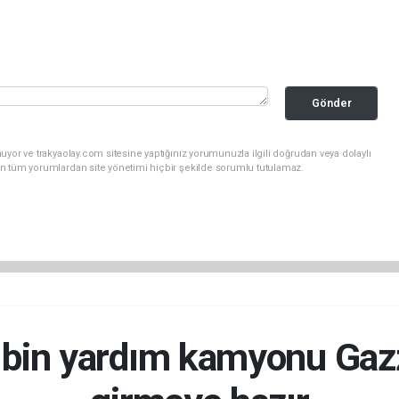
Gönder
uyor ve trakyaolay.com sitesine yaptığınız yorumunuzla ilgili doğrudan veya dolaylı
n tüm yorumlardan site yönetimi hiçbir şekilde sorumlu tutulamaz.
in yardım kamyonu Gazz