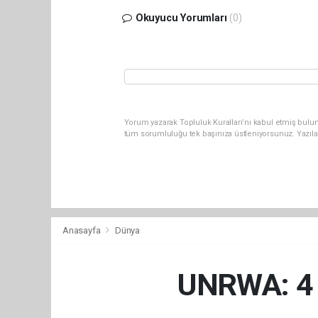
Okuyucu Yorumları
(0)
Yorum yazarak Topluluk Kuralları’nı kabul etmiş bulun
tüm sorumluluğu tek başınıza üstleniyorsunuz. Yazıla
Anasayfa
Dünya
UNRWA: 4 b