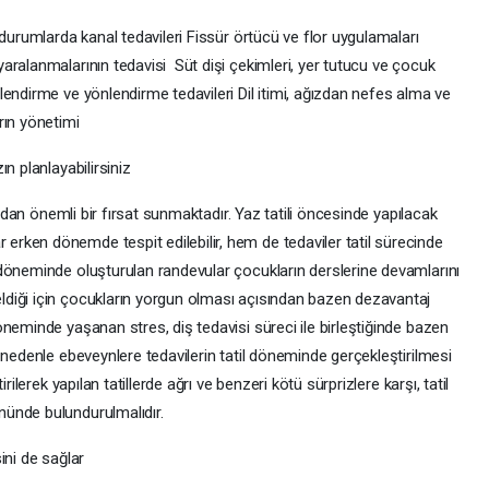
 durumlarda kanal tedavileri Fissür örtücü ve flor uygulamaları
aralanmalarının tedavisi Süt dişi çekimleri, yer tutucu ve çocuk
endirme ve yönlendirme tedavileri Dil itimi, ağızdan nefes alma ve
rın yönetimi
n planlayabilirsiniz
ından önemli bir fırsat sunmaktadır. Yaz tatili öncesinde yapılacak
rken dönemde tespit edilebilir, hem de tedaviler tatil sürecinde
döneminde oluşturulan randevular çocukların derslerine devamlarını
diği için çocukların yorgun olması açısından bazen dezavantaj
neminde yaşanan stres, diş tedavisi süreci ile birleştiğinde bazen
 nedenle ebeveynlere tedavilerin tatil döneminde gerçekleştirilmesi
rilerek yapılan tatillerde ağrı ve benzeri kötü sürprizlere karşı, tatil
nünde bulundurulmalıdır.
ini de sağlar