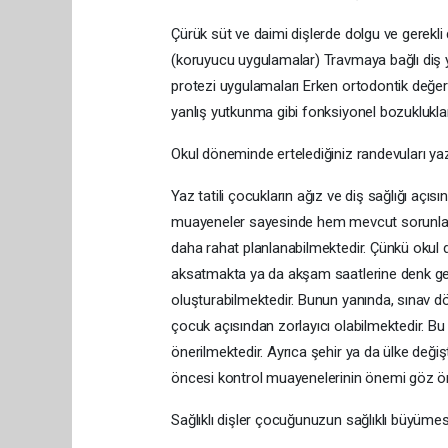
Çürük süt ve daimi dişlerde dolgu ve gerekli
(koruyucu uygulamalar) Travmaya bağlı diş y
protezi uygulamaları Erken ortodontik değerl
yanlış yutkunma gibi fonksiyonel bozuklukla
Okul döneminde ertelediğiniz randevuları yazı
Yaz tatili çocukların ağız ve diş sağlığı açıs
muayeneler sayesinde hem mevcut sorunlar e
daha rahat planlanabilmektedir. Çünkü okul 
aksatmakta ya da akşam saatlerine denk gel
oluşturabilmektedir. Bunun yanında, sınav dö
çocuk açısından zorlayıcı olabilmektedir. Bu
önerilmektedir. Ayrıca şehir ya da ülke değişti
öncesi kontrol muayenelerinin önemi göz ö
Sağlıklı dişler çocuğunuzun sağlıklı büyümes