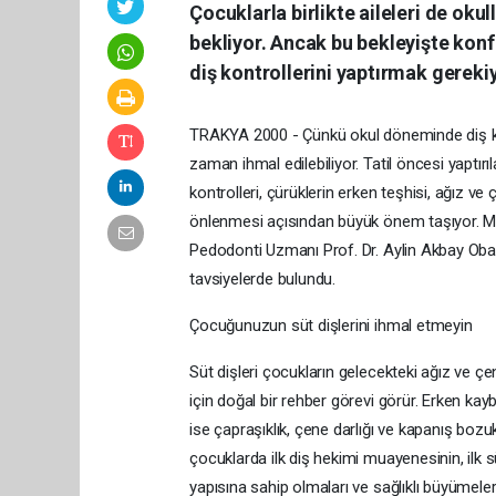
Çocuklarla birlikte aileleri de oku
bekliyor. Ancak bu bekleyişte konf
diş kontrollerini yaptırmak gereki
TRAKYA 2000 - Çünkü okul döneminde diş kont
zaman ihmal edilebiliyor. Tatil öncesi yaptır
kontrolleri, çürüklerin erken teşhisi, ağız ve
önlenmesi açısından büyük önem taşıyor. M
Pedodonti Uzmanı Prof. Dr. Aylin Akbay Oba
tavsiyelerde bulundu.
Çocuğunuzun süt dişlerini ihmal etmeyin
Süt dişleri çocukların gelecekteki ağız ve çen
için doğal bir rehber görevi görür. Erken kayb
ise çapraşıklık, çene darlığı ve kapanış bozuk
çocuklarda ilk diş hekimi muayenesinin, ilk s
yapısına sahip olmaları ve sağlıklı büyümeler