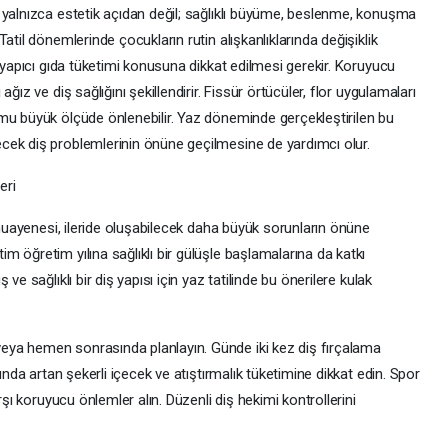
 yalnızca estetik açıdan değil; sağlıklı büyüme, beslenme, konuşma
atil dönemlerinde çocukların rutin alışkanlıklarında değişiklik
k yapıcı gıda tüketimi konusuna dikkat edilmesi gerekir. Koruyucu
ğız ve diş sağlığını şekillendirir. Fissür örtücüler, flor uygulamaları
mu büyük ölçüde önlenebilir. Yaz döneminde gerçekleştirilen bu
cek diş problemlerinin önüne geçilmesine de yardımcı olur.
neri
ş muayenesi, ileride oluşabilecek daha büyük sorunların önüne
 öğretim yılına sağlıklı bir gülüşle başlamalarına da katkı
ve sağlıklı bir diş yapısı için yaz tatilinde bu önerilere kulak
ya hemen sonrasında planlayın. Günde iki kez diş fırçalama
ında artan şekerli içecek ve atıştırmalık tüketimine dikkat edin. Spor
rşı koruyucu önlemler alın. Düzenli diş hekimi kontrollerini