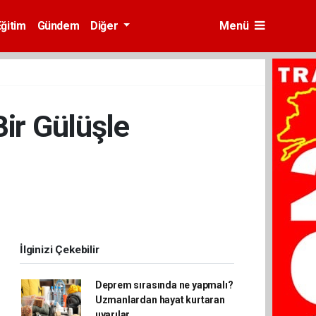
Eğitim
Gündem
Diğer
Menü
Bir Gülüşle
İlginizi Çekebilir
Deprem sırasında ne yapmalı?
Uzmanlardan hayat kurtaran
uyarılar