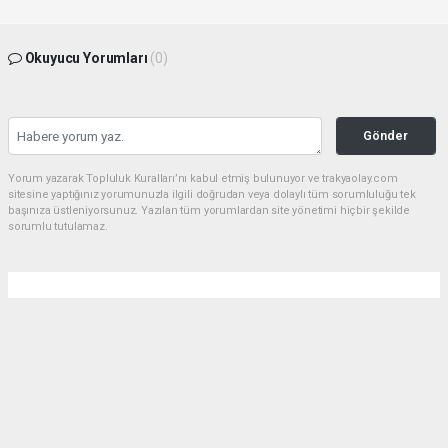
Okuyucu Yorumları
(0)
Gönder
Yorum yazarak Topluluk Kuralları’nı kabul etmiş bulunuyor ve trakyaolay.com
sitesine yaptığınız yorumunuzla ilgili doğrudan veya dolaylı tüm sorumluluğu tek
başınıza üstleniyorsunuz. Yazılan tüm yorumlardan site yönetimi hiçbir şekilde
sorumlu tutulamaz.
Anasayfa
Gündem
Çorlu dev bir parka daha kavuşuyor
GÜNDEM
01.08.2026 - 16:20, Güncelleme: 01.08.2026 - 18:35