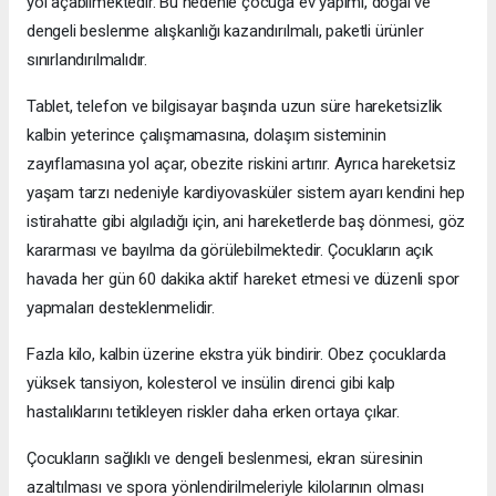
yol açabilmektedir. Bu nedenle çocuğa ev yapımı, doğal ve
dengeli beslenme alışkanlığı kazandırılmalı, paketli ürünler
sınırlandırılmalıdır.
Tablet, telefon ve bilgisayar başında uzun süre hareketsizlik
kalbin yeterince çalışmamasına, dolaşım sisteminin
zayıflamasına yol açar, obezite riskini artırır. Ayrıca hareketsiz
yaşam tarzı nedeniyle kardiyovasküler sistem ayarı kendini hep
istirahatte gibi algıladığı için, ani hareketlerde baş dönmesi, göz
kararması ve bayılma da görülebilmektedir. Çocukların açık
havada her gün 60 dakika aktif hareket etmesi ve düzenli spor
yapmaları desteklenmelidir.
Fazla kilo, kalbin üzerine ekstra yük bindirir. Obez çocuklarda
yüksek tansiyon, kolesterol ve insülin direnci gibi kalp
hastalıklarını tetikleyen riskler daha erken ortaya çıkar.
Çocukların sağlıklı ve dengeli beslenmesi, ekran süresinin
azaltılması ve spora yönlendirilmeleriyle kilolarının olması