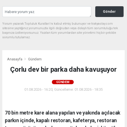
Gönder
Yorum yazarak Topluluk Kuralları’nı kabul etmiş bulunuyor ve trakyaolay.com
sitesine yaptığınız yorumunuzla ilgili doğrudan veya dolaylı tüm sorumluluğu tek
başınıza üstleniyorsunuz. Yazılan tüm yorumlardan site yönetimi hiçbir şekilde
sorumlu tutulamaz.
Anasayfa
Gündem
Çorlu dev bir parka daha kavuşuyor
GÜNDEM
01.08.2026 - 16:20, Güncelleme: 01.08.2026 - 18:35
70 bin metre kare alana yapılan ve yakında açılacak
parkın içinde, kapalı restoran, kafeterya, restoran