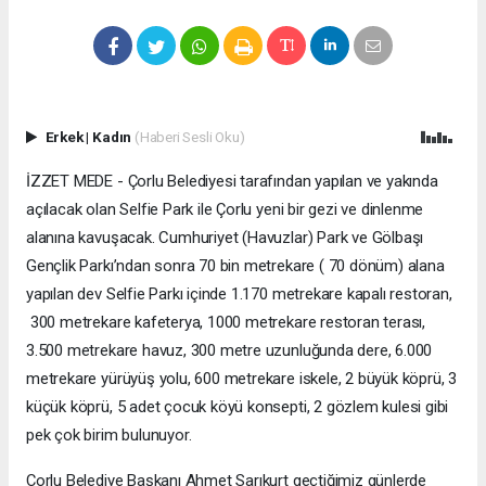
Erkek
|
Kadın
(Haberi Sesli Oku)
İZZET MEDE - Çorlu Belediyesi tarafından yapılan ve yakında
açılacak olan Selfie Park ile Çorlu yeni bir gezi ve dinlenme
alanına kavuşacak. Cumhuriyet (Havuzlar) Park ve Gölbaşı
Gençlik Parkı’ndan sonra 70 bin metrekare ( 70 dönüm) alana
yapılan dev Selfie Parkı içinde 1.170 metrekare kapalı restoran,
300 metrekare kafeterya, 1000 metrekare restoran terası,
3.500 metrekare havuz, 300 metre uzunluğunda dere, 6.000
metrekare yürüyüş yolu, 600 metrekare iskele, 2 büyük köprü, 3
küçük köprü, 5 adet çocuk köyü konsepti, 2 gözlem kulesi gibi
pek çok birim bulunuyor.
Çorlu Belediye Başkanı Ahmet Sarıkurt geçtiğimiz günlerde