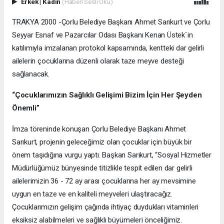
Erkek
|
Kadın
(Haberi Sesli Oku)
TRAKYA 2000 -Çorlu Belediye Başkanı Ahmet Sarıkurt ve Çorlu
Seyyar Esnaf ve Pazarcılar Odası Başkanı Kenan Üstek`in
katılımıyla imzalanan protokol kapsamında, kentteki dar gelirli
ailelerin çocuklarına düzenli olarak taze meyve desteği
sağlanacak.
“Çocuklarımızın Sağlıklı Gelişimi Bizim İçin Her Şeyden
Önemli”
İmza töreninde konuşan Çorlu Belediye Başkanı Ahmet
Sarıkurt, projenin geleceğimiz olan çocuklar için büyük bir
önem taşıdığına vurgu yaptı. Başkan Sarıkurt, “Sosyal Hizmetler
Müdürlüğümüz bünyesinde titizlikle tespit edilen dar gelirli
ailelerimizin 36 - 72 ay arası çocuklarına her ay mevsimine
uygun en taze ve en kaliteli meyveleri ulaştıracağız.
Çocuklarımızın gelişim çağında ihtiyaç duydukları vitaminleri
eksiksiz alabilmeleri ve sağlıklı büyümeleri önceliğimiz.