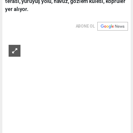
terası, yürüyüş yolu, havuz, gözlem kulesi, köprüler
yer alıyor.
ABONE OL