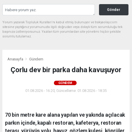
Gönder
Yorum yazarak Topluluk Kuralları’nı kabul etmiş bulunuyor ve trakyaolay.com
sitesine yaptığınız yorumunuzla ilgili doğrudan veya dolaylı tüm sorumluluğu tek
başınıza üstleniyorsunuz. Yazılan tüm yorumlardan site yönetimi hiçbir şekilde
sorumlu tutulamaz.
Anasayfa
Gündem
Çorlu dev bir parka daha kavuşuyor
GÜNDEM
01.08.2026 - 16:20, Güncelleme: 01.08.2026 - 18:35
70 bin metre kare alana yapılan ve yakında açılacak
parkın içinde, kapalı restoran, kafeterya, restoran
terası, yürüyüş yolu, havuz, gözlem kulesi, köprüler