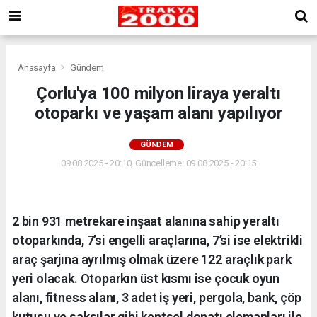
Anasayfa
Gündem
Çorlu'ya 100 milyon liraya yeraltı
otoparkı ve yaşam alanı yapılıyor
GÜNDEM
09.08.2025 - 20:10, Güncelleme: 09.08.2025 - 20:15
2 bin 931 metrekare inşaat alanına sahip yeraltı
otoparkında, 7’si engelli araçlarına, 7’si ise elektrikli
araç şarjına ayrılmış olmak üzere 122 araçlık park
yeri olacak. Otoparkın üst kısmı ise çocuk oyun
alanı, fitness alanı, 3 adet iş yeri, pergola, bank, çöp
kutusu ve saksılar gibi kentsel donatı elemanları ile