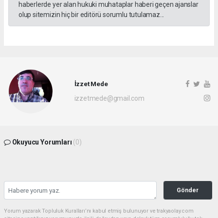
haberlerde yer alan hukuki muhataplar haberi geçen ajanslar
olup sitemizin hiç bir editörü sorumlu tutulamaz...
İzzet Mede
izzetmede@gmail.com
Okuyucu Yorumları
(0)
Gönder
Yorum yazarak Topluluk Kuralları’nı kabul etmiş bulunuyor ve trakyaolay.com