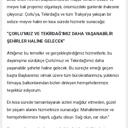
meyve hali projemiz olgunlaştı, önümüzdeki günlerde ihalesine
çıkıyoruz. Çorlu’ya, Tekirdağ’a ve tüm Trakya’ya yakışan bir
sebze-meyve halini en kısa sürede hizmete sunacağız.
“ÇORLU’MUZ VE TEKİRDAĞ’IMIZ DAHA YAŞANABİLİR
ŞEHİRLER HALİNE GELECEK”
Attığımız bu temeller ve gerçekleştirdiğimiz hizmetlerle, bu
dayanışma sürdükçe Çorlu’muz ve Tekirdağ’ımız daha
yaşanabilir şehirler haline gelecek. Bu süreçte emeği geçen
başta Başkanımız olmak üzere tüm bürokratlarımıza, yüklenici
firmaya, balkonlarından bizleri dinleyen hemşehrilerimize
teşekkür ediyorum.
En kısa sürede tamamlayarak sizleri mağdur etmeden, güzel
bir yaşam alanını hizmetinize sunacağız. Mahallelerimize ve
hemşehrilerimize hayırlı, uğurlu olsun. Sağ olun, var olun.”