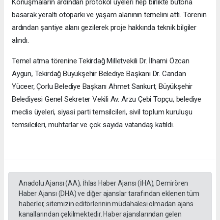
Konuşmaların ardından protokol üyeleri hep birlikte butona
basarak yeraltı otoparkı ve yaşam alanının temelini attı. Törenin
ardından şantiye alanı gezilerek proje hakkında teknik bilgiler
alındı.
Temel atma törenine Tekirdağ Milletvekili Dr. İlhami Özcan
Aygun, Tekirdağ Büyükşehir Belediye Başkanı Dr. Candan
Yüceer, Çorlu Belediye Başkanı Ahmet Sarıkurt, Büyükşehir
Belediyesi Genel Sekreter Vekili Av. Arzu Çebi Topçu, belediye
meclis üyeleri, siyasi parti temsilcileri, sivil toplum kuruluşu
temsilcileri, muhtarlar ve çok sayıda vatandaş katıldı.
Anadolu Ajansı (AA), İhlas Haber Ajansı (İHA), Demirören
Haber Ajansı (DHA) ve diğer ajanslar tarafından eklenen tüm
haberler, sitemizin editörlerinin müdahalesi olmadan ajans
kanallarından çekilmektedir. Haber ajanslarından gelen