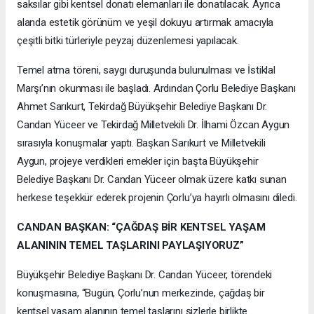
saksılar gibi kentsel donatı elemanları ile donatılacak. Ayrıca
alanda estetik görünüm ve yeşil dokuyu artırmak amacıyla
çeşitli bitki türleriyle peyzaj düzenlemesi yapılacak.
Temel atma töreni, saygı duruşunda bulunulması ve İstiklal
Marşı’nın okunması ile başladı. Ardından Çorlu Belediye Başkanı
Ahmet Sarıkurt, Tekirdağ Büyükşehir Belediye Başkanı Dr.
Candan Yüceer ve Tekirdağ Milletvekili Dr. İlhami Özcan Aygun
sırasıyla konuşmalar yaptı. Başkan Sarıkurt ve Milletvekili
Aygun, projeye verdikleri emekler için başta Büyükşehir
Belediye Başkanı Dr. Candan Yüceer olmak üzere katkı sunan
herkese teşekkür ederek projenin Çorlu’ya hayırlı olmasını diledi.
CANDAN BAŞKAN: “ÇAĞDAŞ BİR KENTSEL YAŞAM
ALANININ TEMEL TAŞLARINI PAYLAŞIYORUZ”
Büyükşehir Belediye Başkanı Dr. Candan Yüceer, törendeki
konuşmasına, “Bugün, Çorlu’nun merkezinde, çağdaş bir
kentsel yaşam alanının temel taşlarını sizlerle birlikte