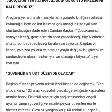
“ARAÇLARI YER ALTINA ALARAK GÖRÜNTÜ KİRLİLİĞİNİ
KALDIRIYORUZ”
Araçların yer altına alınmasıyla hem görüntü kirliliğinin ortadan
kalkacağını hem de üst kısımda çok amaçlı bir sosyal alan
oluşturulacağını ifade eden Candan Başkan, “Çocuklarımızın
oynayabileceği, gençlerimizin spor yapabileceği, büyüklerimizin
oturup sohbet edebileceği bir alan yaratıyoruz. Çağdaş bir
kentin, yalnızca yollarla ve araç sayısıyla değil; akılcı, güvenli ve
sürdürülebilir ulaşım sistemiyle var olacağını biliyoruz” diye
konuştu.
“GÜVENLİK EN ÜST DÜZEYDE OLACAK”
Başkan Yüceer, projenin teknik özelliklerine de değinerek, “Yeni
otoparkımız 122 araç kapasiteli olacak, gerektiğinde kapasitesi
artırılabilecek. Elektrikli araçlar için şarj istasyonları, engelli
uyumu, yangın güvenliği ve estetik peyzaj düzenlemesi ile
hizmet verecek. Olası bir yangına karşı 60 tonluk su deposu,