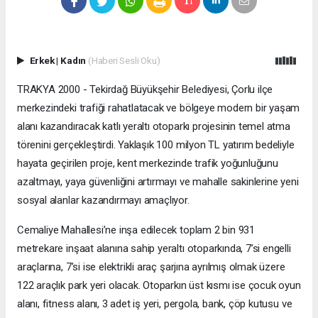
Erkek
|
Kadın
(Haberi Sesli Oku)
TRAKYA 2000 - Tekirdağ Büyükşehir Belediyesi, Çorlu ilçe
merkezindeki trafiği rahatlatacak ve bölgeye modern bir yaşam
alanı kazandıracak katlı yeraltı otoparkı projesinin temel atma
törenini gerçekleştirdi. Yaklaşık 100 milyon TL yatırım bedeliyle
hayata geçirilen proje, kent merkezinde trafik yoğunluğunu
azaltmayı, yaya güvenliğini artırmayı ve mahalle sakinlerine yeni
sosyal alanlar kazandırmayı amaçlıyor.
Cemaliye Mahallesi’ne inşa edilecek toplam 2 bin 931
metrekare inşaat alanına sahip yeraltı otoparkında, 7’si engelli
araçlarına, 7’si ise elektrikli araç şarjına ayrılmış olmak üzere
122 araçlık park yeri olacak. Otoparkın üst kısmı ise çocuk oyun
alanı, fitness alanı, 3 adet iş yeri, pergola, bank, çöp kutusu ve