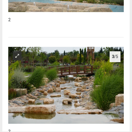
2
3
/5
3