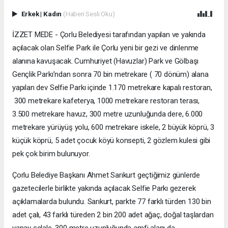
Erkek
|
Kadın
(Haberi Sesli Oku)
İZZET MEDE - Çorlu Belediyesi tarafından yapılan ve yakında
açılacak olan Selfie Park ile Çorlu yeni bir gezi ve dinlenme
alanına kavuşacak. Cumhuriyet (Havuzlar) Park ve Gölbaşı
Gençlik Parkı’ndan sonra 70 bin metrekare ( 70 dönüm) alana
yapılan dev Selfie Parkı içinde 1.170 metrekare kapalı restoran,
300 metrekare kafeterya, 1000 metrekare restoran terası,
3.500 metrekare havuz, 300 metre uzunluğunda dere, 6.000
metrekare yürüyüş yolu, 600 metrekare iskele, 2 büyük köprü, 3
küçük köprü, 5 adet çocuk köyü konsepti, 2 gözlem kulesi gibi
pek çok birim bulunuyor.
Çorlu Belediye Başkanı Ahmet Sarıkurt geçtiğimiz günlerde
gazetecilerle birlikte yakında açılacak Selfie Parkı gezerek
açıklamalarda bulundu. Sarıkurt, parkte 77 farklı türden 130 bin
adet çalı, 43 farklı türeden 2 bin 200 adet ağaç, doğal taşlardan
yapay şelale, 300 metre uzunluğunda amfi alanı da