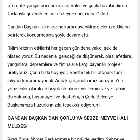
otomatik yangın söndürme sistemleri ve güçlü havalandırma
fanlarıyla güvenlik en üst düzeyde sağlanacak” dedi.
Candan Başkan, iklim krizine karşı dayanıklı projeler ürettiklerini
belirterek konuşmasına şöyle devam etti:
“İklim krizinin etkilerini her geçen gün daha yakıcı şekilde
hissediyoruz. Bu nedenle, geleceği de düşünerek, olası afetlere,
yangınlara, depremlere ve fırtınalara karşı dayanıklı projeler
üretiyoruz. Çorlu hızla büyüyor; elbette tek bir otopark tüm
ihtiyacı karşılamayacak. Ancak çalışmalarımız sürüyor. Yerel
yöneticiler olarak en büyük sıkıntımız yer temini ve yer tahsisi.
Bu noktada, hassasiyeti ve desteği için Çorlu Belediye
Başkanımıza huzurlarınızda teşekkür ediyorum.
CANDAN BAŞKAN’DAN ÇORLU’YA SEBZE-MEYVE HALİ
MÜJDESİ
Biraz önce Ahmet Başkanımıza bir müjde verdim: Sebze ve