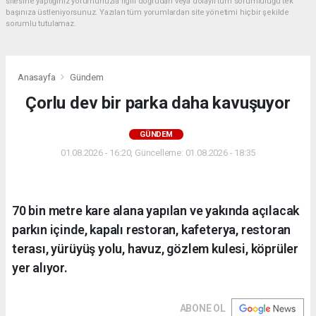
sitesine yaptığınız yorumunuzla ilgili doğrudan veya dolaylı tüm sorumluluğu tek
başınıza üstleniyorsunuz. Yazılan tüm yorumlardan site yönetimi hiçbir şekilde
sorumlu tutulamaz.
Anasayfa
Gündem
Çorlu dev bir parka daha kavuşuyor
GÜNDEM
01.08.2026 - 16:20, Güncelleme: 01.08.2026 - 18:35
70 bin metre kare alana yapılan ve yakında açılacak
parkın içinde, kapalı restoran, kafeterya, restoran
terası, yürüyüş yolu, havuz, gözlem kulesi, köprüler
yer alıyor.
ABONE OL