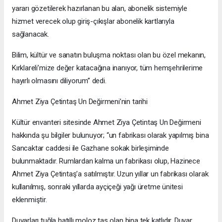
yararı gözetilerek hazırlanan bu alan, abonelik sistemiyle
hizmet verecek olup giriş-çıkışlar abonelik kartlarıyla
sağlanacak.
Bilim, kültür ve sanatın buluşma noktası olan bu özel mekanın,
Kırklareli’mize değer katacağına inanıyor, tüm hemşehrilerime
hayırlı olmasını diliyorum” dedi.
Ahmet Ziya Çetintaş Un Değirmeni’nin tarihi
Kültür envanteri sitesinde Ahmet Ziya Çetintaş Un Değirmeni
hakkında şu bilgiler bulunuyor; “un fabrikası olarak yapılmış bina
Sancaktar caddesi ile Gazhane sokak birleşiminde
bulunmaktadır. Rumlardan kalma un fabrikası olup, Hazinece
Ahmet Ziya Çetintaş’a satılmıştır. Uzun yıllar un fabrikası olarak
kullanılmış, sonraki yıllarda ayçiçeği yağı üretme ünitesi
eklenmiştir.
Duvarları tuğla hatıllı moloz taş olan bina tek katlıdır. Duvar