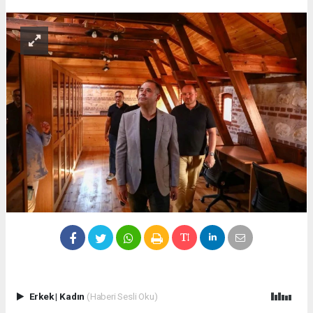
Erkek
|
Kadın
(Haberi Sesli Oku)