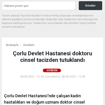
Gönder
Yorum yazarak Topluluk Kuralları’nı kabul etmiş bulunuyor ve trakyaolay.com
sitesine yaptığınız yorumunuzla ilgili doğrudan veya dolaylı tüm sorumluluğu tek
başınıza üstleniyorsunuz. Yazılan tüm yorumlardan site yönetimi hiçbir şekilde
sorumlu tutulamaz.
Anasayfa
Gündem
Çorlu Devlet Hastanesi doktoru
cinsel tacizden tutuklandı
GÜNDEM
08.08.2026 - 15:49, Güncelleme: 08.08.2026 - 15:48
Çorlu Devlet Hastanesi'nde çalışan kadın
hastalıkları ve doğum uzmanı doktor cinsel