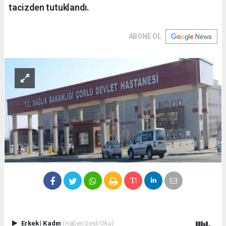
tacizden tutuklandı.
ABONE OL
Erkek
|
Kadın
(Haberi Sesli Oku)