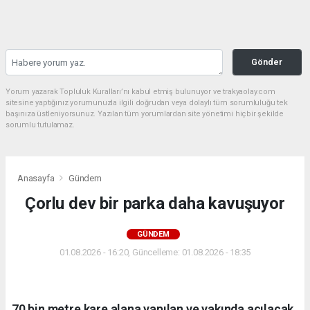
Gönder
Yorum yazarak Topluluk Kuralları’nı kabul etmiş bulunuyor ve trakyaolay.com
sitesine yaptığınız yorumunuzla ilgili doğrudan veya dolaylı tüm sorumluluğu tek
başınıza üstleniyorsunuz. Yazılan tüm yorumlardan site yönetimi hiçbir şekilde
sorumlu tutulamaz.
Anasayfa
Gündem
Çorlu dev bir parka daha kavuşuyor
GÜNDEM
01.08.2026 - 16:20, Güncelleme: 01.08.2026 - 18:35
70 bin metre kare alana yapılan ve yakında açılacak