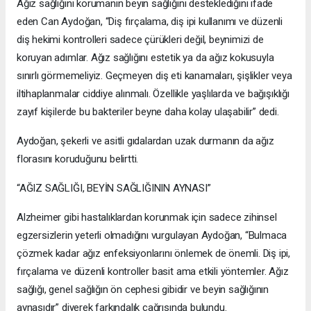
Ağız sağlığını korumanın beyin sağlığını desteklediğini ifade
eden Can Aydoğan, “Diş fırçalama, diş ipi kullanımı ve düzenli
diş hekimi kontrolleri sadece çürükleri değil, beynimizi de
koruyan adımlar. Ağız sağlığını estetik ya da ağız kokusuyla
sınırlı görmemeliyiz. Geçmeyen diş eti kanamaları, şişlikler veya
iltihaplanmalar ciddiye alınmalı. Özellikle yaşlılarda ve bağışıklığı
zayıf kişilerde bu bakteriler beyne daha kolay ulaşabilir” dedi.
Aydoğan, şekerli ve asitli gıdalardan uzak durmanın da ağız
florasını koruduğunu belirtti.
“AĞIZ SAĞLIĞI, BEYİN SAĞLIĞININ AYNASI”
Alzheimer gibi hastalıklardan korunmak için sadece zihinsel
egzersizlerin yeterli olmadığını vurgulayan Aydoğan, “Bulmaca
çözmek kadar ağız enfeksiyonlarını önlemek de önemli. Diş ipi,
fırçalama ve düzenli kontroller basit ama etkili yöntemler. Ağız
sağlığı, genel sağlığın ön cephesi gibidir ve beyin sağlığının
aynasıdır” diyerek farkındalık çağrısında bulundu.