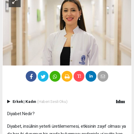
Erkek
|
Kadın
(Haberi Sesli Oku)
Diyabet Nedir?
Diyabet, insülinin yeterli üretilememesi, etkisinin zayıf olması ya
da her iki durumun bir arada bulunması nedeniyle vücutta kan