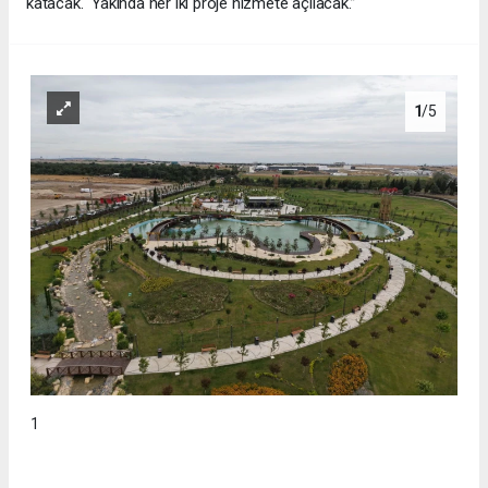
katacak. Yakında her iki proje hizmete açılacak.”
1
/5
1