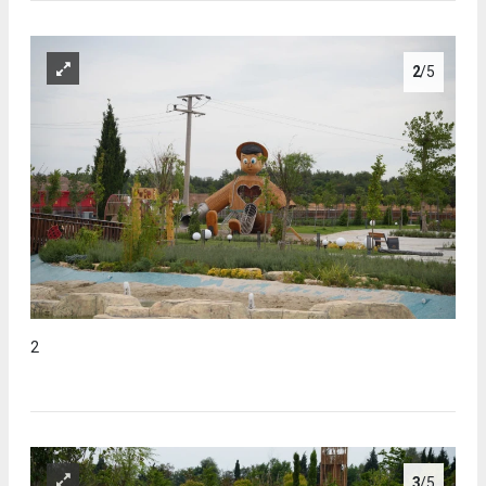
2
/5
2
3
/5