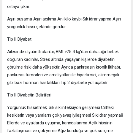
ortaya çıkar.
Aşırı susama Aşırı acıkma Ani kilo kaybı Sık idrar yapma Aşırı
yorgunluk hissi şeklinde görülür.
Tip II Diyabet
Ailesinde diyabetli olanlar, BMI >25 4 kg’dan daha ağır bebek
doğuran kadınlar, Stres altında yaşayan kişilerde diyabetin
görülme riski daha yüksektir. Ayrıca pankreasın kronik iltihabı,
pankreas tümörleri ve ameliyatları ile hipertiroidi, akromegali
gibi bazı hormon hastalıkları Tip 2 diyabete yol açabilir.
Tip II Diyabetin Belirtileri
Yorgunluk hissetmek, Sık sık infeksiyon gelişmesi Ciltteki
kesiklerin veya yaraların çok yavaş iyileşmesi Sık idrar yapma8
Ellerde ve ayaklarda uyuşma, karıncalanma Açlık hissinin
fazlalaşması ve çok yeme Ağız kuruluğu ve çok su içme