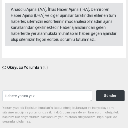
Anadolu Ajansı (AA), İhlas Haber Ajansı (İHA), Demirören
Haber Ajansı (DHA) ve diğer ajanslar tarafından eklenen tüm
haberler, sitemizin editörlerinin müdahalesi olmadan ajans
kanallarından çekilmektedir. Haber ajanslarından gelen
haberlerde yer alan hukuki muhataplar haberi geçen ajanslar
olup sitemizin hiç bir editörü sorumlu tutulamaz...
Okuyucu Yorumları
(0)
Gönder
Yorum yazarak Topluluk Kuralları’nı kabul etmiş bulunuyor ve trakyaolay.com
sitesine yaptığınız yorumunuzla ilgili doğrudan veya dolaylı tüm sorumluluğu tek
başınıza üstleniyorsunuz. Yazılan tüm yorumlardan site yönetimi hiçbir şekilde
sorumlu tutulamaz.