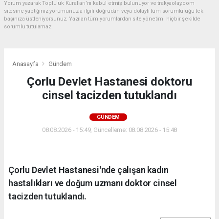
Yorum yazarak Topluluk Kuralları’nı kabul etmiş bulunuyor ve trakyaolay.com
sitesine yaptığınız yorumunuzla ilgili doğrudan veya dolaylı tüm sorumluluğu tek
başınıza üstleniyorsunuz. Yazılan tüm yorumlardan site yönetimi hiçbir şekilde
sorumlu tutulamaz.
Anasayfa
Gündem
Çorlu Devlet Hastanesi doktoru
cinsel tacizden tutuklandı
GÜNDEM
08.08.2026 - 15:49, Güncelleme: 08.08.2026 - 15:48
Çorlu Devlet Hastanesi'nde çalışan kadın
hastalıkları ve doğum uzmanı doktor cinsel
tacizden tutuklandı.