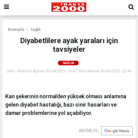
Anasayfa
Sağlık
Diyabetlilere ayak yaraları için
tavsiyeler
SAĞLIK
(AA) - Anadolu Ajansı | 30.04.2025 - 16:47, Güncelleme: 30.04.2025 - 22:46
Kan şekerinin normalden yüksek olması anlamına
gelen diyabet hastalığı, bazı sinir hasarları ve
damar problemlerine yol açabiliyor.
ABONE OL