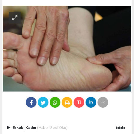
Erkek
|
Kadın
(Haberi Sesli Oku)