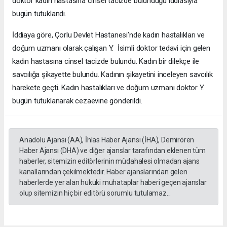
doktor kadın hastasına cinsel tacizde bulunduğu iddiasıyla
bugün tutuklandı.
İddiaya göre, Çorlu Devlet Hastanesi’nde kadın hastalıkları ve
doğum uzmanı olarak çalışan Y. İsimli doktor tedavi için gelen
kadın hastasına cinsel tacizde bulundu. Kadın bir dilekçe ile
savcılığa şikayette bulundu. Kadının şikayetini inceleyen savcılık
harekete geçti. Kadın hastalıkları ve doğum uzmanı doktor Y.
bugün tutuklanarak cezaevine gönderildi.
Anadolu Ajansı (AA), İhlas Haber Ajansı (İHA), Demirören
Haber Ajansı (DHA) ve diğer ajanslar tarafından eklenen tüm
haberler, sitemizin editörlerinin müdahalesi olmadan ajans
kanallarından çekilmektedir. Haber ajanslarından gelen
haberlerde yer alan hukuki muhataplar haberi geçen ajanslar
olup sitemizin hiç bir editörü sorumlu tutulamaz...