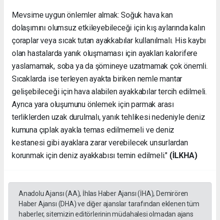
Mevsime uygun önlemler almak: Soğuk hava kan
dolaşımını olumsuz etkileyebileceği için kış aylarında kalın
çoraplar veya sıcak tutan ayakkabılar kullanılmalı. His kaybı
olan hastalarda yanık oluşmaması için ayakları kalorifere
yaslamamak, soba ya da şömineye uzatmamak çok önemli.
Sıcaklarda ise terleyen ayakta biriken nemle mantar
gelişebileceği için hava alabilen ayakkabılar tercih edilmeli.
Ayrıca yara oluşumunu önlemek için parmak arası
terliklerden uzak durulmalı, yanık tehlikesi nedeniyle deniz
kumuna çıplak ayakla temas edilmemeli ve deniz
kestanesi gibi ayaklara zarar verebilecek unsurlardan
korunmak için deniz ayakkabısı temin edilmeli."
(İLKHA)
Anadolu Ajansı (AA), İhlas Haber Ajansı (İHA), Demirören
Haber Ajansı (DHA) ve diğer ajanslar tarafından eklenen tüm
haberler, sitemizin editörlerinin müdahalesi olmadan ajans