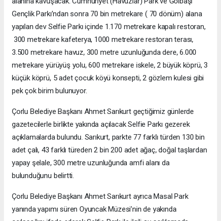
alanına kavuşacak. Cumhuriyet (Havuzlar) Park ve Gölbaşı
Gençlik Parkı’ndan sonra 70 bin metrekare ( 70 dönüm) alana
yapılan dev Selfie Parkı içinde 1.170 metrekare kapalı restoran,
300 metrekare kafeterya, 1000 metrekare restoran terası,
3.500 metrekare havuz, 300 metre uzunluğunda dere, 6.000
metrekare yürüyüş yolu, 600 metrekare iskele, 2 büyük köprü, 3
küçük köprü, 5 adet çocuk köyü konsepti, 2 gözlem kulesi gibi
pek çok birim bulunuyor.
Çorlu Belediye Başkanı Ahmet Sarıkurt geçtiğimiz günlerde
gazetecilerle birlikte yakında açılacak Selfie Parkı gezerek
açıklamalarda bulundu. Sarıkurt, parkte 77 farklı türden 130 bin
adet çalı, 43 farklı türeden 2 bin 200 adet ağaç, doğal taşlardan
yapay şelale, 300 metre uzunluğunda amfi alanı da
bulunduğunu belirtti.
Çorlu Belediye Başkanı Ahmet Sarıkurt ayrıca Masal Park
yanında yapımı süren Oyuncak Müzesi’nin de yakında