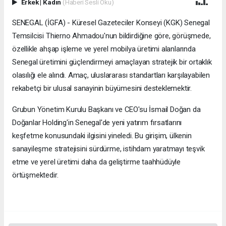
Erkek
|
Kadın
(Haberi Sesli Oku)
SENEGAL (İGFA) - Küresel Gazeteciler Konseyi (KGK) Senegal
Temsilcisi Thierno Ahmadou'nun bildirdiğine göre, görüşmede,
özellikle ahşap işleme ve yerel mobilya üretimi alanlarında
Senegal üretimini güçlendirmeyi amaçlayan stratejik bir ortaklık
olasılığı ele alındı. Amaç, uluslararası standartları karşılayabilen
rekabetçi bir ulusal sanayinin büyümesini desteklemektir.
Grubun Yönetim Kurulu Başkanı ve CEO'su İsmail Doğan da
Doğanlar Holding'in Senegal'de yeni yatırım fırsatlarını
keşfetme konusundaki ilgisini yineledi. Bu girişim, ülkenin
sanayileşme stratejisini sürdürme, istihdam yaratmayı teşvik
etme ve yerel üretimi daha da geliştirme taahhüdüyle
örtüşmektedir.