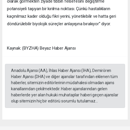
olarak görmekten ziyade tıbbın felsefesini değiştirme
potansiyeli taşıyan bir kırılma noktası. Çünkü hastalıkların
kaçınılmaz kader olduğu fikri yerini, yönetilebilir ve hatta geri
döndürülebilir biyolojik süreçler anlayışına bırakıyor” diyor.
Kaynak: (BYZHA) Beyaz Haber Ajansı
Anadolu Ajansı (AA), İhlas Haber Ajansı (İHA), Demirören
Haber Ajansı (DHA) ve diğer ajanslar tarafından eklenen tüm
haberler, sitemizin editörlerinin müdahalesi olmadan ajans
kanallarından çekilmektedir. Haber ajanslarından gelen
haberlerde yer alan hukuki muhataplar haberi geçen ajanslar
olup sitemizin hiç bir editörü sorumlu tutulamaz...