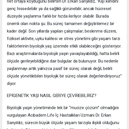
net ortaya koyduğunu belirten Dr. Erkan Sarıyıldız, “Kişi kendini
genç hissedebilir ya da sağlıklı görünebilir; ancak hücresel
düzeyde yaşlanma farklı bir hızda ilerliyor olabilir. Burada
önemli olan nokta şu: Bu süreç tamamen değiştirilemez bir
kader değil. Son yıllarda yapılan çalışmalar; beslenme düzeni,
fiziksel aktivite, uyku kalitesi ve stres yönetimi gibi yaşam tarzı
faktörlerinin biyolojik yaş üzerinde etkili olabileceğini gösteriyor.
Bazı araştırmalarda biyolojik yaşın yavaşlayabildiği, hatta belirli
ölçüde gerileyebildiğine dair bulgular da bulunuyor. Bu nedenle
yaşlanmayı artık yalnızca pasif bir süreç olarak değil, belirli
ölçüde yönetilebilen biyolojik bir süreç olarak değerlendiriyoruz”
diyor.
EPİGENETİK YAŞI NASIL GERİYE ÇEVİREBİLİRİZ?
Biyolojik yaşın yönetiminde tek bir “mucize çözüm” olmadığını
vurgulayan Acıbadem Life İç Hastalıkları Uzmanı Dr. Erkan
Sarıyıldız, sürecin büyük ölçüde yaşam tarzıyla ilişkili olduğunu