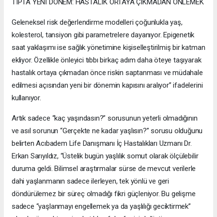
TIPTA YENİ DÖNEM: HASTALIK ORTAYA ÇIKMADAN ÖNLEMEK
Geleneksel risk değerlendirme modelleri çoğunlukla yaş,
kolesterol, tansiyon gibi parametrelere dayanıyor. Epigenetik
saat yaklaşımı ise sağlık yönetimine kişiselleştirilmiş bir katman
ekliyor. Özellikle önleyici tıbbı birkaç adım daha öteye taşıyarak
hastalık ortaya çıkmadan önce riskin saptanması ve müdahale
edilmesi açısından yeni bir dönemin kapısını aralıyor” ifadelerini
kullanıyor.
Artık sadece “kaç yaşındasın?” sorusunun yeterli olmadığının
ve asıl sorunun “Gerçekte ne kadar yaşlısın?” sorusu olduğunu
belirten Acıbadem Life Danışmanı İç Hastalıkları Uzmanı Dr.
Erkan Sarıyıldız, “Üstelik bugün yaşlılık somut olarak ölçülebilir
duruma geldi. Bilimsel araştırmalar sürse de mevcut verilerle
dahi yaşlanmanın sadece ilerleyen, tek yönlü ve geri
döndürülemez bir süreç olmadığı fikri güçleniyor. Bu gelişme
sadece “yaşlanmayı engellemek ya da yaşlılığı geciktirmek”