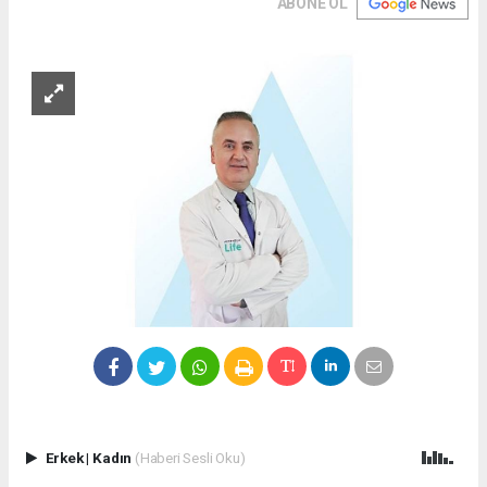
ABONE OL
Erkek
|
Kadın
(Haberi Sesli Oku)