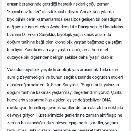
artışın beraberinde getirdiği hastalık riskleri çoğu zaman
“kaçınılmaz kader” olarak kabul ediliyor. Ancak son yıllarda
biyolojinin derin katmanlarında sessizce gelişen bir paradigma
değişimine işaret eden Acıbadem Life Danışmanı İç Hastalıkları
Uzmanı Dr. Erkan Sarıyıldız, biyolojik yaşın klasik anlamda
doğum tarihine bağlı olan kronolojik yaştan bağımsız çalıştığını
belirtiyor. Yani iki insan aynı yaşta olabilir, ama hücresel
düzeyde biri diğerinden belirgin şekilde daha “yaşlı” olabilir.
Vücudun biyolojik yaş ile kronolojik yaş arasındaki farkı uzun
süre gizleyemediğini ve bunun sağlık üzerinde doğrudan etkileri
olabileceğini belirten Dr. Erkan Sarıyıldız, “Bugün artık yalnızca
doğum tarihine bakarak yaşlanmayı değerlendirmiyoruz. Çünkü
hücrelerin yaşlanma hızı kişiden kişiye değişebiliyor. DNA
metilasyon temelli epigenetik saatler de tam olarak bu noktada
devreye giriyor. Hücrelerimizde genlerin ne zaman aktifleşip ne
zaman baskılandığını düzenleyen epigenetik işaretler, yaşam
tarzı, stres, uyku düzeni, beslenme ve çevresel faktörlerden