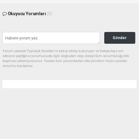
Okuyucu Yorumları
(0)
Gönder
Yorum yazarak Topluluk Kuralları’nı kabul etmiş bulunuyor ve trakyaolay.com
sitesine yaptığınız yorumunuzla ilgili doğrudan veya dolaylı tüm sorumluluğu tek
başınıza üstleniyorsunuz. Yazılan tüm yorumlardan site yönetimi hiçbir şekilde
sorumlu tutulamaz.
Anasayfa
Gündem
Çorlu dev bir parka daha kavuşuyor
GÜNDEM
01.08.2026 - 16:20, Güncelleme: 01.08.2026 - 18:35