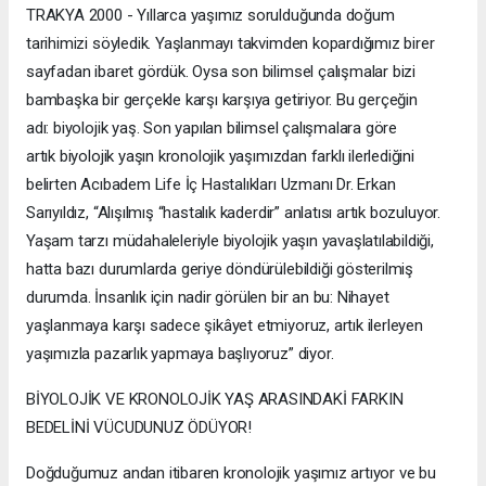
TRAKYA 2000 - Yıllarca yaşımız sorulduğunda doğum
tarihimizi söyledik. Yaşlanmayı takvimden kopardığımız birer
sayfadan ibaret gördük. Oysa son bilimsel çalışmalar bizi
bambaşka bir gerçekle karşı karşıya getiriyor. Bu gerçeğin
adı: biyolojik yaş. Son yapılan bilimsel çalışmalara göre
artık biyolojik yaşın kronolojik yaşımızdan farklı ilerlediğini
belirten Acıbadem Life İç Hastalıkları Uzmanı Dr. Erkan
Sarıyıldız, “Alışılmış “hastalık kaderdir” anlatısı artık bozuluyor.
Yaşam tarzı müdahaleleriyle biyolojik yaşın yavaşlatılabildiği,
hatta bazı durumlarda geriye döndürülebildiği gösterilmiş
durumda. İnsanlık için nadir görülen bir an bu: Nihayet
yaşlanmaya karşı sadece şikâyet etmiyoruz, artık ilerleyen
yaşımızla pazarlık yapmaya başlıyoruz” diyor.
BİYOLOJİK VE KRONOLOJİK YAŞ ARASINDAKİ FARKIN
BEDELİNİ VÜCUDUNUZ ÖDÜYOR!
Doğduğumuz andan itibaren kronolojik yaşımız artıyor ve bu