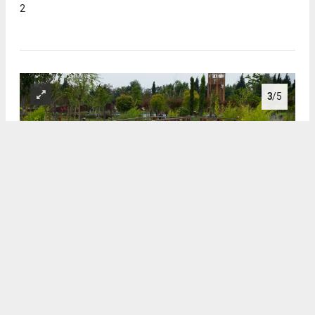
2
3
/5
3