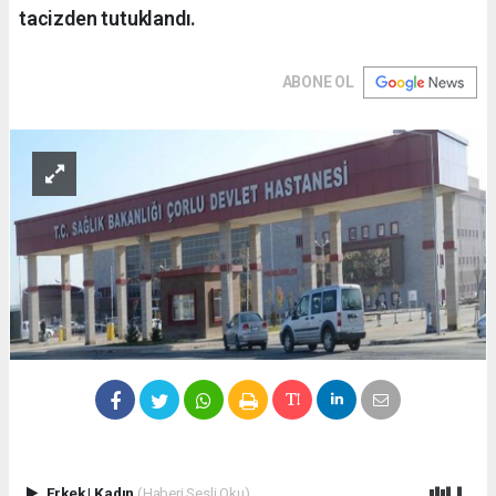
tacizden tutuklandı.
ABONE OL
Erkek
|
Kadın
(Haberi Sesli Oku)