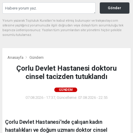
Gönder
Yorum yazarak Topluluk Kuralları’nı kabul etmiş bulunuyor ve trakyaolay.com
sitesine yaptığınız yorumunuzla ilgili doğrudan veya dolaylı tüm sorumluluğu tek
başınıza üstleniyorsunuz. Yazılan tüm yorumlardan site yönetimi hiçbir şekilde
sorumlu tutulamaz.
Anasayfa
Gündem
Çorlu Devlet Hastanesi doktoru
cinsel tacizden tutuklandı
GÜNDEM
07.08.2026 - 17:37, Güncelleme: 07.08.2026 - 22:55
Çorlu Devlet Hastanesi'nde çalışan kadın
hastalıkları ve doğum uzmanı doktor cinsel