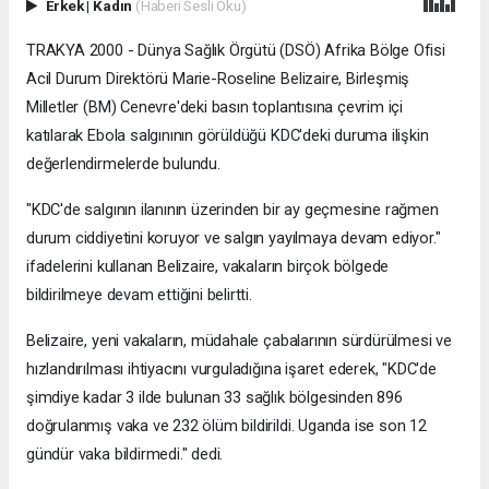
Erkek
|
Kadın
(Haberi Sesli Oku)
TRAKYA 2000 - Dünya Sağlık Örgütü (DSÖ) Afrika Bölge Ofisi
Acil Durum Direktörü Marie-Roseline Belizaire, Birleşmiş
Milletler (BM) Cenevre'deki basın toplantısına çevrim içi
katılarak Ebola salgınının görüldüğü KDC'deki duruma ilişkin
değerlendirmelerde bulundu.
"KDC'de salgının ilanının üzerinden bir ay geçmesine rağmen
durum ciddiyetini koruyor ve salgın yayılmaya devam ediyor."
ifadelerini kullanan Belizaire, vakaların birçok bölgede
bildirilmeye devam ettiğini belirtti.
Belizaire, yeni vakaların, müdahale çabalarının sürdürülmesi ve
hızlandırılması ihtiyacını vurguladığına işaret ederek, "KDC'de
şimdiye kadar 3 ilde bulunan 33 sağlık bölgesinden 896
doğrulanmış vaka ve 232 ölüm bildirildi. Uganda ise son 12
gündür vaka bildirmedi." dedi.