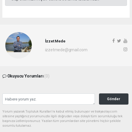
İzzet Mede
izzetmede@gmail.com
Okuyucu Yorumları
(0)
Gönder
Yorum yazarak Topluluk Kuralları’nı kabul etmiş bulunuyor ve trakyaolay.com
sitesine yaptığınız yorumunuzla ilgili doğrudan veya dolaylı tüm sorumluluğu tek
başınıza üstleniyorsunuz. Yazılan tüm yorumlardan site yönetimi hiçbir şekilde
sorumlu tutulamaz.