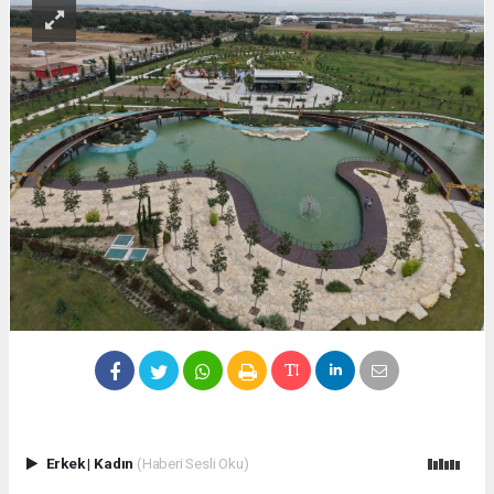
Erkek
|
Kadın
(Haberi Sesli Oku)