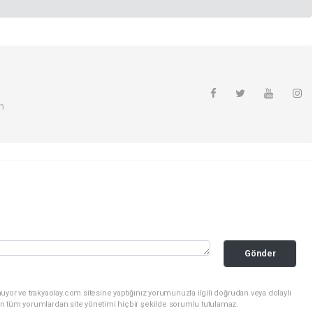
m
Gönder
uyor ve trakyaolay.com sitesine yaptığınız yorumunuzla ilgili doğrudan veya dolaylı
n tüm yorumlardan site yönetimi hiçbir şekilde sorumlu tutulamaz.