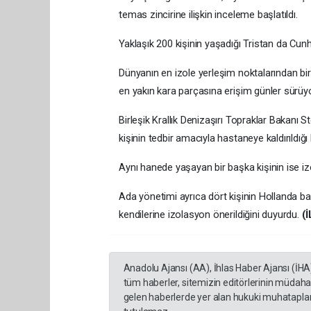
temas zincirine ilişkin inceleme başlatıldı.
Yaklaşık 200 kişinin yaşadığı Tristan da Cun
Dünyanın en izole yerleşim noktalarından bir
en yakın kara parçasına erişim günler sürüyo
Birleşik Krallık Denizaşırı Topraklar Bakanı
kişinin tedbir amacıyla hastaneye kaldırıldığı be
Aynı hanede yaşayan bir başka kişinin ise iz
Ada yönetimi ayrıca dört kişinin Hollanda ba
kendilerine izolasyon önerildiğini duyurdu.
(İ
Anadolu Ajansı (AA), İhlas Haber Ajansı (İHA
tüm haberler, sitemizin editörlerinin müdaha
gelen haberlerde yer alan hukuki muhataplar 