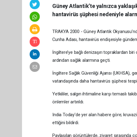
Güney Atlantik’te yalnızca yaklaşı
hantavirüs şüphesi nedeniyle alar
TRAKYA 2000 - Güney Atlantik Okyanusu’nda 
Cunha Adası, hantavirüs endişesiyle gündem
İngiltere’ye bağlı denizaşırı topraklardan bi
ardından sağlık alarmına geçti.
İngiltere Sağlık Güvenliği Ajansı (UKHSA), g
vatandaşında daha hantavirüs şüphesi tespit e
Yetkililer, salgın ihtimaline karşı temaslı tak
önlemler artırıldı.
India Today'de yer alan habere göre; kruvazi
ettiğini bildirdi.
Paylaşılan görüntülerde, ziyaret sırasında 