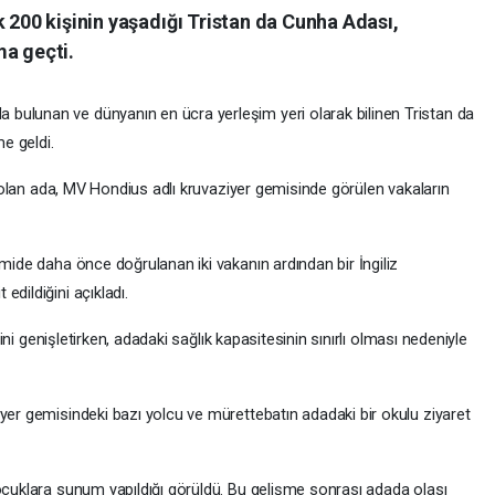
k 200 kişinin yaşadığı Tristan da Cunha Adası,
ma geçti.
bulunan ve dünyanın en ücra yerleşim yeri olarak bilinen Tristan da
e geldi.
ri olan ada, MV Hondius adlı kruvaziyer gemisinde görülen vakaların
emide daha önce doğrulanan iki vakanın ardından bir İngiliz
dildiğini açıkladı.
ibini genişletirken, adadaki sağlık kapasitesinin sınırlı olması nedeniyle
yer gemisindeki bazı yolcu ve mürettebatın adadaki bir okulu ziyaret
çocuklara sunum yapıldığı görüldü. Bu gelişme sonrası adada olası