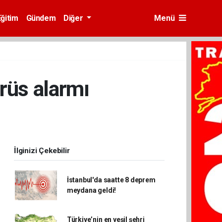
Eğitim
Gündem
Diğer
Menü
rüs alarmı
İlginizi Çekebilir
İstanbul'da saatte 8 deprem
meydana geldi!
Türkiye’nin en yeşil şehri