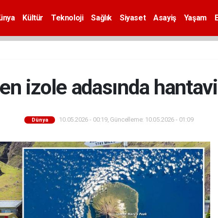
ünya
Kültür
Teknoloji
Sağlık
Siyaset
Asayiş
Yaşam
en izole adasında hantavi
10.05.2026 - 00:19, Güncelleme: 10.05.2026 - 01:09
Dünya