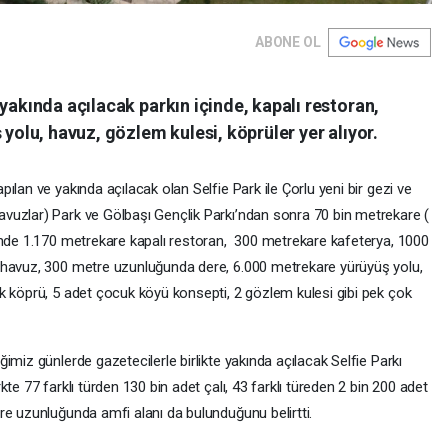
ABONE OL
yakında açılacak parkın içinde, kapalı restoran,
 yolu, havuz, gözlem kulesi, köprüler yer alıyor.
lan ve yakında açılacak olan Selfie Park ile Çorlu yeni bir gezi ve
vuzlar) Park ve Gölbaşı Gençlik Parkı’ndan sonra 70 bin metrekare (
inde 1.170 metrekare kapalı restoran, 300 metrekare kafeterya, 1000
 havuz, 300 metre uzunluğunda dere, 6.000 metrekare yürüyüş yolu,
k köprü, 5 adet çocuk köyü konsepti, 2 gözlem kulesi gibi pek çok
imiz günlerde gazetecilerle birlikte yakında açılacak Selfie Parkı
te 77 farklı türden 130 bin adet çalı, 43 farklı türeden 2 bin 200 adet
re uzunluğunda amfi alanı da bulunduğunu belirtti.