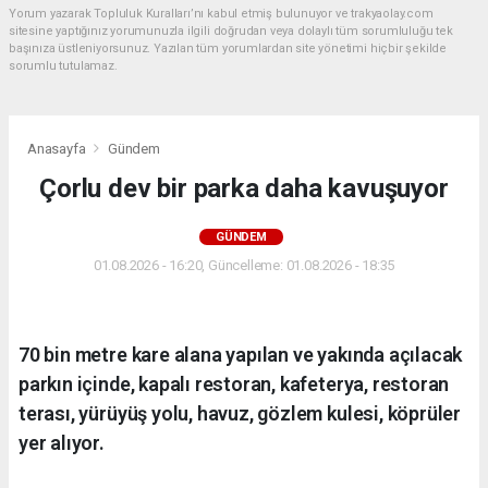
Yorum yazarak Topluluk Kuralları’nı kabul etmiş bulunuyor ve trakyaolay.com
sitesine yaptığınız yorumunuzla ilgili doğrudan veya dolaylı tüm sorumluluğu tek
başınıza üstleniyorsunuz. Yazılan tüm yorumlardan site yönetimi hiçbir şekilde
sorumlu tutulamaz.
Anasayfa
Gündem
Çorlu dev bir parka daha kavuşuyor
GÜNDEM
01.08.2026 - 16:20, Güncelleme: 01.08.2026 - 18:35
70 bin metre kare alana yapılan ve yakında açılacak
parkın içinde, kapalı restoran, kafeterya, restoran
terası, yürüyüş yolu, havuz, gözlem kulesi, köprüler
yer alıyor.