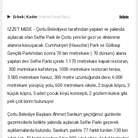
Erkek
|
Kadın
(Haberi Sesli Oku)
İZZET MEDE - Çorlu Belediyesi tarafından yapılan ve yakında
açılacak olan Selfie Park ile Çorlu yeni bir gezi ve dinlenme
alanına kavuşacak. Cumhuriyet (Havuzlar) Park ve Gölbaşı
Gençlik Parkı’ndan sonra 70 bin metrekare ( 70 dönüm) alana
yapılan dev Selfie Parkı içinde 1.170 metrekare kapalı restoran,
300 metrekare kafeterya, 1000 metrekare restoran terası,
3.500 metrekare havuz, 300 metre uzunluğunda dere, 6.000
metrekare yürüyüş yolu, 600 metrekare iskele, 2 büyük köprü, 3
küçük köprü, 5 adet çocuk köyü konsepti, 2 gözlem kulesi gibi
pek çok birim bulunuyor.
Çorlu Belediye Başkanı Ahmet Sarıkurt geçtiğimiz günlerde
gazetecilerle birlikte yakında açılacak Selfie Parkı gezerek
açıklamalarda bulundu. Sarıkurt, parkte 77 farklı türden 130 bin