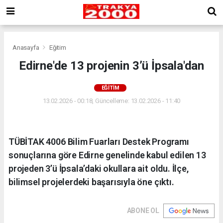
Anasayfa
Eğitim
Edirne'de 13 projenin 3’ü İpsala'dan
EĞITIM
13.02.2026 - 00:18, Güncelleme: 13.02.2026 - 11:40
TÜBİTAK 4006 Bilim Fuarları Destek Programı
sonuçlarına göre Edirne genelinde kabul edilen 13
projeden 3’ü İpsala’daki okullara ait oldu. İlçe,
bilimsel projelerdeki başarısıyla öne çıktı.
ABONE OL