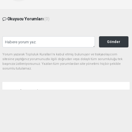
Okuyucu Yorumları
(0)
Gönder
Yorum yazarak Topluluk Kuralları’nı kabul etmiş bulunuyor ve trakyaolay.com
sitesine yaptığınız yorumunuzla ilgili doğrudan veya dolaylı tüm sorumluluğu tek
başınıza üstleniyorsunuz. Yazılan tüm yorumlardan site yönetimi hiçbir şekilde
sorumlu tutulamaz.
Anasayfa
Gündem
Çorlu dev bir parka daha kavuşuyor
GÜNDEM
01.08.2026 - 16:20, Güncelleme: 01.08.2026 - 18:35