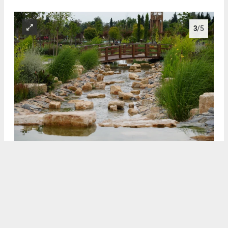
3
/5
3
4
/5