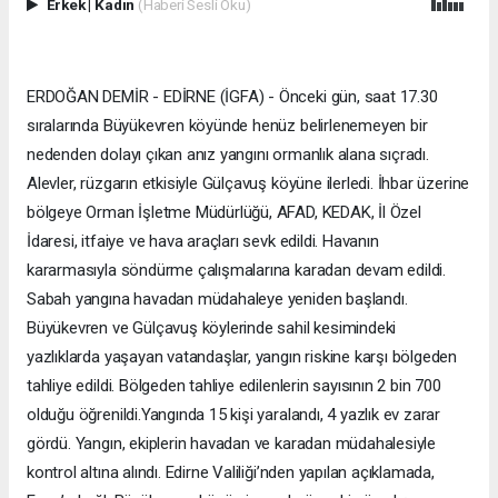
Erkek
|
Kadın
(Haberi Sesli Oku)
ERDOĞAN DEMİR - EDİRNE (İGFA) - Önceki gün, saat 17.30
sıralarında Büyükevren köyünde henüz belirlenemeyen bir
nedenden dolayı çıkan anız yangını ormanlık alana sıçradı.
Alevler, rüzgarın etkisiyle Gülçavuş köyüne ilerledi. İhbar üzerine
bölgeye Orman İşletme Müdürlüğü, AFAD, KEDAK, İl Özel
İdaresi, itfaiye ve hava araçları sevk edildi. Havanın
kararmasıyla söndürme çalışmalarına karadan devam edildi.
Sabah yangına havadan müdahaleye yeniden başlandı.
Büyükevren ve Gülçavuş köylerinde sahil kesimindeki
yazlıklarda yaşayan vatandaşlar, yangın riskine karşı bölgeden
tahliye edildi. Bölgeden tahliye edilenlerin sayısının 2 bin 700
olduğu öğrenildi.Yangında 15 kişi yaralandı, 4 yazlık ev zarar
gördü. Yangın, ekiplerin havadan ve karadan müdahalesiyle
kontrol altına alındı. Edirne Valiliği’nden yapılan açıklamada,