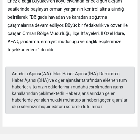
Enez’e bağlı Büyükevren köyü civarında önceki gün akşam
saatlerinde başlayan orman yangınının kontrol altına alındığı
belirtilerek, "Bölgede havadan ve karadan soğutma
çalışmalarına devam ediliyor. Büyük bir fedakarlık ve özveri ile
çalışan Orman Bölge Müdürlüğü, İlçe İtfaiyeleri, İl Özel İdare,
AFAD, jandarma, emniyet müdürlüğü ve sağlık ekiplerimize
teşekkür ederiz" denildi.
Anadolu Ajansı (AA), İhlas Haber Ajansı (İHA), Demirören
Haber Ajansı (DHA) ve diğer ajanslar tarafından eklenen tüm
haberler, sitemizin editörlerinin müdahalesi olmadan ajans
kanallarından çekilmektedir. Haber ajanslarından gelen
haberlerde yer alan hukuki muhataplar haberi geçen ajanslar
olup sitemizin hiç bir editörü sorumlu tutulamaz...