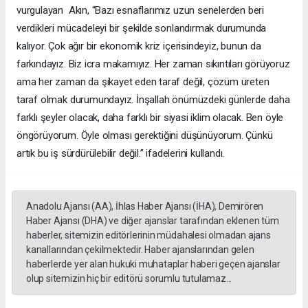
vurgulayan Akın, “Bazı esnaflarımız uzun senelerden beri
verdikleri mücadeleyi bir şekilde sonlandırmak durumunda
kalıyor. Çok ağır bir ekonomik kriz içerisindeyiz, bunun da
farkındayız. Biz icra makamıyız. Her zaman sıkıntıları görüyoruz
ama her zaman da şikayet eden taraf değil, çözüm üreten
taraf olmak durumundayız. İnşallah önümüzdeki günlerde daha
farklı şeyler olacak, daha farklı bir siyasi iklim olacak. Ben öyle
öngörüyorum. Öyle olması gerektiğini düşünüyorum. Çünkü
artık bu iş sürdürülebilir değil.” ifadelerini kullandı.
Anadolu Ajansı (AA), İhlas Haber Ajansı (İHA), Demirören
Haber Ajansı (DHA) ve diğer ajanslar tarafından eklenen tüm
haberler, sitemizin editörlerinin müdahalesi olmadan ajans
kanallarından çekilmektedir. Haber ajanslarından gelen
haberlerde yer alan hukuki muhataplar haberi geçen ajanslar
olup sitemizin hiç bir editörü sorumlu tutulamaz...