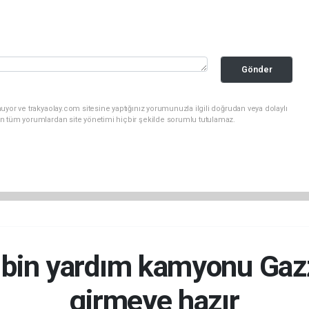
Gönder
uyor ve trakyaolay.com sitesine yaptığınız yorumunuzla ilgili doğrudan veya dolaylı
n tüm yorumlardan site yönetimi hiçbir şekilde sorumlu tutulamaz.
in yardım kamyonu Gazz
girmeye hazır