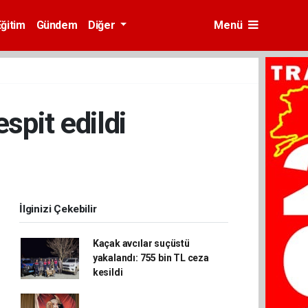
Eğitim
Gündem
Diğer
Menü
espit edildi
İlginizi Çekebilir
Kaçak avcılar suçüstü
yakalandı: 755 bin TL ceza
kesildi