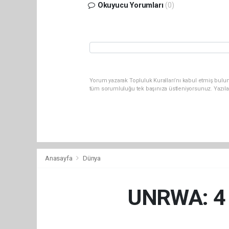
Okuyucu Yorumları
(0)
Yorum yazarak Topluluk Kuralları’nı kabul etmiş bulun
tüm sorumluluğu tek başınıza üstleniyorsunuz. Yazıla
Anasayfa
Dünya
UNRWA: 4 b