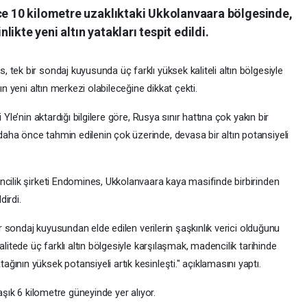
ece 10 kilometre uzaklıktaki Ukkolanvaara bölgesinde,
ikte yeni altın yatakları tespit edildi.
tek bir sondaj kuyusunda üç farklı yüksek kaliteli altın bölgesiyle
ın yeni altın merkezi olabileceğine dikkat çekti.
Yle’nin aktardığı bilgilere göre, Rusya sınır hattına çok yakın bir
ha önce tahmin edilenin çok üzerinde, devasa bir altın potansiyeli
ncilik şirketi Endomines, Ukkolanvaara kaya masifinde birbirinden
dirdi.
ir sondaj kuyusundan elde edilen verilerin şaşkınlık verici olduğunu
alitede üç farklı altın bölgesiyle karşılaşmak, madencilik tarihinde
ının yüksek potansiyeli artık kesinleşti." açıklamasını yaptı.
aşık 6 kilometre güneyinde yer alıyor.