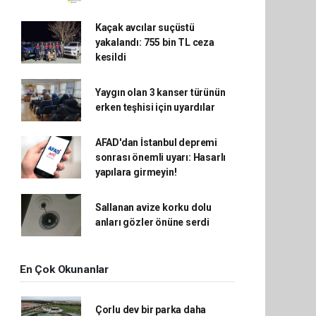
Kaçak avcılar suçüstü
yakalandı: 755 bin TL ceza
kesildi
Yaygın olan 3 kanser türünün
erken teşhisi için uyardılar
AFAD'dan İstanbul depremi
sonrası önemli uyarı: Hasarlı
yapılara girmeyin!
Sallanan avize korku dolu
anları gözler önüne serdi
En Çok Okunanlar
Çorlu dev bir parka daha