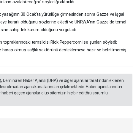
ıların azalabileceğini" söylediği aktarıldı.
elik yasağının 30 Ocak'ta yürürlüğe girmesinden sonra Gazze ve işgal
meye kararlı olduğunu sözlerine ekledi ve UNRWA'nın Gazze'de temel
esine sahip tek kurum olduğunu vurguladı.
in topraklarındaki temsilcisi Rick Peppercorn ise şunları söyledi:
 harap olmuş sağlık sektörünü desteklemeye hazır ve belirtilmemiş
), Demirören Haber Ajansı (DHA) ve diğer ajanslar tarafından eklenen
lesi olmadan ajans kanallarından çekilmektedir. Haber ajanslarından
haberi geçen ajanslar olup sitemizin hiç bir editörü sorumlu