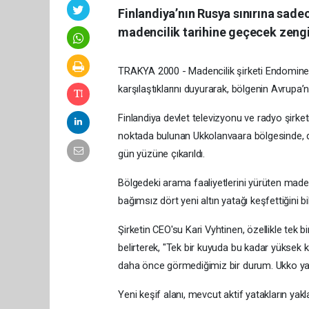
Finlandiya’nın Rusya sınırına sad
madencilik tarihine geçecek zenginl
TRAKYA 2000 - Madencilik şirketi Endomines, 
karşılaştıklarını duyurarak, bölgenin Avrupa’n
Finlandiya devlet televizyonu ve radyo şirketi 
noktada bulunan Ukkolanvaara bölgesinde, da
gün yüzüne çıkarıldı.
Bölgedeki arama faaliyetlerini yürüten made
bağımsız dört yeni altın yatağı keşfettiğini bil
Şirketin CEO'su Kari Vyhtinen, özellikle tek b
belirterek, "Tek bir kuyuda bu kadar yüksek k
daha önce görmediğimiz bir durum. Ukko yatağ
Yeni keşif alanı, mevcut aktif yatakların yakl