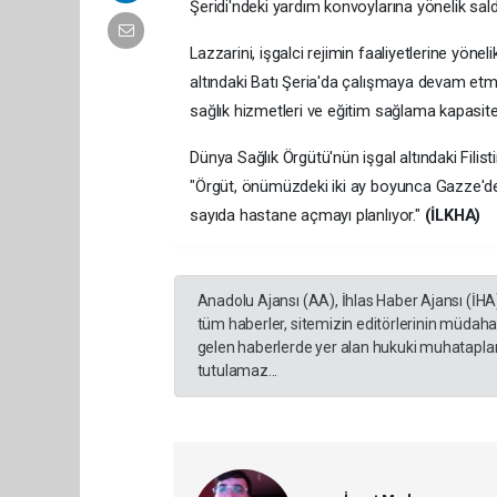
Şeridi'ndeki yardım konvoylarına yönelik saldır
Lazzarini, işgalci rejimin faaliyetlerine yön
altındaki Batı Şeria'da çalışmaya devam et
sağlık hizmetleri ve eğitim sağlama kapasit
Dünya Sağlık Örgütü'nün işgal altındaki Filist
"Örgüt, önümüzdeki iki ay boyunca Gazze'de
sayıda hastane açmayı planlıyor."
(İLKHA)
Anadolu Ajansı (AA), İhlas Haber Ajansı (İHA
tüm haberler, sitemizin editörlerinin müdaha
gelen haberlerde yer alan hukuki muhataplar 
tutulamaz...