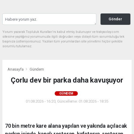
Gönder
Yorum yazarak Topluluk Kuralları’nı kabul etmiş bulunuyor ve trakyaolay.com
sitesine yaptığınız yorumunuzla ilgili doğrudan veya dolaylı tüm sorumluluğu tek
başınıza üstleniyorsunuz. Yazılan tüm yorumlardan site yönetimi hiçbir şekilde
sorumlu tutulamaz.
Anasayfa
Gündem
Çorlu dev bir parka daha kavuşuyor
GÜNDEM
01.08.2026 - 16:20, Güncelleme: 01.08.2026 - 18:35
70 bin metre kare alana yapılan ve yakında açılacak
parkın içinde, kapalı restoran, kafeterya, restoran