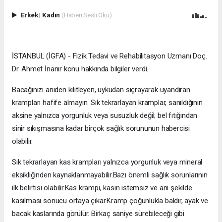
Erkek
|
Kadın
(Haberi Sesli Oku)
İSTANBUL (İGFA) - Fizik Tedavi ve Rehabilitasyon Uzmanı Doç.
Dr. Ahmet İnanır konu hakkında bilgiler verdi.
Bacağınızı aniden kilitleyen, uykudan sıçrayarak uyandıran
krampları hafife almayın. Sık tekrarlayan kramplar, sanıldığının
aksine yalnızca yorgunluk veya susuzluk değil; bel fıtığından
sinir sıkışmasına kadar birçok sağlık sorununun habercisi
olabilir.
Sık tekrarlayan kas krampları yalnızca yorgunluk veya mineral
eksikliğinden kaynaklanmayabilir.Bazı önemli sağlık sorunlarının
ilk belirtisi olabilir.Kas krampı, kasın istemsiz ve ani şekilde
kasılması sonucu ortaya çıkar.Kramp çoğunlukla baldır, ayak ve
bacak kaslarında görülür. Birkaç saniye sürebileceği gibi