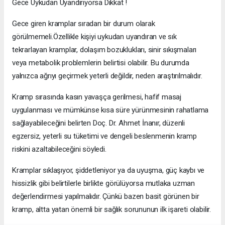
Gece Uykudan Uyandırıyorsa Dikkat !
Gece giren kramplar sıradan bir durum olarak
görülmemeli.Özellikle kişiyi uykudan uyandıran ve sık
tekrarlayan kramplar, dolaşım bozuklukları, sinir sıkışmaları
veya metabolik problemlerin belirtisi olabilir. Bu durumda
yalnızca ağrıyı geçirmek yeterli değildir, neden araştırılmalıdır.
Kramp sırasında kasın yavaşça gerilmesi, hafif masaj
uygulanması ve mümkünse kısa süre yürünmesinin rahatlama
sağlayabileceğini belirten Doç. Dr. Ahmet İnanır, düzenli
egzersiz, yeterli su tüketimi ve dengeli beslenmenin kramp
riskini azaltabileceğini söyledi.
Kramplar sıklaşıyor, şiddetleniyor ya da uyuşma, güç kaybı ve
hissizlik gibi belirtilerle birlikte görülüyorsa mutlaka uzman
değerlendirmesi yapılmalıdır. Çünkü bazen basit görünen bir
kramp, altta yatan önemli bir sağlık sorununun ilk işareti olabilir.