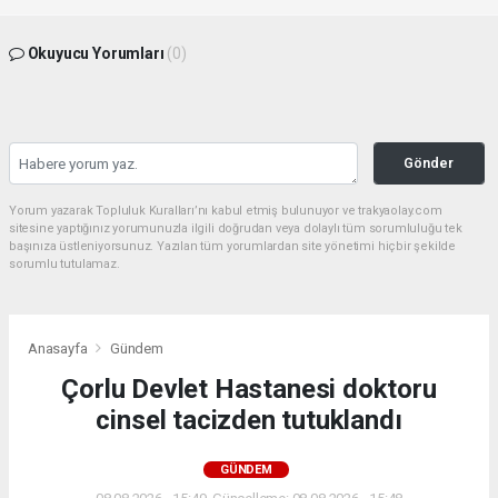
Okuyucu Yorumları
(0)
Gönder
Yorum yazarak Topluluk Kuralları’nı kabul etmiş bulunuyor ve trakyaolay.com
sitesine yaptığınız yorumunuzla ilgili doğrudan veya dolaylı tüm sorumluluğu tek
başınıza üstleniyorsunuz. Yazılan tüm yorumlardan site yönetimi hiçbir şekilde
sorumlu tutulamaz.
Anasayfa
Gündem
Çorlu Devlet Hastanesi doktoru
cinsel tacizden tutuklandı
GÜNDEM