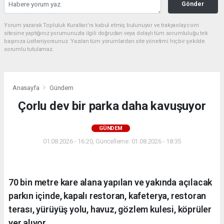
Gönder
Yorum yazarak Topluluk Kuralları’nı kabul etmiş bulunuyor ve trakyaolay.com
sitesine yaptığınız yorumunuzla ilgili doğrudan veya dolaylı tüm sorumluluğu tek
başınıza üstleniyorsunuz. Yazılan tüm yorumlardan site yönetimi hiçbir şekilde
sorumlu tutulamaz.
Anasayfa
Gündem
Çorlu dev bir parka daha kavuşuyor
GÜNDEM
01.08.2026 - 16:20, Güncelleme: 01.08.2026 - 18:35
70 bin metre kare alana yapılan ve yakında açılacak
parkın içinde, kapalı restoran, kafeterya, restoran
terası, yürüyüş yolu, havuz, gözlem kulesi, köprüler
yer alıyor.