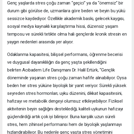
Genç yaşlarda stres çoğu zaman “geçici” ya da “önemsiz” bir
durum gibi görülse de, uzmanlara göre beden ve beyin bu yükü
sessizce kaydediyor. Özellikle akademik baskı, gelecek kaygısı,
sosyal medya kaynaklı karşılaştırma hissi, düzensiz yaşam
temposu ve sürekli tetikte olma hali gençlerde kronik stresin en
yaygın nedenleri arasında yer alıyor.
Odaklanma kapasitesi, bilişsel performans, öğrenme becerisi
ve duygusal dayanıklılığın da genç yaşta şekillendiğini
belirten Acıbadem Life Danışmanı Dr. Halil Ertürk, “Gençlik
döneminde yaşanan stres çoğu zaman hafife alınabiliyor. Oysa
beden her stres yüküne biyolojik bir yanıt veriyor. Sürekli yüksek
seyreden stres hormonları; uyku düzenini, dikkat kapasitesini,
hafızayı ve metabolik dengeyi olumsuz etkileyebiliyor. Fiziksel
aktivitenin beyin sağlığını desteklediği, kaliteli uykunun hafızayı
güçlendirdiği artık çok iyi biliniyor. Buna karşılık uzun süreli
stres, hem zihinsel performansı hem de biyolojik yaşlanmayı
hızlandırabiliyor. Bu nedenle genç yaşta stres yönetimini