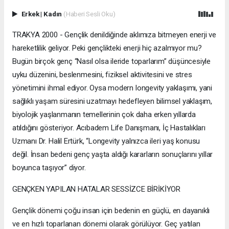
Erkek
|
Kadın
(Haberi Sesli Oku)
TRAKYA 2000 - Gençlik denildiğinde aklımıza bitmeyen enerji ve
hareketlilik geliyor. Peki gençlikteki enerji hiç azalmıyor mu?
Bugün birçok genç “Nasıl olsa ileride toparlarım” düşüncesiyle
uyku düzenini, beslenmesini, fiziksel aktivitesini ve stres
yönetimini ihmal ediyor. Oysa modern longevity yaklaşımı, yani
sağlıklı yaşam süresini uzatmayı hedefleyen bilimsel yaklaşım,
biyolojik yaşlanmanın temellerinin çok daha erken yıllarda
atıldığını gösteriyor. Acıbadem Life Danışmanı, İç Hastalıkları
Uzmanı Dr. Halil Ertürk, “Longevity yalnızca ileri yaş konusu
değil. İnsan bedeni genç yaşta aldığı kararların sonuçlarını yıllar
boyunca taşıyor” diyor.
GENÇKEN YAPILAN HATALAR SESSİZCE BİRİKİYOR
Gençlik dönemi çoğu insan için bedenin en güçlü, en dayanıklı
ve en hızlı toparlanan dönemi olarak görülüyor. Geç yatılan