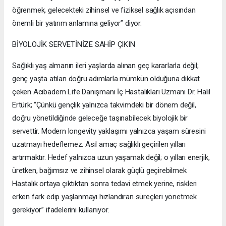
öğrenmek, gelecekteki zihinsel ve fiziksel sağlık açısından
önemli bir yatırım anlamına geliyor” diyor.
BİYOLOJİK SERVETİNİZE SAHİP ÇIKIN
Sağlıklı yaş almanın ileri yaşlarda alınan geç kararlarla değil;
genç yaşta atılan doğru adımlarla mümkün olduğuna dikkat
çeken Acıbadem Life Danışmanı İç Hastalıkları Uzmanı Dr. Halil
Ertürk; “Çünkü gençlik yalnızca takvimdeki bir dönem değil,
doğru yönetildiğinde geleceğe taşınabilecek biyolojik bir
servettir. Modern longevity yaklaşımı yalnızca yaşam süresini
uzatmayı hedeflemez. Asıl amaç sağlıklı geçirilen yılları
artırmaktır. Hedef yalnızca uzun yaşamak değil; o yılları enerjik,
üretken, bağımsız ve zihinsel olarak güçlü geçirebilmek.
Hastalık ortaya çıktıktan sonra tedavi etmek yerine, riskleri
erken fark edip yaşlanmayı hızlandıran süreçleri yönetmek
gerekiyor” ifadelerini kullanıyor.