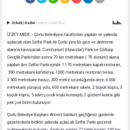
Erkek
|
Kadın
(Haberi Sesli Oku)
İZZET MEDE - Çorlu Belediyesi tarafından yapılan ve yakında
açılacak olan Selfie Park ile Çorlu yeni bir gezi ve dinlenme
alanına kavuşacak. Cumhuriyet (Havuzlar) Park ve Gölbaşı
Gençlik Parkı’ndan sonra 70 bin metrekare ( 70 dönüm) alana
yapılan dev Selfie Parkı içinde 1.170 metrekare kapalı restoran,
300 metrekare kafeterya, 1000 metrekare restoran terası,
3.500 metrekare havuz, 300 metre uzunluğunda dere, 6.000
metrekare yürüyüş yolu, 600 metrekare iskele, 2 büyük köprü, 3
küçük köprü, 5 adet çocuk köyü konsepti, 2 gözlem kulesi gibi
pek çok birim bulunuyor.
Çorlu Belediye Başkanı Ahmet Sarıkurt geçtiğimiz günlerde
gazetecilerle birlikte yakında açılacak Selfie Parkı gezerek
açıklamalarda bulundu. Sarıkurt, parkte 77 farklı türden 130 bin