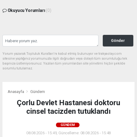
Okuyucu Yorumları
(0)
Gönder
Yorum yazarak Topluluk Kuralları’nı kabul etmiş bulunuyor ve trakyaolay.com
sitesine yaptığınız yorumunuzla ilgili doğrudan veya dolaylı tüm sorumluluğu tek
başınıza üstleniyorsunuz. Yazılan tüm yorumlardan site yönetimi hiçbir şekilde
sorumlu tutulamaz.
Anasayfa
Gündem
Çorlu Devlet Hastanesi doktoru
cinsel tacizden tutuklandı
GÜNDEM
08.08.2026 - 15:49, Güncelleme: 08.08.2026 - 15:48