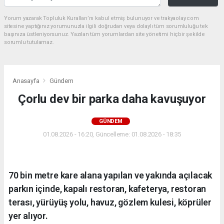
Yorum yazarak Topluluk Kuralları’nı kabul etmiş bulunuyor ve trakyaolay.com
sitesine yaptığınız yorumunuzla ilgili doğrudan veya dolaylı tüm sorumluluğu tek
başınıza üstleniyorsunuz. Yazılan tüm yorumlardan site yönetimi hiçbir şekilde
sorumlu tutulamaz.
Anasayfa
Gündem
Çorlu dev bir parka daha kavuşuyor
GÜNDEM
01.08.2026 - 16:20, Güncelleme: 01.08.2026 - 18:35
70 bin metre kare alana yapılan ve yakında açılacak
parkın içinde, kapalı restoran, kafeterya, restoran
terası, yürüyüş yolu, havuz, gözlem kulesi, köprüler
yer alıyor.