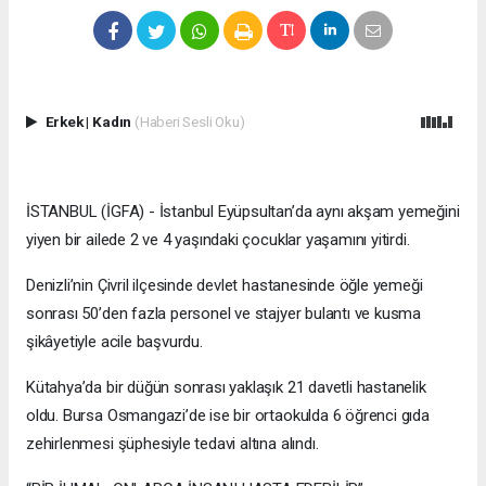
Erkek
|
Kadın
(Haberi Sesli Oku)
İSTANBUL (İGFA) - İstanbul Eyüpsultan’da aynı akşam yemeğini
yiyen bir ailede 2 ve 4 yaşındaki çocuklar yaşamını yitirdi.
Denizli’nin Çivril ilçesinde devlet hastanesinde öğle yemeği
sonrası 50’den fazla personel ve stajyer bulantı ve kusma
şikâyetiyle acile başvurdu.
Kütahya’da bir düğün sonrası yaklaşık 21 davetli hastanelik
oldu. Bursa Osmangazi’de ise bir ortaokulda 6 öğrenci gıda
zehirlenmesi şüphesiyle tedavi altına alındı.