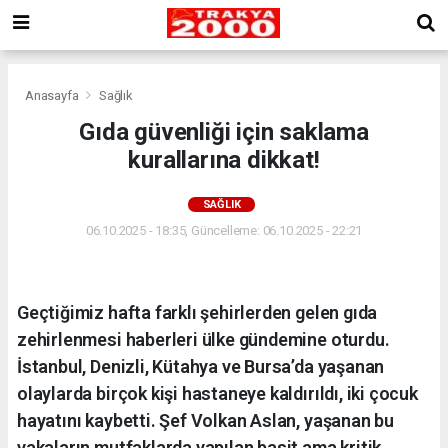
Anasayfa
Sağlık
Gıda güvenliği için saklama
kurallarına dikkat!
SAĞLIK
06.10.2025 - 18:35, Güncelleme: 06.10.2025 - 22:21
Geçtiğimiz hafta farklı şehirlerden gelen gıda
zehirlenmesi haberleri ülke gündemine oturdu.
İstanbul, Denizli, Kütahya ve Bursa’da yaşanan
olaylarda birçok kişi hastaneye kaldırıldı, iki çocuk
hayatını kaybetti. Şef Volkan Aslan, yaşanan bu
vakaların mutfaklarda yapılan basit ama kritik