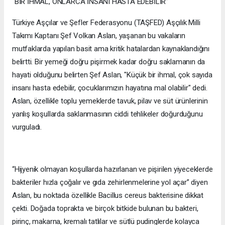
“BİR İHMAL, ONLARCA İNSANI HASTA EDEBİLİR”
Türkiye Aşçılar ve Şefler Federasyonu (TAŞFED) Aşçılık Milli
Takımı Kaptanı Şef Volkan Aslan, yaşanan bu vakaların
mutfaklarda yapılan basit ama kritik hatalardan kaynaklandığını
belirtti. Bir yemeği doğru pişirmek kadar doğru saklamanın da
hayati olduğunu belirten Şef Aslan, "Küçük bir ihmal, çok sayıda
insanı hasta edebilir, çocuklarımızın hayatına mal olabilir" dedi.
Aslan, özellikle toplu yemeklerde tavuk, pilav ve süt ürünlerinin
yanlış koşullarda saklanmasının ciddi tehlikeler doğurduğunu
vurguladı.
“Hijyenik olmayan koşullarda hazırlanan ve pişirilen yiyeceklerde
bakteriler hızla çoğalır ve gıda zehirlenmelerine yol açar” diyen
Aslan, bu noktada özellikle Bacillus cereus bakterisine dikkat
çekti. Doğada toprakta ve birçok bitkide bulunan bu bakteri,
pirinç, makarna, kremalı tatlılar ve sütlü pudinglerde kolayca