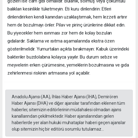
gözleri ise cam gibi olmalıdır. Bulanık, solmuş veya çöküntülü
balıkları kesinlikle tüketmeyin. Eti kuru dinlendirin: Etleri
dinlendirirken kendi kanından uzaklaştırmak, hem lezzeti artırır
hem de bozulmayı önler. Pilav ve pirinç ürünlerine dikkat edin.
Bu yiyecekler hem ısınması zor hem de kolay bozulan
gıdalardır. Saklama ve ısıtma aşamalarında ekstra özen
gösterilmelidir. Yumurtaları açıkta bırakmayın: Kabuk üzerindeki
bakteriler buzdolabına kolayca yayılır. Bu durum sebze ve
meyvelerin erken çürümesine, yemeklerin bozulmasına ve gıda
zehirlenmesi riskinin artmasına yol açabilir.
Anadolu Ajansı (AA), İhlas Haber Ajansı (İHA), Demirören
Haber Ajansı (DHA) ve diğer ajanslar tarafından eklenen tüm
haberler, sitemizin editörlerinin müdahalesi olmadan ajans
kanallarından çekilmektedir. Haber ajanslarından gelen
haberlerde yer alan hukuki muhataplar haberi geçen ajanslar
olup sitemizin hiç bir editörü sorumlu tutulamaz...