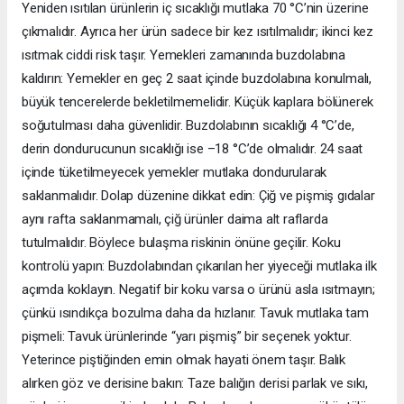
Yeniden ısıtılan ürünlerin iç sıcaklığı mutlaka 70 °C’nin üzerine
çıkmalıdır. Ayrıca her ürün sadece bir kez ısıtılmalıdır; ikinci kez
ısıtmak ciddi risk taşır. Yemekleri zamanında buzdolabına
kaldırın: Yemekler en geç 2 saat içinde buzdolabına konulmalı,
büyük tencerelerde bekletilmemelidir. Küçük kaplara bölünerek
soğutulması daha güvenlidir. Buzdolabının sıcaklığı 4 °C’de,
derin dondurucunun sıcaklığı ise –18 °C’de olmalıdır. 24 saat
içinde tüketilmeyecek yemekler mutlaka dondurularak
saklanmalıdır. Dolap düzenine dikkat edin: Çiğ ve pişmiş gıdalar
aynı rafta saklanmamalı, çiğ ürünler daima alt raflarda
tutulmalıdır. Böylece bulaşma riskinin önüne geçilir. Koku
kontrolü yapın: Buzdolabından çıkarılan her yiyeceği mutlaka ilk
açımda koklayın. Negatif bir koku varsa o ürünü asla ısıtmayın;
çünkü ısındıkça bozulma daha da hızlanır. Tavuk mutlaka tam
pişmeli: Tavuk ürünlerinde “yarı pişmiş” bir seçenek yoktur.
Yeterince piştiğinden emin olmak hayati önem taşır. Balık
alırken göz ve derisine bakın: Taze balığın derisi parlak ve sıkı,