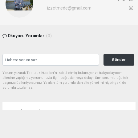
izzetmede@gmail.com
Okuyucu Yorumları
(0)
Gönder
Yorum yazarak Topluluk Kuralları’nı kabul etmiş bulunuyor ve trakyaolay.com
sitesine yaptığınız yorumunuzla ilgili doğrudan veya dolaylı tüm sorumluluğu tek
başınıza üstleniyorsunuz. Yazılan tüm yorumlardan site yönetimi hiçbir şekilde
sorumlu tutulamaz.
Anasayfa
Gündem
Çorlu dev bir parka daha kavuşuyor
GÜNDEM