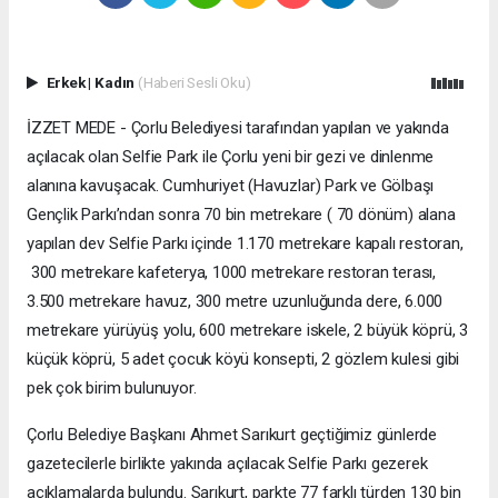
Erkek
|
Kadın
(Haberi Sesli Oku)
İZZET MEDE - Çorlu Belediyesi tarafından yapılan ve yakında
açılacak olan Selfie Park ile Çorlu yeni bir gezi ve dinlenme
alanına kavuşacak. Cumhuriyet (Havuzlar) Park ve Gölbaşı
Gençlik Parkı’ndan sonra 70 bin metrekare ( 70 dönüm) alana
yapılan dev Selfie Parkı içinde 1.170 metrekare kapalı restoran,
300 metrekare kafeterya, 1000 metrekare restoran terası,
3.500 metrekare havuz, 300 metre uzunluğunda dere, 6.000
metrekare yürüyüş yolu, 600 metrekare iskele, 2 büyük köprü, 3
küçük köprü, 5 adet çocuk köyü konsepti, 2 gözlem kulesi gibi
pek çok birim bulunuyor.
Çorlu Belediye Başkanı Ahmet Sarıkurt geçtiğimiz günlerde
gazetecilerle birlikte yakında açılacak Selfie Parkı gezerek
açıklamalarda bulundu. Sarıkurt, parkte 77 farklı türden 130 bin