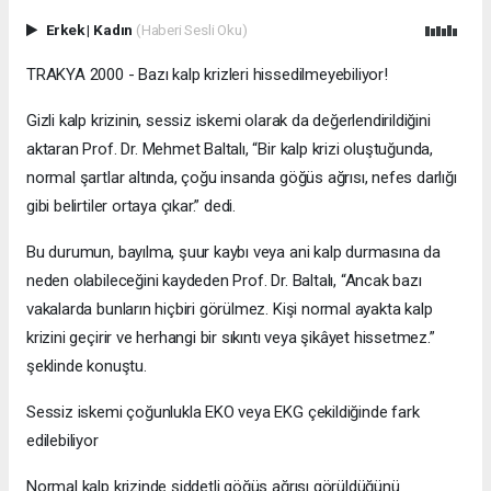
Erkek
|
Kadın
(Haberi Sesli Oku)
TRAKYA 2000 - Bazı kalp krizleri hissedilmeyebiliyor!
Gizli kalp krizinin, sessiz iskemi olarak da değerlendirildiğini
aktaran Prof. Dr. Mehmet Baltalı, “Bir kalp krizi oluştuğunda,
normal şartlar altında, çoğu insanda göğüs ağrısı, nefes darlığı
gibi belirtiler ortaya çıkar.” dedi.
Bu durumun, bayılma, şuur kaybı veya ani kalp durmasına da
neden olabileceğini kaydeden Prof. Dr. Baltalı, “Ancak bazı
vakalarda bunların hiçbiri görülmez. Kişi normal ayakta kalp
krizini geçirir ve herhangi bir sıkıntı veya şikâyet hissetmez.”
şeklinde konuştu.
Sessiz iskemi çoğunlukla EKO veya EKG çekildiğinde fark
edilebiliyor
Normal kalp krizinde şiddetli göğüs ağrısı görüldüğünü