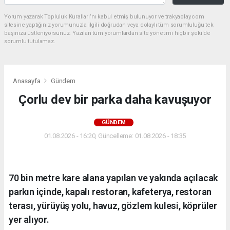
Yorum yazarak Topluluk Kuralları’nı kabul etmiş bulunuyor ve trakyaolay.com
sitesine yaptığınız yorumunuzla ilgili doğrudan veya dolaylı tüm sorumluluğu tek
başınıza üstleniyorsunuz. Yazılan tüm yorumlardan site yönetimi hiçbir şekilde
sorumlu tutulamaz.
Anasayfa
Gündem
Çorlu dev bir parka daha kavuşuyor
GÜNDEM
01.08.2026 - 16:20, Güncelleme: 01.08.2026 - 18:35
70 bin metre kare alana yapılan ve yakında açılacak
parkın içinde, kapalı restoran, kafeterya, restoran
terası, yürüyüş yolu, havuz, gözlem kulesi, köprüler
yer alıyor.