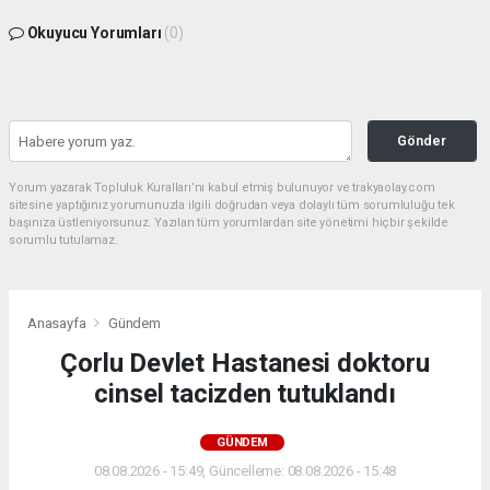
Okuyucu Yorumları
(0)
Gönder
Yorum yazarak Topluluk Kuralları’nı kabul etmiş bulunuyor ve trakyaolay.com
sitesine yaptığınız yorumunuzla ilgili doğrudan veya dolaylı tüm sorumluluğu tek
başınıza üstleniyorsunuz. Yazılan tüm yorumlardan site yönetimi hiçbir şekilde
sorumlu tutulamaz.
Anasayfa
Gündem
Çorlu Devlet Hastanesi doktoru
cinsel tacizden tutuklandı
GÜNDEM
08.08.2026 - 15:49, Güncelleme: 08.08.2026 - 15:48