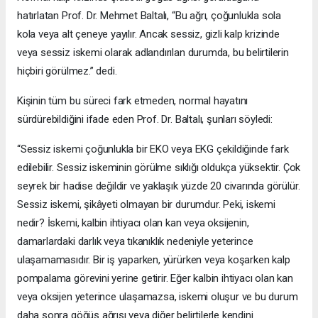
hatırlatan Prof. Dr. Mehmet Baltalı, “Bu ağrı, çoğunlukla sola
kola veya alt çeneye yayılır. Ancak sessiz, gizli kalp krizinde
veya sessiz iskemi olarak adlandırılan durumda, bu belirtilerin
hiçbiri görülmez.” dedi.
Kişinin tüm bu süreci fark etmeden, normal hayatını
sürdürebildiğini ifade eden Prof. Dr. Baltalı, şunları söyledi:
“Sessiz iskemi çoğunlukla bir EKO veya EKG çekildiğinde fark
edilebilir. Sessiz iskeminin görülme sıklığı oldukça yüksektir. Çok
seyrek bir hadise değildir ve yaklaşık yüzde 20 civarında görülür.
Sessiz iskemi, şikâyeti olmayan bir durumdur. Peki, iskemi
nedir? İskemi, kalbin ihtiyacı olan kan veya oksijenin,
damarlardaki darlık veya tıkanıklık nedeniyle yeterince
ulaşamamasıdır. Bir iş yaparken, yürürken veya koşarken kalp
pompalama görevini yerine getirir. Eğer kalbin ihtiyacı olan kan
veya oksijen yeterince ulaşamazsa, iskemi oluşur ve bu durum
daha sonra göğüs ağrısı veya diğer belirtilerle kendini