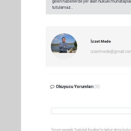
gelen haberlerde yer alan hukuki muhataplar 
tutulamaz...
İzzet Mede
izzetmede@gmail.co
Okuyucu Yorumları
(0)
Yorum yazarak Topluluk Kuralları’nı kabul etmiş bulun