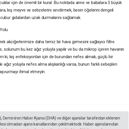
çocuklar için de önemli bir kural. Bu noktada anne ve babalara 3 büyük
lara, kış meyve ve sebzelerini sevdirmek, besin öğelerini dengeli
 cubur gıdalardan uzak durmalarını sağlamak.
k Yolu
akciğerlerimize daha temiz bir hava girmesini sağlayıcı filtre
se, solunum bu kez ağız yoluyla yapılır ve bu da mikrop içeren havanın
 ki, kış enfeksiyonları için de burundan nefes almak, güçlü bir
e ağız yoluyla nefes alma alışkanlığı varsa, bunun farklı sebepleri
 başvurmayı ihmal etmeyin.
), Demirören Haber Ajansı (DHA) ve diğer ajanslar tarafından eklenen
lesi olmadan ajans kanallarından çekilmektedir. Haber ajanslarından