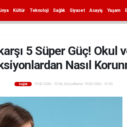
ünya
Kültür
Teknoloji
Sağlık
Siyaset
Asayiş
Yaşam
karşı 5 Süper Güç! Okul v
ksiyonlardan Nasıl Korun
19.02.2026 - 10:46, Güncelleme: 19.02.2026 - 13:50
Sağlık