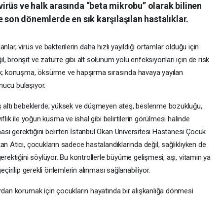
irüs ve halk arasında “beta mikrobu” olarak bilinen
e son dönemlerde en sık karşılaşılan hastalıklar.
lar, virüs ve bakterilerin daha hızlı yayıldığı ortamlar olduğu için
 bronşit ve zatürre gibi alt solunum yolu enfeksiyonları için de risk
sık; konuşma, öksürme ve hapşırma sırasında havaya yayılan
nucu bulaşıyor.
aş altı bebeklerde; yüksek ve düşmeyen ateş, beslenme bozukluğu,
flık ile yoğun kusma ve ishal gibi belirtilerin görülmesi halinde
sı gerektiğini belirten İstanbul Okan Üniversitesi Hastanesi Çocuk
n Atıcı, çocukların sadece hastalandıklarında değil, sağlıklıyken de
erektiğini söylüyor. Bu kontrollerle büyüme gelişmesi, aşı, vitamin ya
eçirilip gerekli önlemlerin alınması sağlanabiliyor.
ardan korumak için çocukların hayatında bir alışkanlığa dönmesi