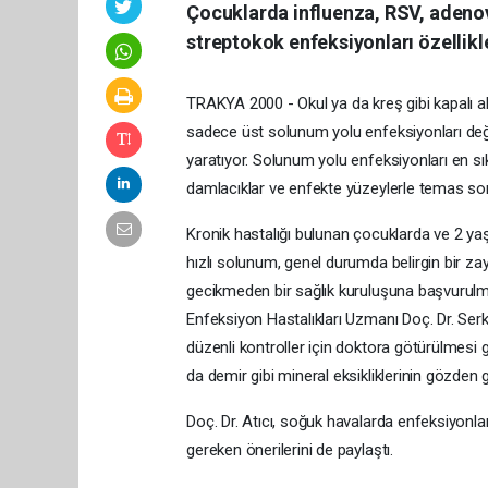
Çocuklarda influenza, RSV, adenov
streptokok enfeksiyonları özellikl
TRAKYA 2000 - Okul ya da kreş gibi kapalı alan
sadece üst solunum yolu enfeksiyonları değil,
yaratıyor. Solunum yolu enfeksiyonları en 
damlacıklar ve enfekte yüzeylerle temas so
Kronik hastalığı bulunan çocuklarda ve 2 y
hızlı solunum, genel durumda belirgin bir zayı
gecikmeden bir sağlık kuruluşuna başvurulma
Enfeksiyon Hastalıkları Uzmanı Doç. Dr. Serka
düzenli kontroller için doktora götürülmesi g
da demir gibi mineral eksikliklerinin gözden g
Doç. Dr. Atıcı, soğuk havalarda enfeksiyonl
gereken önerilerini de paylaştı.