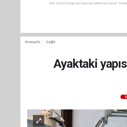
tüm sorumluluğu tek başınıza üstleniyorsunuz. Yazıla
Anasayfa
Sağlık
Ayaktaki yapıs
S