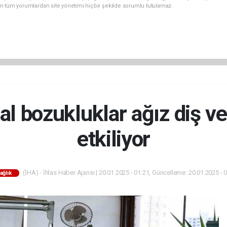
n tüm yorumlardan site yönetimi hiçbir şekilde sorumlu tutulamaz.
al bozukluklar ağız diş ve
etkiliyor
(İHA) - İhlas Haber Ajansı | 20.01.2025 - 01:21, Güncelleme: 20.01.2025 - 
ağlık