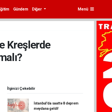
Eğitim
Gündem
Diğer
Menü
e Kreşlerde
malı?
İlginizi Çekebilir
İstanbul'da saatte 8 deprem
meydana geldi!