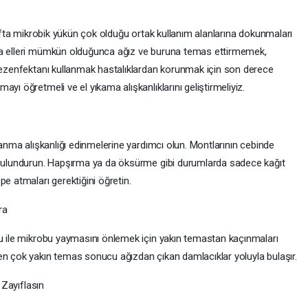
ınıfta mikrobik yükün çok olduğu ortak kullanım alanlarına dokunmaları
da elleri mümkün olduğunca ağız ve buruna temas ettirmemek,
 dezenfektanı kullanmak hastalıklardan korunmak için son derece
yı öğretmeli ve el yıkama alışkanlıklarını geliştirmeliyiz.
lanma alışkanlığı edinmelerine yardımcı olun. Montlarının cebinde
k bulundurun. Hapşırma ya da öksürme gibi durumlarda sadece kağıt
pe atmaları gerektiğini öğretin.
Ara
nu ile mikrobu yaymasını önlemek için yakın temastan kaçınmaları
en çok yakın temas sonucu ağızdan çıkan damlacıklar yoluyla bulaşır.
r Zayıflasın