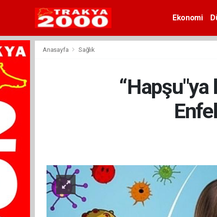
Ekonomi
D
Anasayfa
Sağlık
“Hapşu"ya 
Enfe