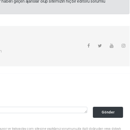
haberi geçen ajanslar olup sitemizin hiç bir editörü sorumlu
m
Gönder
uyor ve trakyaolay.com sitesine yaptığınız yorumunuzla ilgili doğrudan veya dolaylı