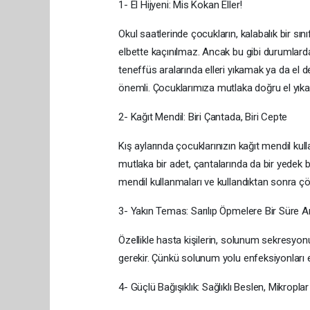
1- El Hijyeni: Mis Kokan Eller!
Okul saatlerinde çocukların, kalabalık bir s
elbette kaçınılmaz. Ancak bu gibi durumlar
teneffüs aralarında elleri yıkamak ya da el
önemli. Çocuklarımıza mutlaka doğru el yıkama
2- Kağıt Mendil: Biri Çantada, Biri Cepte
Kış aylarında çocuklarınızın kağıt mendil kul
mutlaka bir adet, çantalarında da bir yede
mendil kullanmaları ve kullandıktan sonra çö
3- Yakın Temas: Sarılıp Öpmelere Bir Süre 
Özellikle hasta kişilerin, solunum sekresyo
gerekir. Çünkü solunum yolu enfeksiyonları 
4- Güçlü Bağışıklık: Sağlıklı Beslen, Mikropla