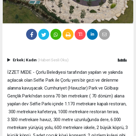
Erkek
|
Kadın
(Haberi Sesli Oku)
İZZET MEDE - Çorlu Belediyesi tarafından yapılan ve yakında
açılacak olan Selfie Park ile Çorlu yeni bir gezi ve dinlenme
alanına kavuşacak. Cumhuriyet (Havuzlar) Park ve Gölbaşı
Gençlik Parkı’ndan sonra 70 bin metrekare ( 70 dönüm) alana
yapılan dev Selfie Parkı içinde 1.170 metrekare kapalı restoran,
300 metrekare kafeterya, 1000 metrekare restoran terası,
3.500 metrekare havuz, 300 metre uzunluğunda dere, 6.000
metrekare yürüyüş yolu, 600 metrekare iskele, 2 büyük köprü, 3
küçük köprü, 5 adet çocuk köyü konsepti, 2 gözlem kulesi gibi