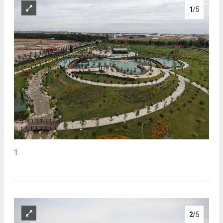
1
/5
1
2
/5