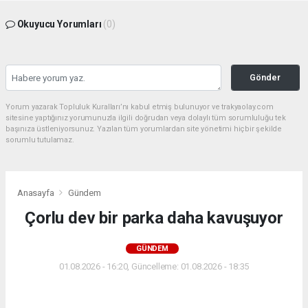
Okuyucu Yorumları
(0)
Gönder
Yorum yazarak Topluluk Kuralları’nı kabul etmiş bulunuyor ve trakyaolay.com
sitesine yaptığınız yorumunuzla ilgili doğrudan veya dolaylı tüm sorumluluğu tek
başınıza üstleniyorsunuz. Yazılan tüm yorumlardan site yönetimi hiçbir şekilde
sorumlu tutulamaz.
Anasayfa
Gündem
Çorlu dev bir parka daha kavuşuyor
GÜNDEM
01.08.2026 - 16:20, Güncelleme: 01.08.2026 - 18:35