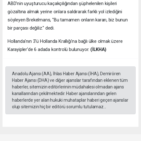
ABD'nin uyuşturucu kaçakçılığından şüphelenilen kişileri
gözaltına almak yerine onlara saldırarak farklı yol izlediğini
söyleyen Brekelmans, "Bu tamamen onların kararı, biz bunun
bir parçası değiliz." dedi.
Hollanda'nın 3'ü Hollanda Krallığı'na bağlı ülke olmak üzere
Karayipler'de 6 adada kontrolü bulunuyor.
(İLKHA)
Anadolu Ajansı (AA), İhlas Haber Ajansı (İHA), Demirören
Haber Ajansı (DHA) ve diğer ajanslar tarafından eklenen tüm
haberler, sitemizin editörlerinin müdahalesi olmadan ajans
kanallarından çekilmektedir. Haber ajanslarından gelen
haberlerde yer alan hukuki muhataplar haberi geçen ajanslar
olup sitemizin hiç bir editörü sorumlu tutulamaz...