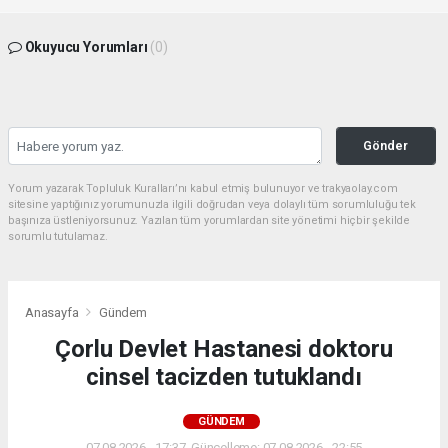
Okuyucu Yorumları
(0)
Gönder
Yorum yazarak Topluluk Kuralları’nı kabul etmiş bulunuyor ve trakyaolay.com
sitesine yaptığınız yorumunuzla ilgili doğrudan veya dolaylı tüm sorumluluğu tek
başınıza üstleniyorsunuz. Yazılan tüm yorumlardan site yönetimi hiçbir şekilde
sorumlu tutulamaz.
Anasayfa
Gündem
Çorlu Devlet Hastanesi doktoru
cinsel tacizden tutuklandı
GÜNDEM
07.08.2026 - 17:37, Güncelleme: 07.08.2026 - 22:55