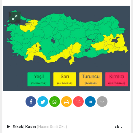
Erkek
|
Kadın
(Haberi Sesli Oku)