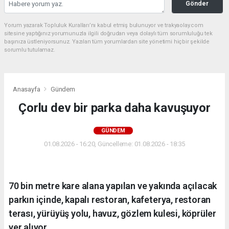
Gönder
Yorum yazarak Topluluk Kuralları’nı kabul etmiş bulunuyor ve trakyaolay.com
sitesine yaptığınız yorumunuzla ilgili doğrudan veya dolaylı tüm sorumluluğu tek
başınıza üstleniyorsunuz. Yazılan tüm yorumlardan site yönetimi hiçbir şekilde
sorumlu tutulamaz.
Anasayfa
Gündem
Çorlu dev bir parka daha kavuşuyor
GÜNDEM
01.08.2026 - 16:20, Güncelleme: 01.08.2026 - 18:35
70 bin metre kare alana yapılan ve yakında açılacak
parkın içinde, kapalı restoran, kafeterya, restoran
terası, yürüyüş yolu, havuz, gözlem kulesi, köprüler
yer alıyor.