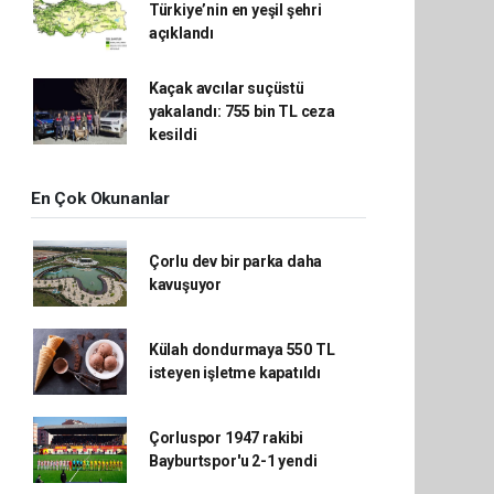
Türkiye’nin en yeşil şehri
açıklandı
Kaçak avcılar suçüstü
yakalandı: 755 bin TL ceza
kesildi
En Çok Okunanlar
Çorlu dev bir parka daha
kavuşuyor
Külah dondurmaya 550 TL
isteyen işletme kapatıldı
Çorluspor 1947 rakibi
Bayburtspor'u 2-1 yendi