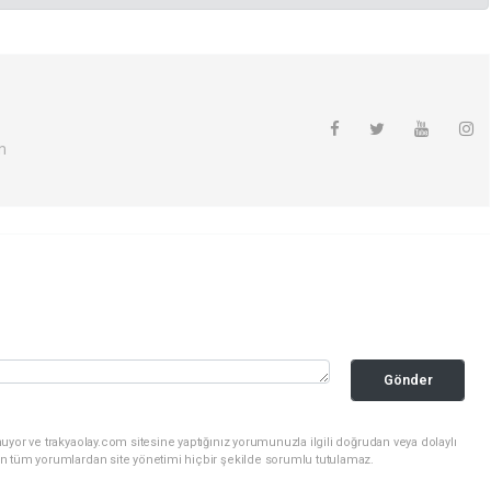
m
Gönder
uyor ve trakyaolay.com sitesine yaptığınız yorumunuzla ilgili doğrudan veya dolaylı
n tüm yorumlardan site yönetimi hiçbir şekilde sorumlu tutulamaz.