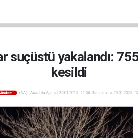
ar suçüstü yakalandı: 755
kesildi
(AA) - Anadolu Ajansı | 20.01.2025 - 11:06, Güncelleme: 20.01.2025 - 1
Gündem