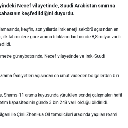
yindeki Necef vilayetinde, Suudi Arabistan sınırına
sahasının keşfedildiğini duyurdu.
lamasında, k
eşfin, son yıllarda Irak enerji sektörü açısından en
n, ilk tahminlere göre arama bloklarından birinde 8,8 milyar varili
dildi.
lometre güneybatısında, Necef vilayetinde ve Irak-Suudi
l arama faaliyetleri açısından en umut vadeden bölgelerden biri
öre, Shams-11 arama kuyusunda yürütülen sondaj çalışmaları hafif
etim kapasitesinin günde 3 bin 248 varil olduğu bildirildi.
gani ile Çinli ZhenHua Oil temsilcileri arasında yapılan resmi