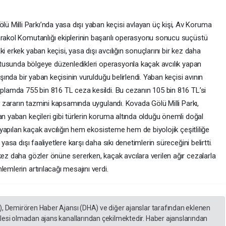
 Milli Parkı’nda yasa dışı yaban keçisi avlayan üç kişi, Av Koruma
arakol Komutanlığı ekiplerinin başarılı operasyonu sonucu suçüstü
i erkek yaban keçisi, yasa dışı avcılığın sonuçlarını bir kez daha
rultusunda bölgeye düzenledikleri operasyonla kaçak avcılık yapan
aşında bir yaban keçisinin vurulduğu belirlendi. Yaban keçisi avının
oplamda 755 bin 816 TL ceza kesildi. Bu cezanın 105 bin 816 TL’si
en zararın tazmini kapsamında uygulandı. Kovada Gölü Milli Parkı,
an yaban keçileri gibi türlerin koruma altında olduğu önemli doğal
a yapılan kaçak avcılığın hem ekosisteme hem de biyolojik çeşitliliğe
yasa dışı faaliyetlere karşı daha sıkı denetimlerin süreceğini belirtti.
kez daha gözler önüne sererken, kaçak avcılara verilen ağır cezalarla
emlerin artırılacağı mesajını verdi.
), Demirören Haber Ajansı (DHA) ve diğer ajanslar tarafından eklenen
lesi olmadan ajans kanallarından çekilmektedir. Haber ajanslarından