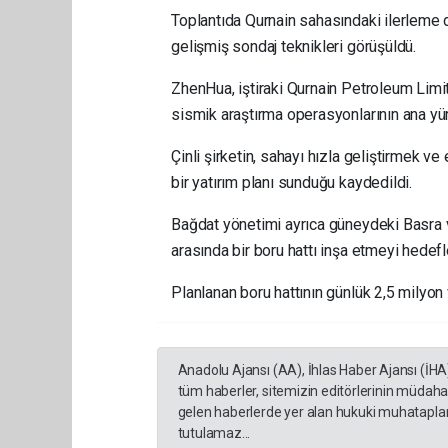
Toplantıda Qurnain sahasındaki ilerleme de
gelişmiş sondaj teknikleri görüşüldü.
ZhenHua, iştiraki Qurnain Petroleum Limite
sismik araştırma operasyonlarının ana y
Çinli şirketin, sahayı hızla geliştirmek v
bir yatırım planı sunduğu kaydedildi.
Bağdat yönetimi ayrıca güneydeki Basra vi
arasında bir boru hattı inşa etmeyi hedefle
Planlanan boru hattının günlük 2,5 milyon
Anadolu Ajansı (AA), İhlas Haber Ajansı (İHA
tüm haberler, sitemizin editörlerinin müdaha
gelen haberlerde yer alan hukuki muhataplar 
tutulamaz...