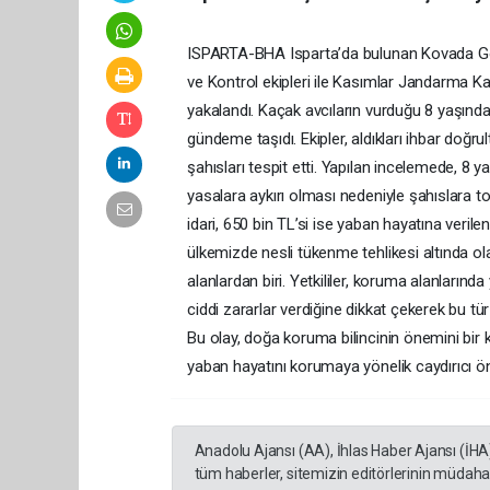
ISPARTA-BHA Isparta’da bulunan Kovada Gölü
ve Kontrol ekipleri ile Kasımlar Jandarma K
yakalandı. Kaçak avcıların vurduğu 8 yaşındak
gündeme taşıdı. Ekipler, aldıkları ihbar doğ
şahısları tespit etti. Yapılan incelemede, 8 y
yasalara aykırı olması nedeniyle şahıslara t
idari, 650 bin TL’si ise yaban hayatına veril
ülkemizde nesli tükenme tehlikesi altında ol
alanlardan biri. Yetkililer, koruma alanlarınd
ciddi zararlar verdiğine dikkat çekerek bu tür 
Bu olay, doğa koruma bilincinin önemini bir 
yaban hayatını korumaya yönelik caydırıcı önl
Anadolu Ajansı (AA), İhlas Haber Ajansı (İHA
tüm haberler, sitemizin editörlerinin müdaha