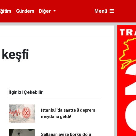
Eğitim
Gündem
Diğer
Menü
 keşfi
İlginizi Çekebilir
İstanbul'da saatte 8 deprem
meydana geldi!
Sallanan avize korku dolu