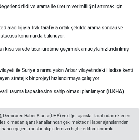
ğerlendirildi ve arama ile üretim verimliliğini artırmak için
d aracılığıyla, Irak tarafıyla ortak şekilde arama sondajı ve
ürütücüsü konumunda bulunuyor.
e en kısa sürede ticari üretime geçirmek amacıyla hızlandırılmış
layeti ile Suriye sınırına yakın Anbar vilayetindeki Hadise kenti
yen stratejik bir projeyi hızlandırmaya çalışıyor.
 varil taşıma kapasitesine sahip olması planlanıyor.
(İLKHA)
), Demirören Haber Ajansı (DHA) ve diğer ajanslar tarafından eklenen
lesi olmadan ajans kanallarından çekilmektedir. Haber ajanslarından
haberi geçen ajanslar olup sitemizin hiç bir editörü sorumlu