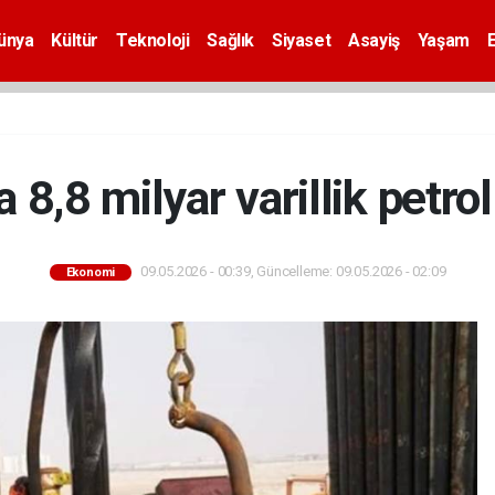
ünya
Kültür
Teknoloji
Sağlık
Siyaset
Asayiş
Yaşam
ta 8,8 milyar varillik petrol
09.05.2026 - 00:39, Güncelleme: 09.05.2026 - 02:09
Ekonomi