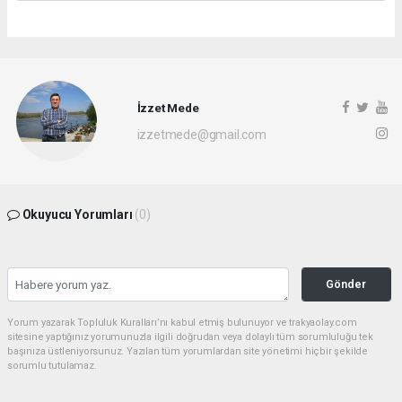
İzzet Mede
izzetmede@gmail.com
Okuyucu Yorumları
(0)
Gönder
Yorum yazarak Topluluk Kuralları’nı kabul etmiş bulunuyor ve trakyaolay.com
sitesine yaptığınız yorumunuzla ilgili doğrudan veya dolaylı tüm sorumluluğu tek
başınıza üstleniyorsunuz. Yazılan tüm yorumlardan site yönetimi hiçbir şekilde
sorumlu tutulamaz.