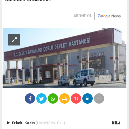
ABONE OL
Erkek
|
Kadın
(Haberi Sesli Oku)