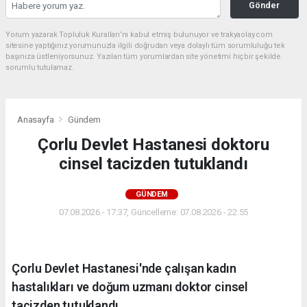
Gönder
Yorum yazarak Topluluk Kuralları’nı kabul etmiş bulunuyor ve trakyaolay.com
sitesine yaptığınız yorumunuzla ilgili doğrudan veya dolaylı tüm sorumluluğu tek
başınıza üstleniyorsunuz. Yazılan tüm yorumlardan site yönetimi hiçbir şekilde
sorumlu tutulamaz.
Anasayfa
Gündem
Çorlu Devlet Hastanesi doktoru
cinsel tacizden tutuklandı
GÜNDEM
07.08.2026 - 17:37, Güncelleme: 07.08.2026 - 22:55
Çorlu Devlet Hastanesi'nde çalışan kadın
hastalıkları ve doğum uzmanı doktor cinsel
tacizden tutuklandı.