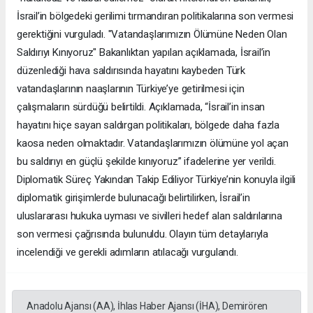
İsrail’in bölgedeki gerilimi tırmandıran politikalarına son vermesi
gerektiğini vurguladı. "Vatandaşlarımızın Ölümüne Neden Olan
Saldırıyı Kınıyoruz" Bakanlıktan yapılan açıklamada, İsrail’in
düzenlediği hava saldırısında hayatını kaybeden Türk
vatandaşlarının naaşlarının Türkiye’ye getirilmesi için
çalışmaların sürdüğü belirtildi. Açıklamada, “İsrail’in insan
hayatını hiçe sayan saldırgan politikaları, bölgede daha fazla
kaosa neden olmaktadır. Vatandaşlarımızın ölümüne yol açan
bu saldırıyı en güçlü şekilde kınıyoruz” ifadelerine yer verildi.
Diplomatik Süreç Yakından Takip Ediliyor Türkiye’nin konuyla ilgili
diplomatik girişimlerde bulunacağı belirtilirken, İsrail’in
uluslararası hukuka uyması ve sivilleri hedef alan saldırılarına
son vermesi çağrısında bulunuldu. Olayın tüm detaylarıyla
incelendiği ve gerekli adımların atılacağı vurgulandı.
Anadolu Ajansı (AA), İhlas Haber Ajansı (İHA), Demirören