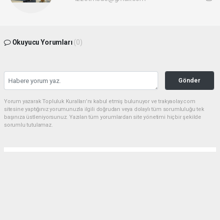
Okuyucu Yorumları
(0)
Gönder
Yorum yazarak Topluluk Kuralları’nı kabul etmiş bulunuyor ve trakyaolay.com
sitesine yaptığınız yorumunuzla ilgili doğrudan veya dolaylı tüm sorumluluğu tek
başınıza üstleniyorsunuz. Yazılan tüm yorumlardan site yönetimi hiçbir şekilde
sorumlu tutulamaz.
Anasayfa
Gündem
Çorlu dev bir parka daha kavuşuyor
GÜNDEM
01.08.2026 - 16:20, Güncelleme: 01.08.2026 - 18:35