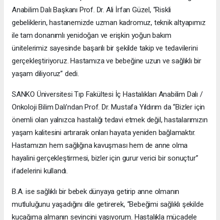
Anabilim Dalı Başkanı Prof. Dr. Ali İrfan Güzel, “Riskli
gebeliklerin, hastanemizde uzman kadromuz, teknik altyapımız
ile tam donanımlı yenidoğan ve erişkin yoğun bakım
ünitelerimiz sayesinde başarılı bir şekilde takip ve tedavilerini
gerçekleştiriyoruz. Hastamıza ve bebeğine uzun ve sağlıklı bir
yaşam diliyoruz” dedi.
SANKO Üniversitesi Tıp Fakültesi İç Hastalıkları Anabilim Dalı /
Onkoloji Bilim Dalı’ndan Prof. Dr. Mustafa Yıldırım da “Bizler için
önemli olan yalnızca hastalığı tedavi etmek değil, hastalarımızın
yaşam kalitesini artırarak onları hayata yeniden bağlamaktır.
Hastamızın hem sağlığına kavuşması hem de anne olma
hayalini gerçekleştirmesi, bizler için gurur verici bir sonuçtur”
ifadelerini kullandı.
B.A. ise sağlıklı bir bebek dünyaya getirip anne olmanın
mutluluğunu yaşadığını dile getirerek, “Bebeğimi sağlıklı şekilde
kucağıma almanın sevincini yaşıyorum. Hastalıkla mücadele