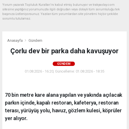
Yorum yazarak Topluluk Kuralları’nı kabul etmiş bulunuyor ve trakyaolay.com
sitesine yaptığınız yorumunuzla ilgili doğrudan veya dolaylı tüm sorumluluğu tek
başınıza üstleniyorsunuz. Yazılan tüm yorumlardan site yönetimi hiçbir şekilde
sorumlu tutulamaz.
Anasayfa
Gündem
Çorlu dev bir parka daha kavuşuyor
GÜNDEM
01.08.2026 - 16:20, Güncelleme: 01.08.2026 - 18:35
70 bin metre kare alana yapılan ve yakında açılacak
parkın içinde, kapalı restoran, kafeterya, restoran
terası, yürüyüş yolu, havuz, gözlem kulesi, köprüler
yer alıyor.