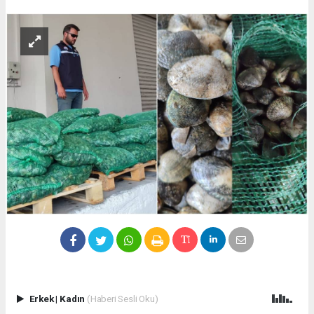
Erkek
|
Kadın
(Haberi Sesli Oku)