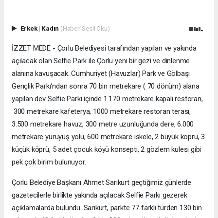
Erkek
|
Kadın
(Haberi Sesli Oku)
İZZET MEDE - Çorlu Belediyesi tarafından yapılan ve yakında
açılacak olan Selfie Park ile Çorlu yeni bir gezi ve dinlenme
alanına kavuşacak. Cumhuriyet (Havuzlar) Park ve Gölbaşı
Gençlik Parkı’ndan sonra 70 bin metrekare ( 70 dönüm) alana
yapılan dev Selfie Parkı içinde 1.170 metrekare kapalı restoran,
300 metrekare kafeterya, 1000 metrekare restoran terası,
3.500 metrekare havuz, 300 metre uzunluğunda dere, 6.000
metrekare yürüyüş yolu, 600 metrekare iskele, 2 büyük köprü, 3
küçük köprü, 5 adet çocuk köyü konsepti, 2 gözlem kulesi gibi
pek çok birim bulunuyor.
Çorlu Belediye Başkanı Ahmet Sarıkurt geçtiğimiz günlerde
gazetecilerle birlikte yakında açılacak Selfie Parkı gezerek
açıklamalarda bulundu. Sarıkurt, parkte 77 farklı türden 130 bin