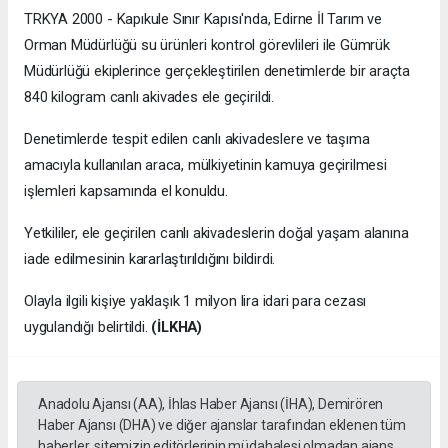
TRKYA 2000 - Kapıkule Sınır Kapısı'nda, Edirne İl Tarım ve
Orman Müdürlüğü su ürünleri kontrol görevlileri ile Gümrük
Müdürlüğü ekiplerince gerçekleştirilen denetimlerde bir araçta
840 kilogram canlı akivades ele geçirildi.
Denetimlerde tespit edilen canlı akivadeslere ve taşıma
amacıyla kullanılan araca, mülkiyetinin kamuya geçirilmesi
işlemleri kapsamında el konuldu.
Yetkililer, ele geçirilen canlı akivadeslerin doğal yaşam alanına
iade edilmesinin kararlaştırıldığını bildirdi.
Olayla ilgili kişiye yaklaşık 1 milyon lira idari para cezası
uygulandığı belirtildi.
(İLKHA)
Anadolu Ajansı (AA), İhlas Haber Ajansı (İHA), Demirören
Haber Ajansı (DHA) ve diğer ajanslar tarafından eklenen tüm
haberler, sitemizin editörlerinin müdahalesi olmadan ajans